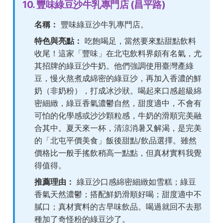
10. 豐味綠豆沙牛乳專門店 (昌平路)
名稱：
豐味綠豆沙牛乳專門店。
特色與亮點：
吃飽喝足，當然要來點甜點飲料
收尾！這家「豐味」在北屯飲料界頗有名氣，尤
其招牌的綠豆沙牛奶。他們強調使用臺灣產綠
豆，慢火熬煮成綿密的綠豆沙，再加入香濃的鮮
奶（非奶粉），打成冰沙狀。喝起來口感超級綿
密細緻，綠豆香氣濃鬱自然，甜度適中，不會有
可怕的化學感或沙沙顆粒感，牛奶的滑順完美融
合其中。夏天來一杯，清涼消暑又解渴，是完美
的「北屯平價美食」飯後甜點/飲品選擇。雖然
價格比一般手搖飲稍高一點點，但真材實料我覺
得值得。
推薦理由：
綠豆沙口感綿密細緻如雪糕；綠豆
香氣天然濃鬱；搭配鮮奶滑順好喝；甜度適中不
膩口；真材實料的古早味飲品。喝過就回不去那
種加了奇怪粉的綠豆沙了。