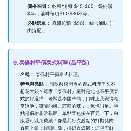
價格區間：
乾麵/湯麵 $45-$65，餛飩湯
$45，滷味每項$10-$30不等。
必點選單：
麻醬乾麵 ($50)、綜合滷味 (自
由搭配)。
9. 泰僑村平價泰式料理 (昌平路)
名稱：
泰僑村平價泰式料理。
特色與亮點：
想吃酸辣開胃的泰式料理但又不
想花大錢？這家「泰僑村」絕對是北屯區平價泰
式的好選擇！老闆是泰國華僑，口味上我覺得相
當道地，該酸的酸、該辣的辣，香氣也很足。重
點是價格非常親民，單點菜色多在百元上下，白
飯還可以免費續！像是我每次必點的打拋豬肉，
香辣下飯；綠咖哩雞，椰奶香濃鬱；涼拌海鮮，