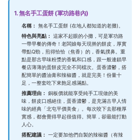
1. 無名手工蛋餅 (軍功路巷內)
名稱：
無名手工蛋餅 (在地人都知道的老攤)。
特色與亮點：
這家不起眼的小攤，可是軍功路
一帶早餐的傳奇！老闆娘每天現擀的餅皮，厚實
帶點Q勁，煎得恰恰（焦香）的，香氣撲鼻。重
點是那古早味粉漿的香氣和口感，跟一般連鎖早
餐店薄薄的蛋餅皮完全不同檔次。蛋香濃鬱，搭
配簡單的醬油膏和辣椒醬，就是完美！份量十
足，一整套吃下來飽足感滿點。
推薦理由：
銅板價就能享受純手工現做的美
味，餅皮口感絕佳，蛋香濃鬱，是充滿古早人情
味的經典「北屯平價美食」。每次咬下去那種厚
實感，都會覺得早起很值得。簡單，卻最能打動
人心。
搭配建議：
一定要加他們自製的辣椒醬（有辣