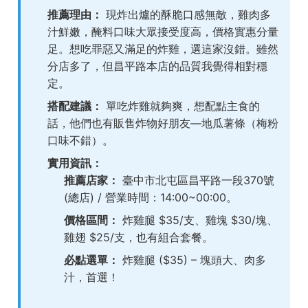
推薦理由：
現炸出爐的酥脆口感無敵，雞肉多
汁鮮嫩，醃料口味大眾接受度高，價格實惠分量
足。想吃罪惡又滿足的炸雞，選這家沒錯。雖然
分店多了，但昌平路本店的品質我覺得相對穩
定。
搭配建議：
單吃炸雞就夠爽，想配點主食的
話，他們也有販售炸物好朋友—地瓜薯條（梅粉
口味不錯）。
實用資訊：
推薦店家：
臺中市北屯區昌平路一段370號
(總店) / 營業時間：14:00~00:00。
價格區間：
炸雞腿 $35/支、雞塊 $30/塊、
雞翅 $25/支，也有組合套餐。
必點選單：
炸雞腿 ($35) – 塊頭大、肉多
汁，首選！