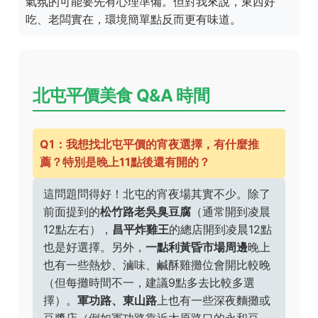
氣氛的可能要先有心理準備。但對我來說，東西好
吃、老闆實在，環境簡單點反而更有味道。
北屯平價美食 Q&A 時間
Q1：我想找北屯平價的宵夜選擇，有什麼推
薦？特別是晚上11點後還有開的？
這問題問得好！北屯的宵夜場其實不少。除了
前面提到的
松竹路老吳臭豆腐
（通常開到凌晨
12點左右），
昌平炸雞王
的總店開到凌晨12點
也是好選擇。另外，
一點利黃昏市場周邊
晚上
也有一些熱炒、滷味、鹹酥雞攤位會開比較晚
（但每攤時間不一，建議9點多去比較多選
擇）。
軍功路、東山路
上也有一些深夜麵攤或
豆漿店（例如軍功路靠近太原路口的永和豆