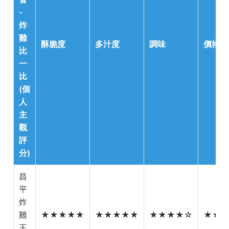
-
炸
雞
酥脆度
多汁度
調味
價格
比
一
比
(個
人
主
觀
評
分)
昌
平
炸
雞
★★★★★
★★★★★
★★★★☆
★★
王