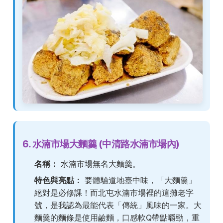
6. 水湳市場大麵羹 (中清路水湳市場內)
名稱：
水湳市場無名大麵羹。
特色與亮點：
要體驗道地臺中味，「大麵羹」
絕對是必修課！而北屯水湳市場裡的這攤老字
號，是我認為最能代表「傳統」風味的一家。大
麵羹的麵條是使用鹼麵，口感軟Q帶點嚼勁，重