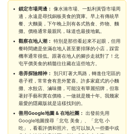
鎖定市場周邊：
像水湳市場、一點利黃昏市場周
邊，永遠是尋找銅板美食的寶庫。早上有傳統早
餐、大麵羹，下午晚上則有各式熟食、炸物、麵
攤。價格通常最親民，味道也最接地氣。
觀察在地人潮：
特別是那些看起來不起眼，但用
餐時間總是坐滿在地人甚至要排隊的小店，踩雷
機率通常很低。跟著在地人的腳步走就對了！北
屯平價美食的精髓往往藏在這些地方。
巷弄探險精神：
別只盯著大馬路，轉進住宅區的
巷子裡，常常會有意外驚喜。許多家庭式的小麵
攤、水餃店、滷味攤，可能沒有華麗招牌，但靠
著好手藝和實在價格，一做就是幾十年。我幾家
最愛的隱藏版就是這樣找到的。
善用Google地圖 & 在地社團：
出發前先用
Google地圖搜尋「北屯 美食」、「北屯 小
吃」，看看評價和照片。也可以加入一些臺中或