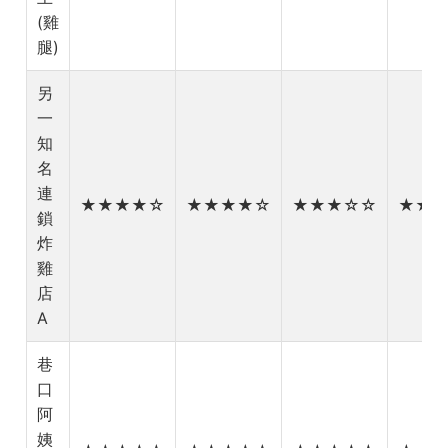
(雞
腿)
另
一
知
名
連
★★★★☆
★★★★☆
★★★☆☆
★★
鎖
炸
雞
店
A
巷
口
阿
姨