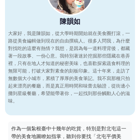
陳韻如
大家好，我是陳韻如，從大學時期開始就在美食圈打滾，一
路從美食編輯做到現在的自由撰稿人。很多人問我，為什麼
對找吃的這麼有熱情？我想，是因為每一道料理背後，都藏
著一段故事、一份心意。我特別著迷於挖掘那些隱藏在巷弄
裡，只有在地人才知道的秘密美味，也喜歡探索蔬食料理的
無限可能，打破大家對素食的刻板印象。這十年來，走訪了
無數個大小城市，累積了厚厚的美食筆記。我不寫那種只拍
起來漂亮的餐廳，而是真正用時間和味蕾去驗證，從街邊小
攤到星級餐廳，希望能帶著你，一起找到那份觸動人心的滋
味。
作為一個紮根臺中十幾年的吃貨，特別是對北屯這一
帶的美食地圖瞭如指掌，聽到你要找「北屯平價美