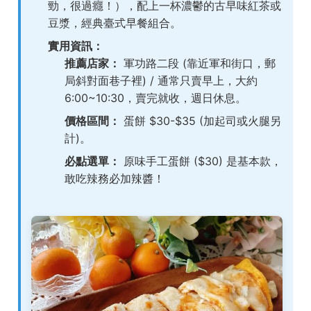
勁，很過癮！），配上一杯濃鬱的古早味紅茶或
豆漿，經典臺式早餐組合。
實用資訊：
推薦店家：
軍功路二段 (靠近軍和街口，郵
局斜對面巷子裡) / 通常只賣早上，大約
6:00~10:30，賣完就收，週日休息。
價格區間：
蛋餅 $30-$35 (加起司或火腿另
計)。
必點選單：
原味手工蛋餅 ($30) 是基本款，
敢吃辣務必加辣醬！