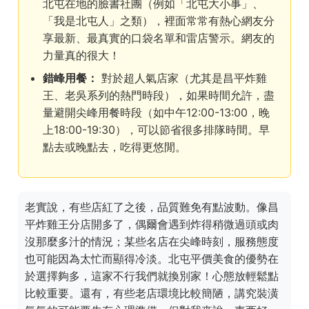
北屯在地的臉書社團（例如「北屯大小事」、
「我是北屯人」之類），裡面常常有熱心網友分
享最新、最真實的口袋名單和雷店警示。網友的
力量真的很大！
錯峰用餐：
對於超人氣店家（尤其是昌平炸雞
王、老吳系列的熱門時段），如果時間允許，盡
量避開尖峰用餐時段（如中午12:00-13:00，晚
上18:00-19:30），可以節省很多排隊時間。早
點去或晚點去，吃得更悠閒。
老實說，有些店紅了之後，品質難免有點波動。像昌
平炸雞王分店開多了，偶爾會遇到炸得稍微過頭或肉
沒那麼多汁的情況；某些名店在尖峰時刻，服務態度
也可能因為太忙而顯得冷淡。北屯平價美食的優勢在
於選擇夠多，這家不行我們就換別家！心態放輕鬆點
比較重要。還有，有些老店環境比較簡陋，講究裝潢