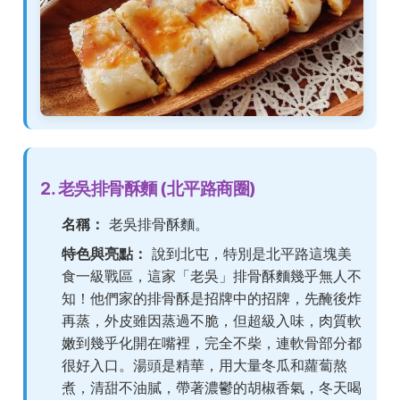
2. 老吳排骨酥麵 (北平路商圈)
名稱：
老吳排骨酥麵。
特色與亮點：
說到北屯，特別是北平路這塊美
食一級戰區，這家「老吳」排骨酥麵幾乎無人不
知！他們家的排骨酥是招牌中的招牌，先醃後炸
再蒸，外皮雖因蒸過不脆，但超級入味，肉質軟
嫩到幾乎化開在嘴裡，完全不柴，連軟骨部分都
很好入口。湯頭是精華，用大量冬瓜和蘿蔔熬
煮，清甜不油膩，帶著濃鬱的胡椒香氣，冬天喝