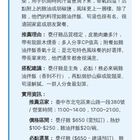
柴，用手扒開時肉汁還會滴下來，香氣四溢！沾
點附上的雞油或胡椒鹽，風味更上一層樓。除了
雞，他們的料理如雞油拌飯、筍湯也很有名。很
適閤家庭或朋友聚餐。
推薦理由：
甕仔雞品質穩定，皮脆肉嫩多汁，
帶有龍眼木燻香；多人分享CP值高；附餐如雞
油拌飯香氣十足；是北屯特色風味餐的好選擇。
帶長輩來吃，他們通常都會很滿意。
搭配建議：
甕仔雞是主角，必點！務必來碗雞
油拌飯（香到不行），再點個炒山蘇或龍鬚菜、
筍湯解膩。一群人分食最划算。
實用資訊：
推薦店家：
臺中市北屯區東山路一段380號
/ 營業時間：11:00~14:00，17:00~21:00。
價格區間：
甕仔雞 $650 (需預訂)，熱炒
$100-$250，雞油拌飯$20/碗。
必點選單：
甕仔雞 ($650 - 建議預訂)、雞