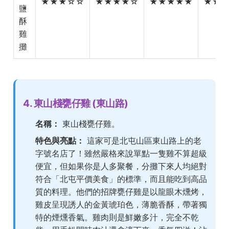
★★★☆☆
★★★★☆
★★★★★
★★
鹽
酥
雞
攤
4. 東山棧甕仔雞 (東山路)
名稱：
東山棧甕仔雞。
特色與亮點：
這家可是北屯山區東山路上的老
字號名店了！雖然嚴格來說單點一隻雞不算超級
便宜，但如果你是人多聚餐，分攤下來人均絕對
符合「北屯平價美食」的標準，而且能吃到高品
質的料理。他們的招牌甕仔雞是以龍眼木燻烤，
雞皮呈現誘人的金黃琥珀色，薄脆香酥，帶著獨
特的煙燻香氣。雞肉則是鮮嫩多汁，完全不乾