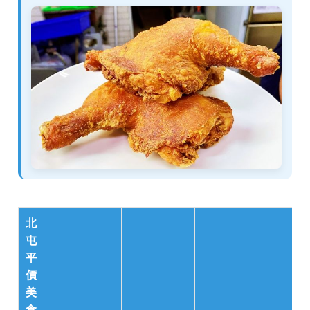
北
屯
平
價
美
食