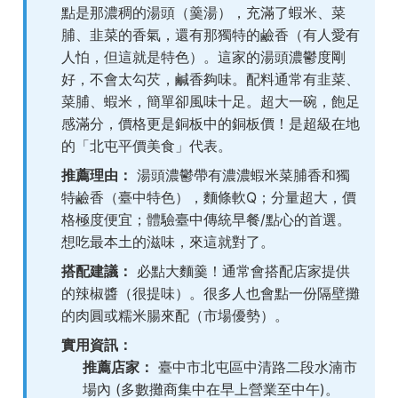
點是那濃稠的湯頭（羹湯），充滿了蝦米、菜
脯、韭菜的香氣，還有那獨特的鹼香（有人愛有
人怕，但這就是特色）。這家的湯頭濃鬱度剛
好，不會太勾芡，鹹香夠味。配料通常有韭菜、
菜脯、蝦米，簡單卻風味十足。超大一碗，飽足
感滿分，價格更是銅板中的銅板價！是超級在地
的「北屯平價美食」代表。
推薦理由：
湯頭濃鬱帶有濃濃蝦米菜脯香和獨
特鹼香（臺中特色），麵條軟Q；分量超大，價
格極度便宜；體驗臺中傳統早餐/點心的首選。
想吃最本土的滋味，來這就對了。
搭配建議：
必點大麵羹！通常會搭配店家提供
的辣椒醬（很提味）。很多人也會點一份隔壁攤
的肉圓或糯米腸來配（市場優勢）。
實用資訊：
推薦店家：
臺中市北屯區中清路二段水湳市
場內 (多數攤商集中在早上營業至中午)。