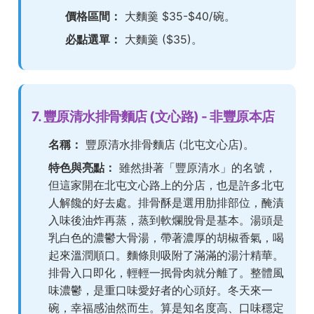
價格區間：
大麵羹 $35-$40/碗。
必點選單：
大麵羹 ($35)。
7. 豐原清水排骨麵店 (文心路) - 非豐原本店
名稱：
豐原清水排骨麵店 (北屯文心店)。
特色與亮點：
雖然掛著「豐原清水」的名號，
但這家開在北屯文心路上的分店，也是許多北屯
人解饞的好去處。排骨酥是選用肋排部位，醃漬
入味後油炸再蒸，蒸到軟爛脫骨是基本。湯頭是
乳白色的濃鬱大骨湯，帶著濃厚的胡椒香氣，喝
起來溫潤順口。麵條則吸附了滿滿的湯汁精華。
排骨入口即化，輕輕一抿骨肉就分離了。整體風
味濃鬱，是重口味愛好者的心頭好。冬天來一
碗，幸福感油然而生。算是知名度高、口味穩定