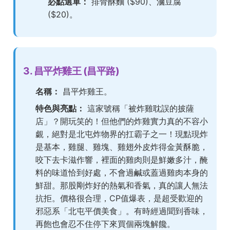
必點選單：
排骨酥麵 ($90)、滷豆腐
($20)。
3. 昌平炸雞王 (昌平路)
名稱：
昌平炸雞王。
特色與亮點：
這家號稱「被炸雞耽誤的披薩
店」？開玩笑的！但他們的炸雞實力真的不容小
覷，絕對是北屯炸物界的扛霸子之一！現點現炸
是基本，雞腿、雞塊、雞翅外皮炸得金黃酥脆，
咬下去卡滋作響，裡面的雞肉則是鮮嫩多汁，醃
料的味道恰到好處，不會過鹹或蓋過雞肉本身的
鮮甜。那股剛炸好的熱氣和香氣，真的讓人無法
抗拒。價格很合理，CP值爆表，是超受歡迎的
邪惡系「北屯平價美食」。有時經過聞到香味，
再飽也會忍不住停下來買個兩塊解饞。