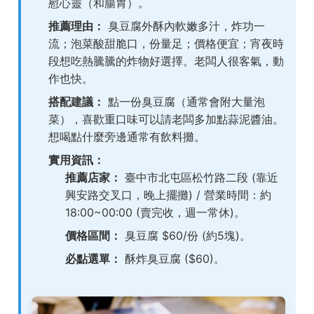
慰心靈（和腸胃）。
推薦理由：
臭豆腐外酥內軟嫩多汁，炸功一
流；泡菜酸甜脆口，份量足；價格便宜；宵夜時
段想吃熱騰騰的炸物好選擇。老闆人很客氣，動
作也快。
搭配建議：
點一份臭豆腐（通常會附大量泡
菜），喜歡重口味可以請老闆多加點蒜泥醬油。
想喝點什麼旁邊通常有飲料攤。
實用資訊：
推薦店家：
臺中市北屯區松竹路二段 (靠近
興安路交叉口，晚上擺攤) / 營業時間：約
18:00~00:00 (賣完收，週一常休)。
價格區間：
臭豆腐 $60/份 (約5塊)。
必點選單：
酥炸臭豆腐 ($60)。