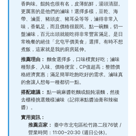
香夠味。餛飩也很有名，皮薄餡鮮，湯頭清甜。
更厲害的是他們的滷味！選擇多樣，豆乾、海
帶、滷蛋、豬頭皮、豬耳朵等等，滷得非常入
味，香氣足，而且價格很親民。點一碗麵，切一
盤滷味，百元出頭就能吃得非常豐富滿足。是日
常晚餐的絕佳「北屯平價美食」選擇。有時不想
煮飯，這家就是我的廚房延伸。
推薦理由：
麵食選擇多，口味樸實好吃；滷味
種類多、入味、價格便宜，CP值超高；整體價
格經濟實惠；滿足簡單吃飽吃好的需求。滷味真
的會讓人想每一種都切一點。
搭配建議：
點一碗麻醬乾麵或餛飩湯麵，然後
去櫃檯挑選幾樣滷味（記得淋點醬油膏和辣椒
醬）。
實用資訊：
推薦店家：
臺中市北屯區松竹路二段76號 /
營業時間：11:00~20:30 (週日公休)。