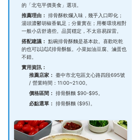
的「北屯平價美食」選項。
推薦理由：
排骨酥軟爛入味，幾乎入口即化；
湯頭濃鬱胡椒香氣足；分量實在；用餐環境相對
一般小店舒適些。品質穩定，不太容易踩雷。
搭配建議：
點碗排骨酥麵是基本款。喜歡吃乾
的也可以試試排骨酥飯。小菜如油豆腐、滷蛋也
不錯。
實用資訊：
推薦店家：
臺中市北屯區文心路四段695號
/ 營業時間：11:00~21:00。
價格區間：
排骨酥麵 $90-$95。
必點選單：
排骨酥麵 ($95)。