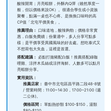
酸辣開胃；月亮蝦餅，外酥內Q彈（雖然厚度一
般，但以價格來說OK）。很適合學生或小資族
聚餐，點滿一桌也不心疼。是換換口味時的高
CP值「北屯平價美食」。
推薦理由：
口味道地，酸辣夠勁；價格非常實
惠，白飯免費續；份量適中，多人分享可點多
樣；是平價享受異國風味的好去處。想吃泰式又
不想荷包大失血，這裡是首選。
搭配建議：
必點打拋豬配白飯！推薦搭配綠咖
哩雞、涼拌木瓜絲或涼拌海鮮。人數多可以點月
亮蝦餅分享。
實用資訊：
推薦店家：
臺中市北屯區昌平路二段48-8號
/ 營業時間：11:00~14:30，17:00~21:00 (週
二公休)。
價格區間：
單點熱炒類 $100-$150，湯類
$80-$120。