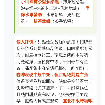
小山園抹茶聖多諾黑
（抹茶控必點！
泡芙塔+抹茶卡士達+焦糖脆殼）、
季
節水果蛋糕
（水果新鮮，奶油輕
盈）、
焙茶拿鐵
（茶香濃鬱）
個人評價：
甜點優先於咖啡的店！招牌聖
多諾黑系列是藝術品等級，口味搭配有層
次，甜度控制得宜。環境是簡約木質調，
明亮乾淨。座位數中等，平日較易有位
置。插座集中在窗邊吧檯位（約4個）。
咖啡表現中規中矩，但甜點絕對是主角
，
值得專程為甜點而來。缺點是空間不大，
尖峰時段（尤其週末下午）可能需候位，
且熱門甜點賣完就沒。想好好拍照要趁
早。服務人員態度親切。
臺北不限時咖啡