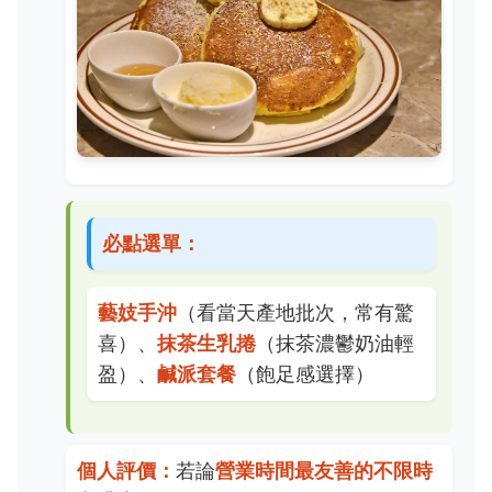
必點選單：
藝妓手沖
（看當天產地批次，常有驚
喜）、
抹茶生乳捲
（抹茶濃鬱奶油輕
盈）、
鹹派套餐
（飽足感選擇）
個人評價：
若論
營業時間最友善的不限時