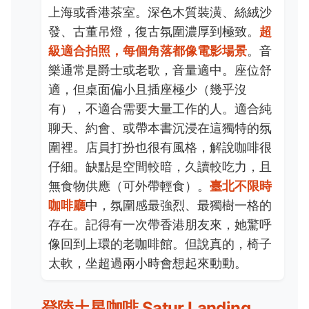
上海或香港茶室。深色木質裝潢、絲絨沙
發、古董吊燈，復古氛圍濃厚到極致。
超
級適合拍照，每個角落都像電影場景
。音
樂通常是爵士或老歌，音量適中。座位舒
適，但桌面偏小且插座極少（幾乎沒
有），不適合需要大量工作的人。適合純
聊天、約會、或帶本書沉浸在這獨特的氛
圍裡。店員打扮也很有風格，解說咖啡很
仔細。缺點是空間較暗，久讀較吃力，且
無食物供應（可外帶輕食）。
臺北不限時
咖啡廳
中，氛圍感最強烈、最獨樹一格的
存在。記得有一次帶香港朋友來，她驚呼
像回到上環的老咖啡館。但說真的，椅子
太軟，坐超過兩小時會想起來動動。
登陸土星咖啡 Satur Landing