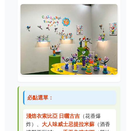
必點選單：
淺焙衣索比亞 日曬古吉
（花香爆
炸）、
大人味威士忌提拉米蘇
（酒香