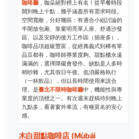
咖啡廳
，咖朵絕對榜上有名！從早餐時段
開到晚上十點，幾乎涵蓋所有需求時段。
空間寬敞，分好幾區：有適合小組討論的
半開放包廂、靠窗明亮單人座、舒適沙發
區、以及安靜的後方工作區（插座多）。
咖啡品項超級豐富，從經典義式到稀有單
品豆都有，咖啡師專業度夠。甜點櫃永遠
滿滿的，選擇障礙會發作。缺點是人多時
稍吵雜，尤其假日午後。低消嚴格執行
（一杯飲品），但以長時間使用來說合
理。是
臺北不限時咖啡廳
中，機能性與專
業度的頂標之一。有次週末趕稿待到晚上
九點多，看著窗外車流，有種莫名的安心
感。
木白甜點咖啡店 (Mùbái