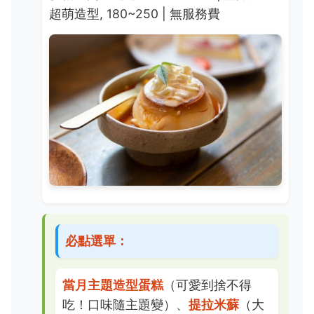
超萌造型, 180~250 | 無服務費
必點選單：
當月主題造型蛋糕
（可愛到捨不得
吃！口味隨主題變）、
提拉米蘇
（大