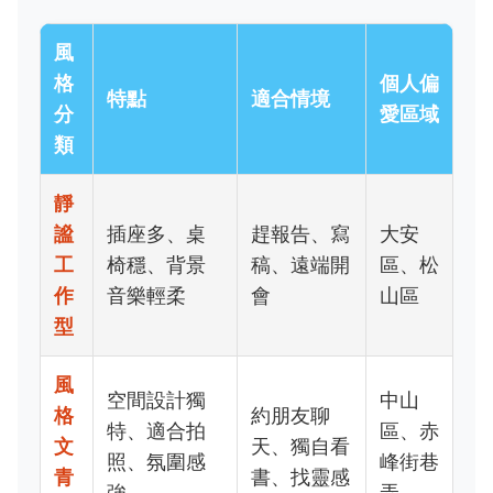
風
格
個人偏
特點
適合情境
分
愛區域
類
靜
謐
插座多、桌
趕報告、寫
大安
工
椅穩、背景
稿、遠端開
區、松
作
音樂輕柔
會
山區
型
風
空間設計獨
中山
格
約朋友聊
特、適合拍
區、赤
文
天、獨自看
照、氛圍感
峰街巷
青
書、找靈感
強
弄