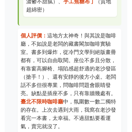
濃鬱不甜膩）、
手工焦糖布丁
（質地
超綿密）
個人評價：
這地方太神奇！與其說是咖啡
廳，不如說是老闆的藏書閣加咖啡實驗
室。書多到爆炸，從冷門文學到絕版畫冊
都有，可以自由取閱。座位不多且分散，
有靠窗高腳椅、塌陷感超舒適的老沙發區
（搶手！）、還有安靜的後方小桌。老闆
話不多但很專業，問咖啡問題會眼睛發
亮。缺點是插座不多，只有靠牆幾處有。
臺北不限時咖啡廳
中，氛圍數一數二獨特
的存在。上次去遇到大雨，我窩在老沙發
看完一本書，太幸福。不過甜點要看運
氣，賣完就沒了。