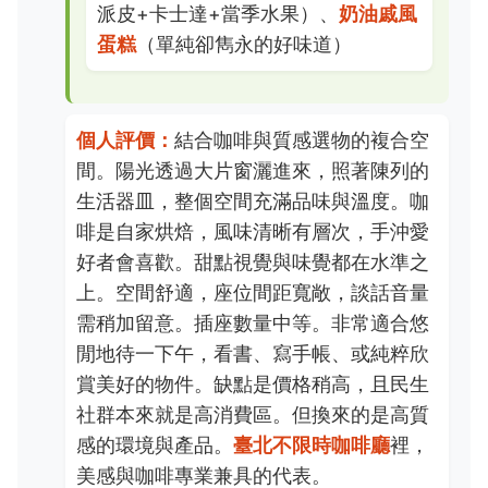
派皮+卡士達+當季水果）、
奶油戚風
蛋糕
（單純卻雋永的好味道）
個人評價：
結合咖啡與質感選物的複合空
間。陽光透過大片窗灑進來，照著陳列的
生活器皿，整個空間充滿品味與溫度。咖
啡是自家烘焙，風味清晰有層次，手沖愛
好者會喜歡。甜點視覺與味覺都在水準之
上。空間舒適，座位間距寬敞，談話音量
需稍加留意。插座數量中等。非常適合悠
閒地待一下午，看書、寫手帳、或純粹欣
賞美好的物件。缺點是價格稍高，且民生
社群本來就是高消費區。但換來的是高質
感的環境與產品。
臺北不限時咖啡廳
裡，
美感與咖啡專業兼具的代表。