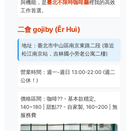
與機能，是
臺北不限時咖啡廳
裡我的高效
工作首選。
二會 gojiby (Êr Huì)
地址：
臺北市中山區南京東路二段 (靠近
松江南京站，吉林國小旁老公寓二樓)
營業時間：
週一-週日 13:00-22:00 (週二
公休！)
價格區間：
咖啡
??
- 基本款穩定,
140~180 | 甜點
??
- 自家製, 160~200 | 無
服務費