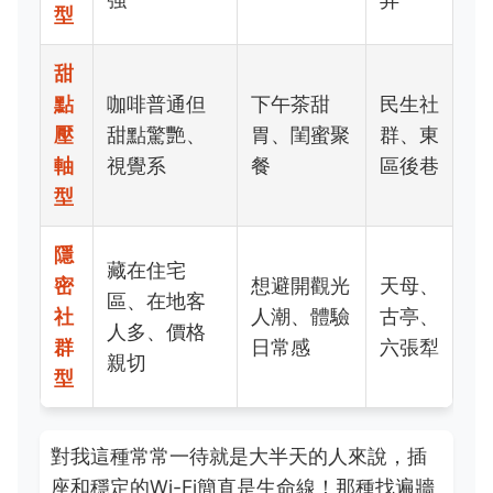
型
甜
點
咖啡普通但
下午茶甜
民生社
壓
甜點驚艷、
胃、閨蜜聚
群、東
軸
視覺系
餐
區後巷
型
隱
藏在住宅
密
想避開觀光
天母、
區、在地客
社
人潮、體驗
古亭、
人多、價格
群
日常感
六張犁
親切
型
對我這種常常一待就是大半天的人來說，插
座和穩定的Wi-Fi簡直是生命線！那種找遍牆