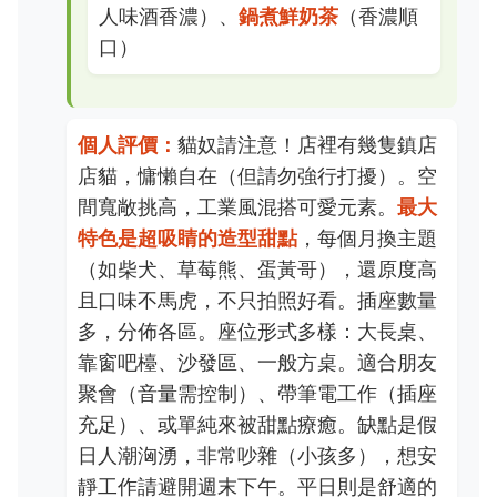
人味酒香濃）、
鍋煮鮮奶茶
（香濃順
口）
個人評價：
貓奴請注意！店裡有幾隻鎮店
店貓，慵懶自在（但請勿強行打擾）。空
間寬敞挑高，工業風混搭可愛元素。
最大
特色是超吸睛的造型甜點
，每個月換主題
（如柴犬、草莓熊、蛋黃哥），還原度高
且口味不馬虎，不只拍照好看。插座數量
多，分佈各區。座位形式多樣：大長桌、
靠窗吧檯、沙發區、一般方桌。適合朋友
聚會（音量需控制）、帶筆電工作（插座
充足）、或單純來被甜點療癒。缺點是假
日人潮洶湧，非常吵雜（小孩多），想安
靜工作請避開週末下午。平日則是舒適的