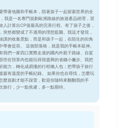
愛帶著地圖和手帳本，陪著孩子一起探索世界的全
前，我是一名專門規劃歐洲路線的旅遊產品經理，習
旅人計算出CP值最高的完美行程。有了孩子之後，
，突然都變成了不適用的理想藍圖。我這才發現，
操課的收集景點，而是和孩子一起，在陌生的街角
中學會從容。 這個部落格，就是我的手帳本延伸。
有我們一家四口實際走過的國內外親子路線、自駕
那些在預算內也能玩得很盡興的省錢小撇步。我把
析能力，轉化成易懂的行程懶人包；把帶孩子旅行
篇篇有溫度的手帳紀錄。 如果你也在尋找，怎麼玩
怎麼規劃才能不踩雷，歡迎你隨時來翻翻我的手
次旅行，少一點焦慮，多一點期待。