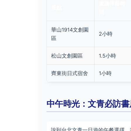
建議停留時
景點
間
華山1914文創園
2小時
區
松山文創園區
1.5小時
齊東街日式宿舍
1小時
中午時光：文青必訪書
說到台北文青一日遊的午餐選擇，