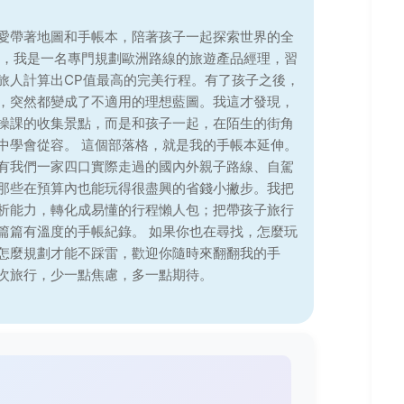
愛帶著地圖和手帳本，陪著孩子一起探索世界的全
前，我是一名專門規劃歐洲路線的旅遊產品經理，習
旅人計算出CP值最高的完美行程。有了孩子之後，
，突然都變成了不適用的理想藍圖。我這才發現，
操課的收集景點，而是和孩子一起，在陌生的街角
中學會從容。 這個部落格，就是我的手帳本延伸。
有我們一家四口實際走過的國內外親子路線、自駕
那些在預算內也能玩得很盡興的省錢小撇步。我把
析能力，轉化成易懂的行程懶人包；把帶孩子旅行
篇篇有溫度的手帳紀錄。 如果你也在尋找，怎麼玩
怎麼規劃才能不踩雷，歡迎你隨時來翻翻我的手
次旅行，少一點焦慮，多一點期待。