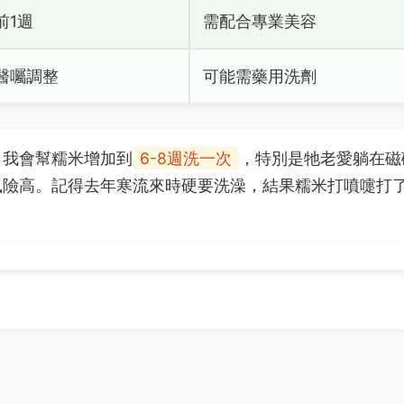
前1週
需配合專業美容
醫囑調整
可能需藥用洗劑
，我會幫糯米增加到
6-8週洗一次
，特別是牠老愛躺在磁
險高。記得去年寒流來時硬要洗澡，結果糯米打噴嚏打了整