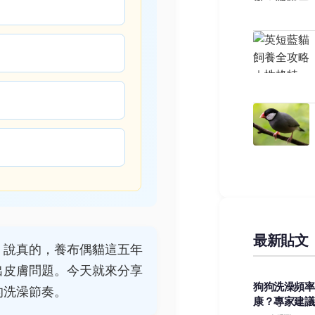
最新貼文
」說真的，養布偶貓這五年
出皮膚問題。今天就來分享
狗狗洗澡頻率
的洗澡節奏。
康？專家建議