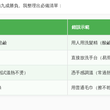
備九成勝負。我整理出必備清單：
錯誤示範
皂鹼
用人用洗髮精（酸
直接放洗手台（易
測試溫熱不燙）
憑手感調溫（常過
條
用普通毛巾（擦不