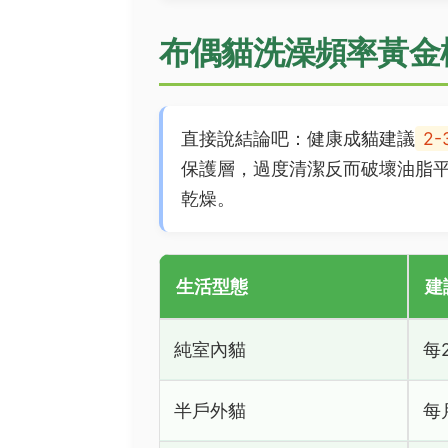
布偶貓洗澡頻率黃金
直接說結論吧：健康成貓建議
2
保護層，過度清潔反而破壞油脂
乾燥。
生活型態
建
純室內貓
每
半戶外貓
每