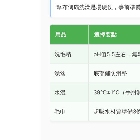
幫布偶貓洗澡是場硬仗，事前準
用品
選擇要點
洗毛精
pH值5.5左右，無
澡盆
底部鋪防滑墊
水溫
39℃±1℃（手肘
毛巾
超吸水材質準備3