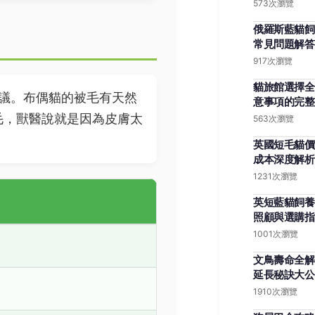
573次瀏覽
俄羅斯藍貓飼
常見問題解答
917次瀏覽
貓旅館選擇全
議。布偶貓的被毛有天然
意事項的完整
毛，獸醫說就是因為皮膚太
563次瀏覽
英國短毛貓價
成本深度解析
1231次瀏覽
英短藍貓飼養
照顧與選購指
1001次瀏覽
文鳥壽命全解
延長秘訣大公
1910次瀏覽