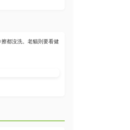
巾擦都沒洗。老貓則要看健