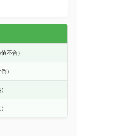
鹼值不合）
滑倒）
熱）
乾）