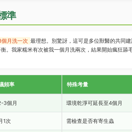
標準
-3個月洗一次
最理想。別驚訝，這可是多位獸醫的共同建
平衡。我家糯米有次被我一個月洗兩次，結果開始瘋狂舔
議頻率
特殊考量
2-3個月
環境乾淨可延長至4個月
月1次
需檢查是否有寄生蟲