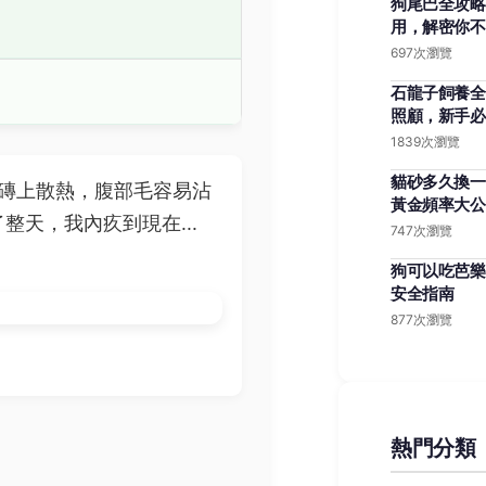
狗尾巴全攻略
用，解密你不
697次瀏覽
石龍子飼養全
照顧，新手必
1839次瀏覽
貓砂多久換一
磚上散熱，腹部毛容易沾
黃金頻率大公
天，我內疚到現在...
747次瀏覽
狗可以吃芭樂
安全指南
877次瀏覽
熱門分類