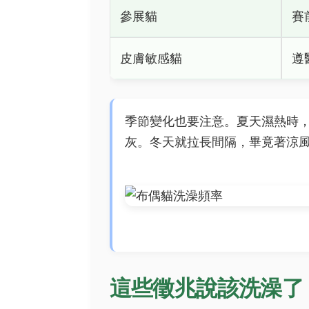
參展貓
賽
皮膚敏感貓
遵
季節變化也要注意。夏天濕熱時
灰。冬天就拉長間隔，畢竟著涼風
這些徵兆說該洗澡了