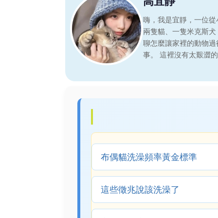
高宜靜
嗨，我是宜靜，一位從
兩隻貓、一隻米克斯犬
聊怎麼讓家裡的動物過
事。 這裡沒有太艱澀
布偶貓洗澡頻率黃金標準
這些徵兆說該洗澡了