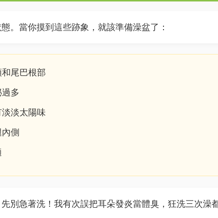
狀態。當你摸到這些跡象，就該準備澡盆了：
頸和尾巴根部
泌過多
有淡淡太陽味
腿內側
適
，先別急著洗！我有次誤把耳朵發炎當體臭，狂洗三次澡