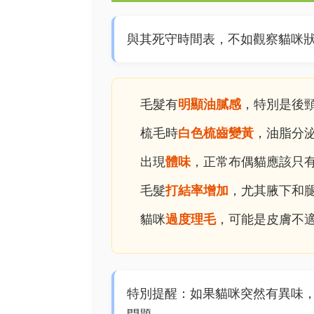
與其死守時間表，不如觀察貓咪
毛髮有
明顯油膩感
，特別是後
梳毛時
白色梳齒變黃
，油脂分
出現
體味
，正常布偶貓應該只
毛髮
打結率增加
，尤其腋下和
貓咪
過度理毛
，可能是皮膚不
特別提醒：如果貓咪突然有異味