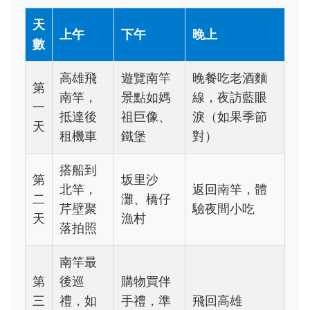
天
上午
下午
晚上
數
高雄飛
遊覽南竿
晚餐吃老酒麵
第
南竿，
景點如媽
線，夜訪藍眼
一
抵達後
祖巨像、
淚（如果季節
天
租機車
鐵堡
對）
搭船到
第
坂里沙
北竿，
返回南竿，體
二
灘、橋仔
芹壁聚
驗夜間小吃
天
漁村
落拍照
南竿最
第
後巡
購物買伴
三
禮，如
手禮，準
飛回高雄