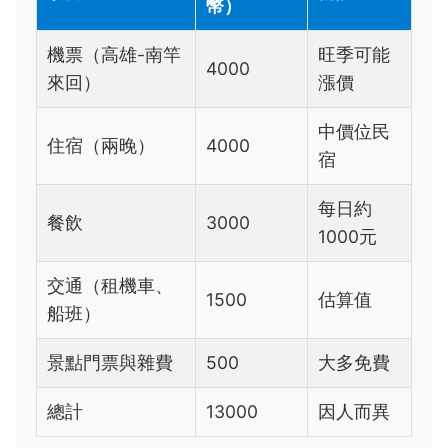
幣）
機票（高雄-南竿
旺季可能
4000
來回）
漲價
中價位民
住宿（兩晚）
4000
宿
每日約
餐飲
3000
1000元
交通（租機車、
1500
估算值
船班）
景點門票與雜費
500
大多免費
總計
13000
因人而異