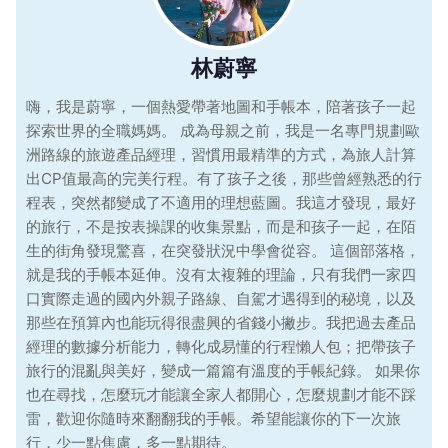
林蔚寧
嗨，我是蔚寧，一個熱愛帶著地圖和手帳本，陪著孩子一起
探索世界的全職媽媽。 成為母親之前，我是一名專門規劃歐
洲路線的旅遊產品經理，習慣用最精準的方式，為旅人計算
出CP值最高的完美行程。有了孩子之後，那些曾經熟悉的行
程表，突然都變成了不適用的理想藍圖。我這才發現，最好
的旅行，不是按表操課的收集景點，而是和孩子一起，在陌
生的街角發現驚喜，在突發狀況中學會從容。 這個部落格，
就是我的手帳本延伸。沒有太複雜的理論，只有我們一家四
口實際走過的國內外親子路線、自駕才遇得到的秘境，以及
那些在預算內也能玩得很盡興的省錢小撇步。我把過去產品
經理的數據分析能力，轉化成易懂的行程懶人包；把帶孩子
旅行的混亂與美好，變成一篇篇有溫度的手帳紀錄。 如果你
也在尋找，怎麼玩才能讓全家人都開心，怎麼規劃才能不踩
雷，歡迎你隨時來翻翻我的手帳。希望能讓你的下一次旅
行，少一點焦慮，多一點期待。