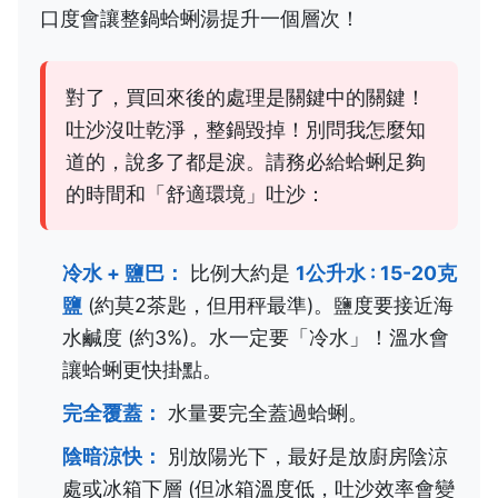
口度會讓整鍋蛤蜊湯提升一個層次！
對了，買回來後的處理是關鍵中的關鍵！
吐沙沒吐乾淨，整鍋毀掉！別問我怎麼知
道的，說多了都是淚。請務必給蛤蜊足夠
的時間和「舒適環境」吐沙：
冷水 + 鹽巴：
比例大約是
1公升水 : 15-20克
鹽
(約莫2茶匙，但用秤最準)。鹽度要接近海
水鹹度 (約3%)。水一定要「冷水」！溫水會
讓蛤蜊更快掛點。
完全覆蓋：
水量要完全蓋過蛤蜊。
陰暗涼快：
別放陽光下，最好是放廚房陰涼
處或冰箱下層 (但冰箱溫度低，吐沙效率會變