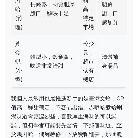
刀
稍
長條形，肉質肥厚
顯鮮
蛤
高，
脆口，鮮味十足
甜，口
(竹
特定
感加分
蟶)
市場
黃
較少
金
見，
體型小，殼金黃，
清燉補
蜆
超市
味道非常清甜
身湯品
(小
或有
型)
機店
我個人最常用也最推薦新手的是臺灣文蛤，CP
值高，鮮甜穩定，不容易出錯。赤嘴蛤煮蛤蜊
湯味道會更濃烈些，喜歡厚重海味的可以試
試，但初學者可能要先習慣一下那個味道。至
於馬刀蛤，偶爾奢侈一下放幾顆進去，那個脆