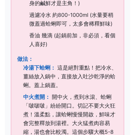
身的鹹鮮才是主角！)
過濾冷水 約800-1000ml (水量要稍
微蓋過蛤蜊即可，太多會稀釋鮮味)
香油 幾滴 (起鍋前加，非必須，看個
人喜好)
做法：
冷湯下蛤蜊：
這是絕對重點！把冷水、
薑絲放入鍋中，直接放入吐沙乾淨的蛤
蜊。蓋上鍋蓋。
中火煮開：
開中火，煮到水滾、蛤蜊
「啵啵啵」紛紛開口。切記不要大火狂
煮！溫柔點，讓蛤蜊慢慢開啟，鮮味才
會完整釋放到湯裡。大火猛煮肉容易
縮，湯也會比較濁。這個步驟大概5-8