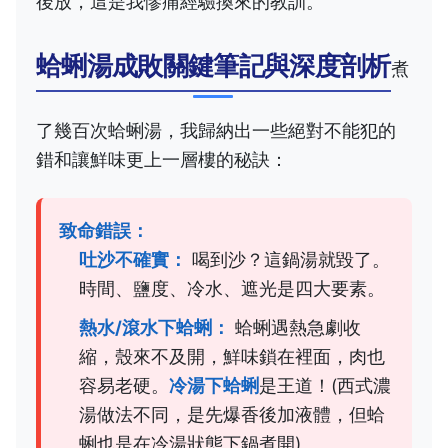
後放，這是我慘痛經驗換來的教訓。
蛤蜊湯成敗關鍵筆記與深度剖析
煮
了幾百次蛤蜊湯，我歸納出一些絕對不能犯的
錯和讓鮮味更上一層樓的秘訣：
致命錯誤：
吐沙不確實：
喝到沙？這鍋湯就毀了。
時間、鹽度、冷水、遮光是四大要素。
熱水/滾水下蛤蜊：
蛤蜊遇熱急劇收
縮，殼來不及開，鮮味鎖在裡面，肉也
容易老硬。
冷湯下蛤蜊
是王道！(西式濃
湯做法不同，是先爆香後加液體，但蛤
蜊也是在冷湯狀態下鍋煮開)。