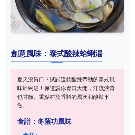
創意風味：泰式酸辣蛤蜊湯
夏天沒胃口？試試這款酸辣帶勁的泰式風
味蛤蜊湯！保證讓你胃口大開，汗流浹背
也甘願。重點在於香料的層次和酸辣平
衡。
食譜：冬蔭功風味