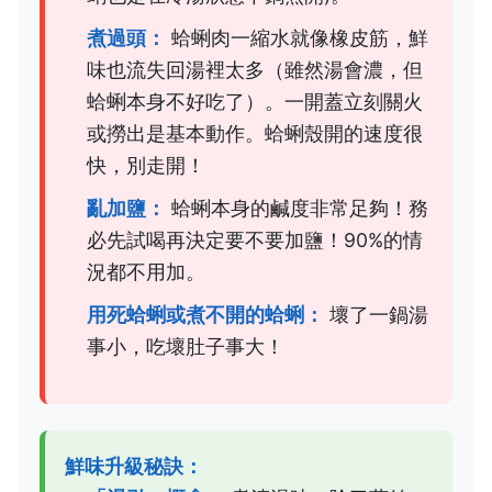
煮過頭：
蛤蜊肉一縮水就像橡皮筋，鮮
味也流失回湯裡太多（雖然湯會濃，但
蛤蜊本身不好吃了）。一開蓋立刻關火
或撈出是基本動作。蛤蜊殼開的速度很
快，別走開！
亂加鹽：
蛤蜊本身的鹹度非常足夠！務
必先試喝再決定要不要加鹽！90%的情
況都不用加。
用死蛤蜊或煮不開的蛤蜊：
壞了一鍋湯
事小，吃壞肚子事大！
鮮味升級秘訣：