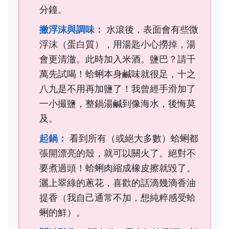
分鐘。
撇浮沫與調味：
水滾後，表面會有些微
浮沫（蛋白質），用湯匙小心撈掉，湯
會更清澈。此時加入米酒。鹽巴？請千
萬先試喝！蛤蜊本身鹹味就很足，十之
八九是不用再加鹽了！我曾經手滑加了
一小撮鹽，整鍋湯鹹到像海水，後悔莫
及。
起鍋：
看到所有（或絕大多數）蛤蜊都
張開漂亮的殼，就可以關火了。絕對不
要煮過頭！蛤蜊肉縮成橡皮擦就毀了。
灑上翠綠的蔥花，喜歡的話滴幾滴香油
提香（我自己通常不加，想純粹感受蛤
蜊的鮮）。