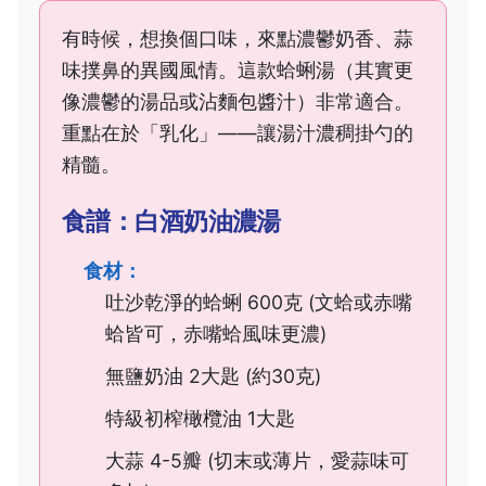
有時候，想換個口味，來點濃鬱奶香、蒜
味撲鼻的異國風情。這款蛤蜊湯（其實更
像濃鬱的湯品或沾麵包醬汁）非常適合。
重點在於「乳化」——讓湯汁濃稠掛勺的
精髓。
食譜：白酒奶油濃湯
食材：
吐沙乾淨的蛤蜊 600克 (文蛤或赤嘴
蛤皆可，赤嘴蛤風味更濃)
無鹽奶油 2大匙 (約30克)
特級初榨橄欖油 1大匙
大蒜 4-5瓣 (切末或薄片，愛蒜味可