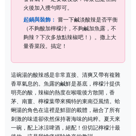
火後加入攪勻即可。
起鍋與裝飾：
嘗一下鹹淡酸辣是否平衡
（不夠酸加檸檬汁，不夠鹹加魚露，不
夠辣？下次多放點辣椒吧！）。撒上大
量香菜段。搞定！
這碗湯的酸辣感是非常直接、清爽又帶有複雜
香草氣息的。魚露的鹹鮮是基底，檸檬汁提供
明亮的酸，辣椒的熱度在喉嚨後方散開，香
茅、南薑、檸檬葉帶來獨特的東南亞風情。蛤
蜊湯的角色在這裡是鮮甜的載體，融合了所有
刺激的味道卻依然保持著海味的純粹。夏天來
一碗，配上冰涼啤酒，絕配！但切記檸檬汁最