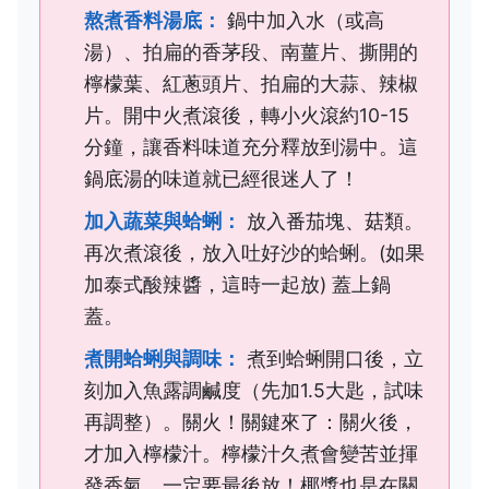
熬煮香料湯底：
鍋中加入水（或高
湯）、拍扁的香茅段、南薑片、撕開的
檸檬葉、紅蔥頭片、拍扁的大蒜、辣椒
片。開中火煮滾後，轉小火滾約10-15
分鐘，讓香料味道充分釋放到湯中。這
鍋底湯的味道就已經很迷人了！
加入蔬菜與蛤蜊：
放入番茄塊、菇類。
再次煮滾後，放入吐好沙的蛤蜊。(如果
加泰式酸辣醬，這時一起放) 蓋上鍋
蓋。
煮開蛤蜊與調味：
煮到蛤蜊開口後，立
刻加入魚露調鹹度（先加1.5大匙，試味
再調整）。關火！關鍵來了：關火後，
才加入檸檬汁。檸檬汁久煮會變苦並揮
發香氣，一定要最後放！椰漿也是在關