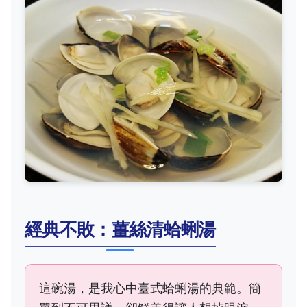
經典不敗：薑絲清蛤蜊湯
這碗湯，是我心中臺式蛤蜊湯的典範。簡