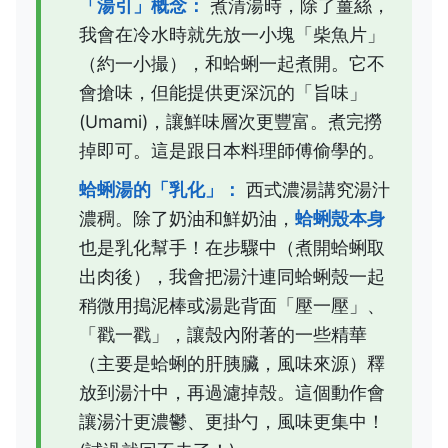
「湯引」概念：
煮清湯時，除了薑絲，
我會在冷水時就先放一小塊「柴魚片」
（約一小撮），和蛤蜊一起煮開。它不
會搶味，但能提供更深沉的「旨味」
(Umami)，讓鮮味層次更豐富。煮完撈
掉即可。這是跟日本料理師傅偷學的。
蛤蜊湯的「乳化」：
西式濃湯講究湯汁
濃稠。除了奶油和鮮奶油，
蛤蜊殼本身
也是乳化幫手！在步驟中（煮開蛤蜊取
出肉後），我會把湯汁連同蛤蜊殼一起
稍微用搗泥棒或湯匙背面「壓一壓」、
「戳一戳」，讓殼內附著的一些精華
（主要是蛤蜊的肝胰臟，風味來源）釋
放到湯汁中，再過濾掉殼。這個動作會
讓湯汁更濃鬱、更掛勺，風味更集中！