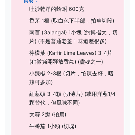
食材：
吐沙乾淨的蛤蜊 600克
香茅 1根 (取白色下半部，拍扁切段)
南薑 (Galangal) 1小塊 (約拇指大，切
片) (不是普通老薑！味道差很多)
檸檬葉 (Kaffir Lime Leaves) 3-4片
(稍微撕開釋放香氣) (靈魂之一)
小辣椒 2-3根 (切片，怕辣去籽，嗜
辣可多加)
紅蔥頭 3-4顆 (切薄片) (或用洋蔥1/4
顆替代，但風味不同)
大蒜 2瓣 (拍扁)
牛番茄 1小顆 (切塊)