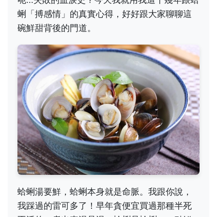
蜊「搏感情」的真實心得，好好跟大家聊聊這
碗鮮甜背後的門道。
蛤蜊湯要鮮，蛤蜊本身就是命脈。我跟你說，
我踩過的雷可多了！早年貪便宜買過那種半死