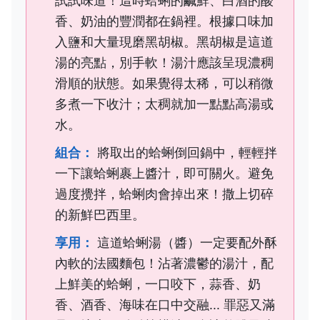
試試味道！這時蛤蜊的鹹鮮、白酒的酸
香、奶油的豐潤都在鍋裡。根據口味加
入鹽和大量現磨黑胡椒。黑胡椒是這道
湯的亮點，別手軟！湯汁應該呈現濃稠
滑順的狀態。如果覺得太稀，可以稍微
多煮一下收汁；太稠就加一點點高湯或
水。
組合：
將取出的蛤蜊倒回鍋中，輕輕拌
一下讓蛤蜊裹上醬汁，即可關火。避免
過度攪拌，蛤蜊肉會掉出來！撒上切碎
的新鮮巴西里。
享用：
這道蛤蜊湯（醬）一定要配外酥
內軟的法國麵包！沾著濃鬱的湯汁，配
上鮮美的蛤蜊，一口咬下，蒜香、奶
香、酒香、海味在口中交融... 罪惡又滿