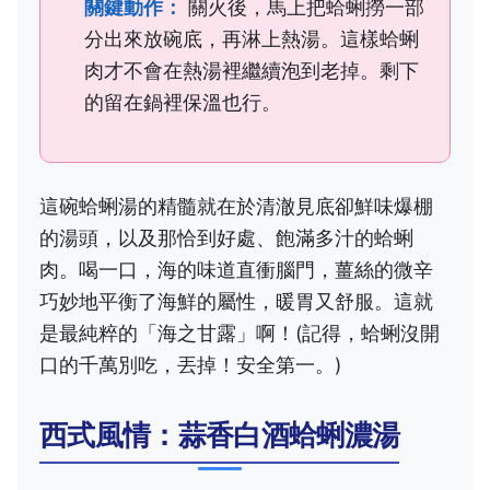
關鍵動作：
關火後，馬上把蛤蜊撈一部
分出來放碗底，再淋上熱湯。這樣蛤蜊
肉才不會在熱湯裡繼續泡到老掉。剩下
的留在鍋裡保溫也行。
這碗蛤蜊湯的精髓就在於清澈見底卻鮮味爆棚
的湯頭，以及那恰到好處、飽滿多汁的蛤蜊
肉。喝一口，海的味道直衝腦門，薑絲的微辛
巧妙地平衡了海鮮的屬性，暖胃又舒服。這就
是最純粹的「海之甘露」啊！(記得，蛤蜊沒開
口的千萬別吃，丟掉！安全第一。)
西式風情：蒜香白酒蛤蜊濃湯