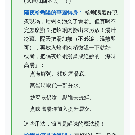
(試過就回不去了！)
隔夜蛤蜊湯的華麗轉身：
蛤蜊湯最好現
煮現喝，蛤蜊肉泡久了會老。但真喝不
完怎麼辦？把蛤蜊肉撈出來另放！湯汁
冷藏。隔天把湯加熱（不必滾，溫熱即
可），再放入蛤蜊肉稍微溫一下就好。
或者，把隔夜蛤蜊湯當成絕妙的「海味
高湯」：
煮海鮮粥、麵疙瘩湯底。
蒸蛋時取代一部分水。
炒菜最後嗆一點進去提鮮。
煮味噌湯時加入提升層次。
這些用法，簡直是鮮味的魔法粉！