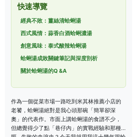
快速導覽
經典不敗：薑絲清蛤蜊湯
西式風情：蒜香白酒蛤蜊濃湯
創意風味：泰式酸辣蛤蜊湯
蛤蜊湯成敗關鍵筆記與深度剖析
關於蛤蜊湯的Q &A
作為一個從菜市場一路吃到米其林推薦小店的
老饕，蛤蜊湯絕對是我心頭那碗「簡單卻深
奧」的代表作。市面上講蛤蜊湯的食譜不少，
但總覺得少了點「巷仔內」的實戰經驗和那種...
呃...失敗的血淚史？今天我就用我這十幾年跟蛤