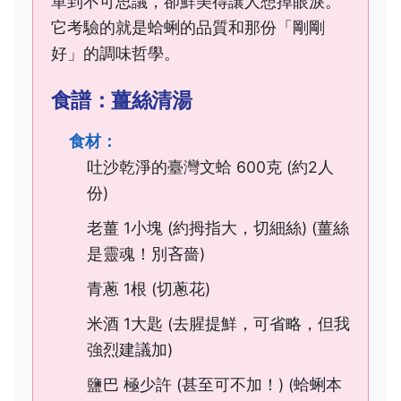
單到不可思議，卻鮮美得讓人想掉眼淚。
它考驗的就是蛤蜊的品質和那份「剛剛
好」的調味哲學。
食譜：薑絲清湯
食材：
吐沙乾淨的臺灣文蛤 600克 (約2人
份)
老薑 1小塊 (約拇指大，切細絲) (薑絲
是靈魂！別吝嗇)
青蔥 1根 (切蔥花)
米酒 1大匙 (去腥提鮮，可省略，但我
強烈建議加)
鹽巴 極少許 (甚至可不加！) (蛤蜊本