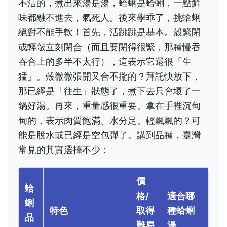
不活的，煮出來湯是湯，蛤蜊是蛤蜊，一點鮮
味都融不進去，氣死人。後來學乖了，挑蛤蜊
絕對不能手軟！首先，活跳跳是基本。殼緊閉
或輕敲立刻閉合（而且要閉得很緊，那種慢吞
吞合上的多半不太行），這表示它還很「生
猛」。殼微微張開又合不攏的？拜託快放下，
那已經是「往生」狀態了，煮下去只會壞了一
鍋好湯。再來，重量感很重要。拿在手裡沉甸
甸的，表示肉質飽滿、水分足。輕飄飄的？可
能是脫水或已經是空包彈了。講到品種，臺灣
常見的其實選擇不少：
價
蛤
格/
適合哪
蜊
特色
取得
種蛤蜊
品
難易
湯