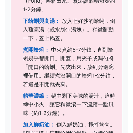
（Fond）溶解出來。煮滾讓酒精蒸發約
1-2分鐘。
下蛤蜊與高湯：
放入吐好沙的蛤蜊，倒
入雞高湯（或水/水+湯塊）。稍微翻動
一下，蓋上鍋蓋。
煮開蛤蜊：
中火煮約5-7分鐘，直到蛤
蜊幾乎都開口。開蓋，用夾子或漏勺將
「開口的蛤蜊」先夾出來，放到旁邊碗
裡備用。繼續煮沒開口的蛤蜊1-2分鐘，
若還是不開就丟棄。
精華濃縮：
鍋中剩下美味的湯汁，這時
轉中小火，讓它稍微滾一下濃縮一點風
味（約1-2分鐘）。
加入鮮奶油：
倒入鮮奶油，攪拌均勻。