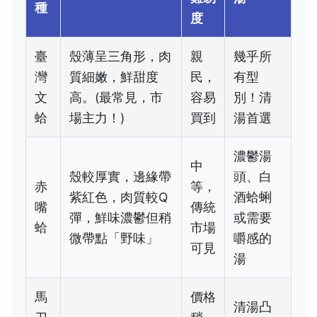
種
度
臺
殼薄呈三角形，肉
親
幾乎所
灣
質細嫩，鮮甜度
民，
有型
文
高。(最常見，市
容易
別！清
蛤
場主力！)
買到
湯首選
濃鬱湯
中
殼較厚實，邊緣帶
頭、白
赤
等，
紫紅色，肉質較Q
酒蛤蜊
嘴
傳統
彈，鮮味濃鬱但稍
或需要
蛤
市場
微帶點「野味」
嚼感的
可見
湯
馬
價格
清湯凸