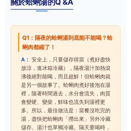
關於蛤蜊湯的Q &A
Q1：隔夜的蛤蜊湯到底能不能喝？蛤
蜊肉都縮了！
A：
安全上，只要儲存得當（煮好盡快
放涼，進冰箱冷藏），隔夜湯汁加熱滾
沸後絕對能喝，而且超鮮！但蛤蜊肉就
是另一個故事了。蛤蜊肉煮好後泡在湯
裡，隨著時間過去，水分會流失，肉質
會變硬、變柴，鮮味也流失到湯裡更
多。所以，最佳做法是：當餐沒吃完的
湯，盡快把蛤蜊肉「撈出來」另外冷藏
儲存。湯汁也單獨冷藏。隔天要喝時，