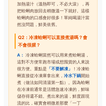
加熱湯汁（溫熱即可，不必大滾），再
把蛤蜊肉放回去稍微溫一下就好。這樣
蛤蜊肉的口感會好很多！單純喝湯汁當
然沒問題，鮮美依舊。
Q2：冷凍蛤蜊可以直接煮湯嗎？會
不會很腥？
A：
冷凍蛤蜊當然可以用來煮蛤蜊湯，
這對不方便常跑市場或想囤貨的人來說
很方便。重點是
「不要解凍」
！冷凍蛤
蜊直接從冷凍庫拿出來，
冷水下鍋
開始
煮（做法如同清湯第一點）。因為蛤蜊
在冷凍前通常是活體急速冷凍的，鮮味
儲存得還不錯。煮出來的湯，鮮度跟現
流的比，確實會稍微差那麼「一丁