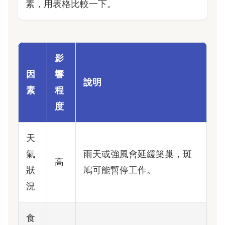
素，用表格比較一下。
影
因
響
說明
素
程
度
天
氣
雨天或強風會延緩築巢，斑
高
狀
鳩可能暫停工作。
況
食