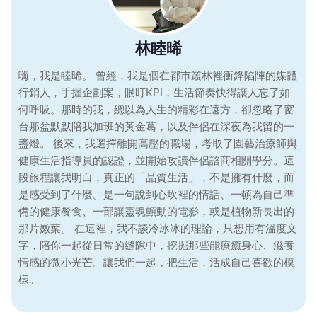
林睦晞
嗨，我是睦晞。 曾經，我是個在都市叢林裡衝鋒陷陣的媒體
行銷人，手握企劃案，眼盯KPI，生活節奏快得讓人忘了如
何呼吸。那時的我，總以為人生的精彩在遠方，卻忽略了窗
台那盆默默陪我加班的黃金葛，以及伴侶在深夜為我留的一
盞燈。 後來，我選擇離開高壓的職場，考取了園藝治療師與
健康生活指導員的認證，並開始攻讀伴侶諮商相關學分。這
段旅程讓我明白，真正的「品質生活」，不是擁有什麼，而
是感受到了什麼。是一句說到心坎裡的情話、一頓為自己準
備的健康餐食、一部讓靈魂顫動的電影，或是植物新長出的
那片嫩葉。 在這裡，我不談冷冰冰的理論，只想用有溫度文
字，陪你一起從日常的縫隙中，挖掘那些能療癒身心、滋養
情感的微小光芒。讓我們一起，把生活，活成自己喜歡的模
樣。