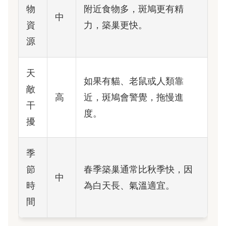
物
附近食物多，斑鳩更有精
中
資
力，築巢更快。
源
天
如果有貓、老鼠或人類靠
敵
高
近，斑鳩會警覺，拖慢進
干
度。
擾
季
節
春季築巢通常比秋季快，因
中
時
為白天長、氣溫適宜。
間