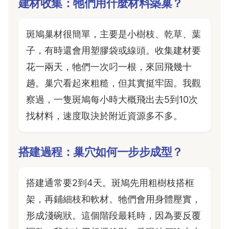
建材收集：牠們用什麼材料築巢？
斑鳩巢材很簡單，主要是小樹枝、乾草、葉
子，有時還會用塑膠袋或線頭。收集建材要
花一兩天，牠們一次叼一根，來回飛幾十
趟。巢穴看起來粗糙，但其實挺牢固。我觀
察過，一隻斑鳩每小時大概飛出去5到10次
找材料，速度取決於附近資源多不多。
搭建過程：巢穴如何一步步成型？
搭建通常要2到4天。斑鳩先用粗樹枝搭框
架，再鋪細枝和軟材。牠們會用身體壓實，
形成淺碗狀。這個階段最耗時，因為要反覆