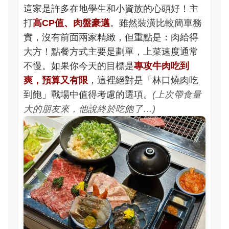
這家是許多在地學生和小資族的心頭好！主
打
高CP值、肉盤豪邁
。雖然裝潢比較簡單務
實，沒有前面兩家精緻，但重點是：肉給得
大方！點餐方式主要是劃單，上菜速度通常
不慢。如果你今天的目標是
專攻牛肉吃到
爽，預算又有限
，這裡絕對是「林口燒肉吃
到飽」戰場中值得考慮的選項。
(上次帶食量
大的朋友來，他說終於吃飽了…)