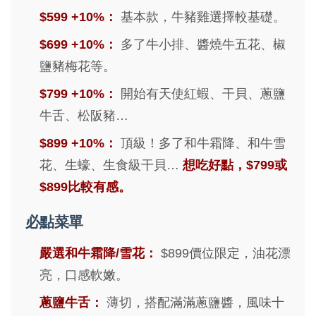
$599 +10%：
基本款，牛豬雞選擇較基礎。
$699 +10%：
多了牛小排、醬燒牛五花、椒
鹽豬梅花等。
$799 +10%：
開始有天使紅蝦、干貝、蔥鹽
牛舌、松阪豬…
$899 +10%：
頂級！多了和牛霜降、和牛雪
花、生蠔、生食級干貝…
想吃好點，$799或
$899比較有感。
必點菜單
嚴選和牛霜降/雪花：
$899價位限定，油花漂
亮，口感軟嫩。
蔥鹽牛舌：
薄切，搭配滿滿蔥鹽醬，風味十