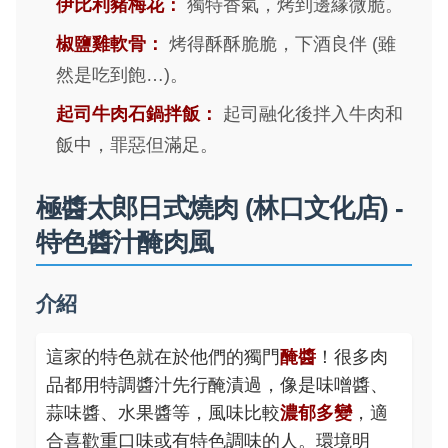
伊比利豬梅花：
獨特香氣，烤到邊緣微脆。
椒鹽雞軟骨：
烤得酥酥脆脆，下酒良伴 (雖
然是吃到飽…)。
起司牛肉石鍋拌飯：
起司融化後拌入牛肉和
飯中，罪惡但滿足。
極醬太郎日式燒肉 (林口文化店) -
特色醬汁醃肉風
介紹
這家的特色就在於他們的獨門
醃醬
！很多肉
品都用特調醬汁先行醃漬過，像是味噌醬、
蒜味醬、水果醬等，風味比較
濃郁多變
，適
合喜歡重口味或有特色調味的人。環境明