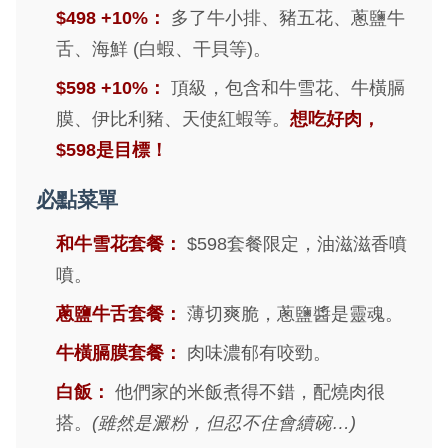
$498 +10%：
多了牛小排、豬五花、蔥鹽牛
舌、海鮮 (白蝦、干貝等)。
$598 +10%：
頂級，包含和牛雪花、牛橫膈
膜、伊比利豬、天使紅蝦等。
想吃好肉，
$598是目標！
必點菜單
和牛雪花套餐：
$598套餐限定，油滋滋香噴
噴。
蔥鹽牛舌套餐：
薄切爽脆，蔥鹽醬是靈魂。
牛橫膈膜套餐：
肉味濃郁有咬勁。
白飯：
他們家的米飯煮得不錯，配燒肉很
搭。
(雖然是澱粉，但忍不住會續碗…)