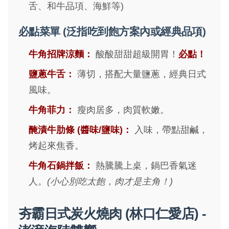
舌、和牛品項、海鮮等)
必點菜單 (泛指吃到飽方案內或經典品項)
牛角招牌涼麵：
酸酸甜甜超級開胃！
必點！
鹽蔥牛舌：
薄切，搭配大量鹽蔥，經典日式
風味。
牛角菲力：
瘦肉居多，肉質軟嫩。
醃漬牛肋條 (醬味/鹽味)：
入味，帶點甜鹹，
烤起來焦香。
牛角石鍋拌飯：
熱騰騰上桌，鍋巴香氣迷
人。
(小心別吃太飽，肉才是主角！)
夯霸日式炭火燒肉 (林口仁愛店) -