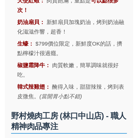
天使紅蝦：
肉質飽滿，重點是
可以點很多
次！
奶油扇貝：
新鮮扇貝加塊奶油，烤到奶油融
化滋滋作響，超香！
生蠔：
$799價位限定，新鮮度OK的話，擠
點檸檬汁很過癮。
椒鹽霜降牛：
肉質軟嫩，簡單調味就很好
吃。
韓式辣雞翅：
醃得入味，甜甜辣辣，烤到表
皮微焦。
(當開胃小點不錯)
野村燒肉工房 (林口中山店) - 職人
精神肉品專注