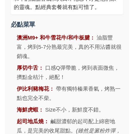
的靈魂。點經典套餐就有點可惜了。
必點菜單
澳洲M9+ 和牛雪花牛/和牛板腱：
油脂豐
富，烤到5-7分熟最完美，真的不用沾醬就很
銷魂。
厚切牛舌：
口感Q彈帶脆，烤到表面微焦，
擠點金桔汁，絕配！
伊比利豬梅花：
帶有獨特榛果香氣，烤熟一
點也完全不柴。
海鮮虎蝦：
Size不小，新鮮度不錯。
起司地瓜燒：
鹹甜濃郁的起司配上綿密地
瓜，是完美的收尾甜點。
(雖然是澱粉炸彈，