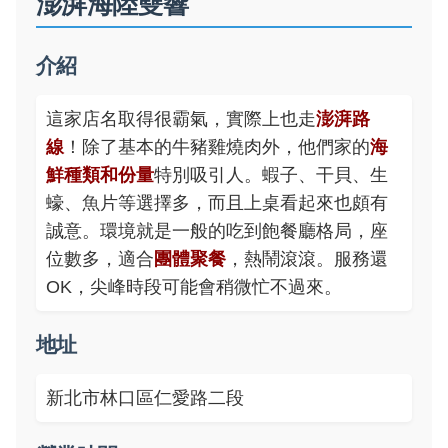
澎湃海陸雙響
介紹
這家店名取得很霸氣，實際上也走
澎湃路
線
！除了基本的牛豬雞燒肉外，他們家的
海
鮮種類和份量
特別吸引人。蝦子、干貝、生
蠔、魚片等選擇多，而且上桌看起來也頗有
誠意。環境就是一般的吃到飽餐廳格局，座
位數多，適合
團體聚餐
，熱鬧滾滾。服務還
OK，尖峰時段可能會稍微忙不過來。
地址
新北市林口區仁愛路二段