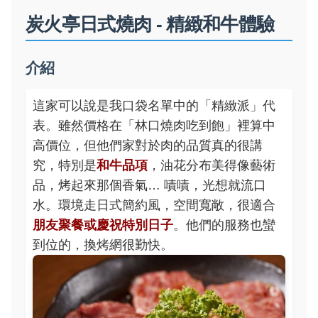
炭火亭日式燒肉 - 精緻和牛體驗
介紹
這家可以說是我口袋名單中的「精緻派」代
表。雖然價格在「林口燒肉吃到飽」裡算中
高價位，但他們家對於肉的品質真的很講
究，特別是
和牛品項
，油花分布美得像藝術
品，烤起來那個香氣… 嘖嘖，光想就流口
水。環境走日式簡約風，空間寬敞，很適合
朋友聚餐或慶祝特別日子
。他們的服務也蠻
到位的，換烤網很勤快。