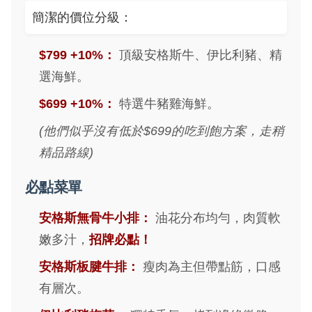
簡潔的價位分級：
$799 +10%：
頂級安格斯牛、伊比利豬、精
選海鮮。
$699 +10%：
特選牛豬雞海鮮。
(他們似乎沒有低於$699的吃到飽方案，走稍
精品路線)
必點菜單
安格斯無骨牛小排：
油花分布均勻，肉質軟
嫩多汁，
招牌必點！
安格斯板腱牛排：
瘦肉為主但帶點筋，口感
有層次。