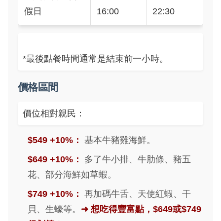
假日
16:00
22:30
*最後點餐時間通常是結束前一小時。
價格區間
價位相對親民：
$549 +10%：
基本牛豬雞海鮮。
$649 +10%：
多了牛小排、牛肋條、豬五
花、部分海鮮如草蝦。
$749 +10%：
再加碼牛舌、天使紅蝦、干
貝、生蠔等。
➜ 想吃得豐富點，$649或$749