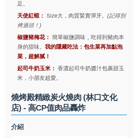
足。
天使紅蝦：
Size大，肉質緊實彈牙。
(記得別
烤過頭！)
椒鹽豬梅花：
簡單椒鹽調味，吃得到豬肉本
身的甜味。
我的隱藏吃法：包生菜再加點泡
菜，超解膩！
起司牛奶玉米：
香濃起司牛奶醬汁包裹甜玉
米，小朋友超愛。
燒烤殿精緻炭火燒肉 (林口文化
店) - 高CP值肉品轟炸
介紹