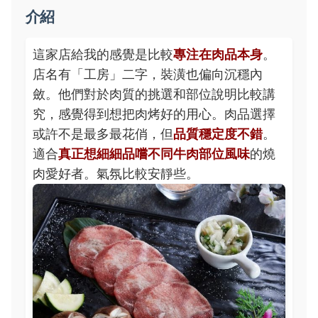
介紹
這家店給我的感覺是比較
專注在肉品本身
。
店名有「工房」二字，裝潢也偏向沉穩內
斂。他們對於肉質的挑選和部位說明比較講
究，感覺得到想把肉烤好的用心。肉品選擇
或許不是最多最花俏，但
品質穩定度不錯
。
適合
真正想細細品嚐不同牛肉部位風味
的燒
肉愛好者。氣氛比較安靜些。