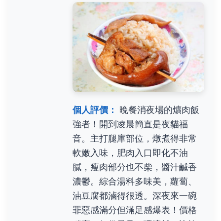
個人評價：
晚餐消夜場的爌肉飯
強者！開到凌晨簡直是夜貓福
音。主打腿庫部位，燉煮得非常
軟嫩入味，肥肉入口即化不油
膩，瘦肉部分也不柴，醬汁鹹香
濃鬱。綜合湯料多味美，蘿蔔、
油豆腐都滷得很透。深夜來一碗
罪惡感滿分但滿足感爆表！價格