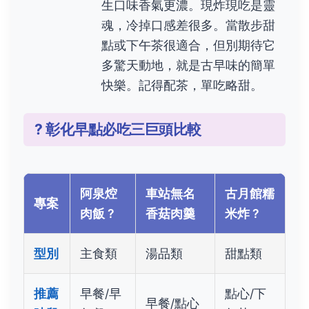
生口味香氣更濃。現炸現吃是靈
魂，冷掉口感差很多。當散步甜
點或下午茶很適合，但別期待它
多驚天動地，就是古早味的簡單
快樂。記得配茶，單吃略甜。
? 彰化早點必吃三巨頭比較
阿泉焢
車站無名
古月館糯
專案
肉飯 ?
香菇肉羹
米炸 ?
型別
主食類
湯品類
甜點類
推薦
早餐/早
點心/下
早餐/點心