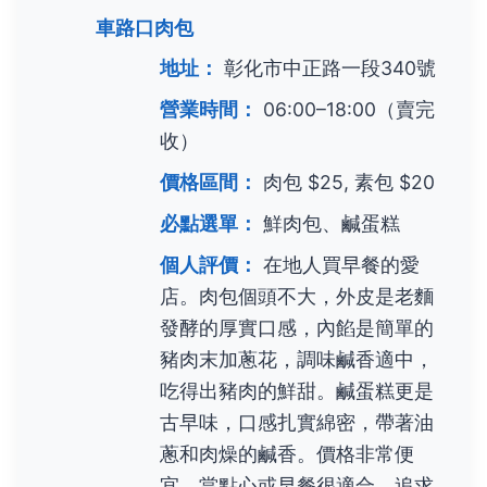
車路口肉包
地址：
彰化市中正路一段340號
營業時間：
06:00–18:00（賣完
收）
價格區間：
肉包 $25, 素包 $20
必點選單：
鮮肉包、鹹蛋糕
個人評價：
在地人買早餐的愛
店。肉包個頭不大，外皮是老麵
發酵的厚實口感，內餡是簡單的
豬肉末加蔥花，調味鹹香適中，
吃得出豬肉的鮮甜。鹹蛋糕更是
古早味，口感扎實綿密，帶著油
蔥和肉燥的鹹香。價格非常便
宜，當點心或早餐很適合。追求