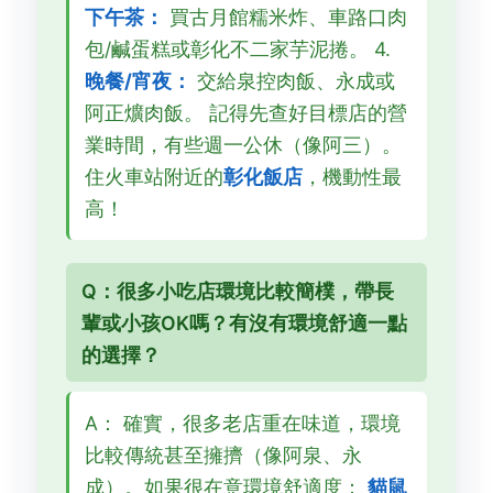
下午茶：
買古月館糯米炸、車路口肉
包/鹹蛋糕或彰化不二家芋泥捲。 4.
晚餐/宵夜：
交給泉控肉飯、永成或
阿正爌肉飯。 記得先查好目標店的營
業時間，有些週一公休（像阿三）。
住火車站附近的
彰化飯店
，機動性最
高！
Q：很多小吃店環境比較簡樸，帶長
輩或小孩OK嗎？有沒有環境舒適一點
的選擇？
A： 確實，很多老店重在味道，環境
比較傳統甚至擁擠（像阿泉、永
成）。如果很在意環境舒適度：
貓鼠