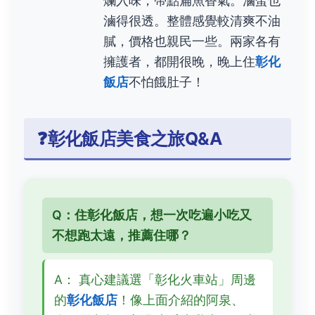
爛入味，帶點扁魚香氣。滷蛋也
滷得很透。整體感覺較清爽不油
膩，價格也親民一些。兩家各有
擁護者，都開很晚，晚上住
彰化
飯店
不怕餓肚子！
❓彰化飯店美食之旅Q&A
Q：住彰化飯店，想一次吃遍小吃又
不想跑太遠，推薦住哪？
A： 真心建議選「彰化火車站」周邊
的
彰化飯店
！像上面介紹的阿泉、