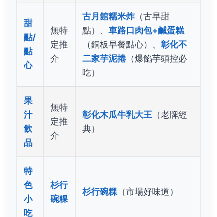
古月館糯米炸
（古早甜
甜
無特
點）、
車路口肉包+鹹蛋糕
點/
定推
（銅板早餐點心）、
彰化不
點
介
二家芋泥捲
（爆餡芋頭控必
心
吃）
果
無特
汁
彰化木瓜牛乳大王
（老牌經
定推
飲
典）
介
品
特
色
杉行
杉行碗粿
（市場好味道）
小
碗粿
吃