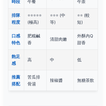
時段
午餐
午茶
排隊
⭐⭐⭐⭐⭐
⭐⭐⭐ (中
⭐⭐ (較
程度
(極高)
等)
短)
口感
肥糯鹹
外酥內Q
清甜肉嫩
特色
香
甜香
飽足
高
中
低
感
推薦
苦瓜排
辣椒醬
無糖茶飲
搭配
骨湯