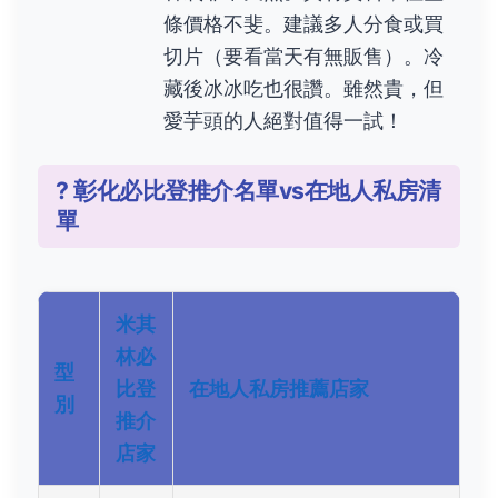
條價格不斐。建議多人分食或買
切片（要看當天有無販售）。冷
藏後冰冰吃也很讚。雖然貴，但
愛芋頭的人絕對值得一試！
? 彰化必比登推介名單vs在地人私房清
單
米其
林必
型
比登
在地人私房推薦店家
別
推介
店家