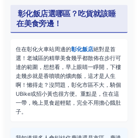
️ 彰化飯店選哪區？吃貨就該睡
在美食旁邊！
住在彰化火車站周邊的
彰化飯店
絕對是首
選！老城區的精華美食幾乎都散佈在步行可
達的範圍，想想看，早上眼睛一睜開，下樓
走幾步就是香噴噴的爌肉飯，這才是人生
啊！懶得走？沒問題，彰化市區不大，騎個
UBike或招小黃也很方便。重點是，住在這
一帶，晚上覓食超輕鬆，完全不用擔心餓肚
子。
我知道很多人會糾結住鹿港還是市區。鹿港