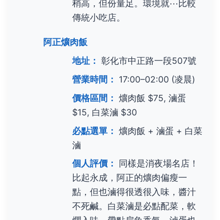
稍高，但份量足。環境就⋯比較
傳統小吃店。
阿正爌肉飯
地址：
彰化市中正路一段507號
營業時間：
17:00–02:00 (凌晨)
價格區間：
爌肉飯 $75, 滷蛋
$15, 白菜滷 $30
必點選單：
爌肉飯 + 滷蛋 + 白菜
滷
個人評價：
同樣是消夜場名店！
比起永成，阿正的爌肉偏瘦一
點，但也滷得很透很入味，醬汁
不死鹹。白菜滷是必點配菜，軟