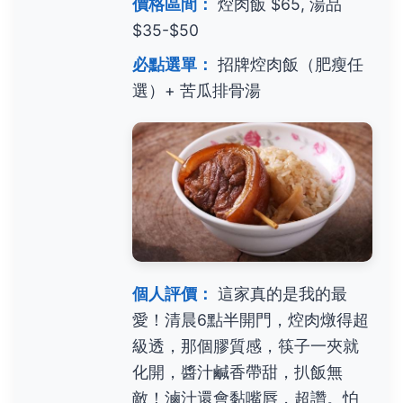
價格區間：
焢肉飯 $65, 湯品
$35-$50
必點選單：
招牌焢肉飯（肥瘦任
選）+ 苦瓜排骨湯
個人評價：
這家真的是我的最
愛！清晨6點半開門，焢肉燉得超
級透，那個膠質感，筷子一夾就
化開，醬汁鹹香帶甜，扒飯無
敵！滷汁還會黏嘴唇，超讚。怕