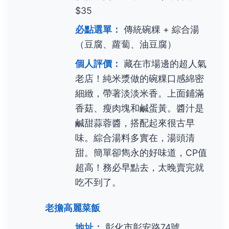
$35
必點選單：
傳統碗粿 + 綜合湯
（豆腐、蘿蔔、油豆腐）
個人評價：
藏在市場邊的超人氣
老店！純米漿做的碗粿口感綿密
細緻，帶著淡淡米香。上面鋪滿
香菇、瘦肉塊和鹹蛋黃。醬汁是
鹹甜蒜蓉醬，搭配起來很古早
味。綜合湯料多實在，湯頭清
甜。簡單卻雋永的好味道，CP值
超高！務必早點去，太晚賣完就
吃不到了。
老擔高麗菜飯
地址：
彰化市彰安路74號