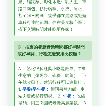
泉、貓鼠麵、彰化木瓜牛乳大王、車
路口肉包、杉行碗粿、永成、阿正、
甚至阿三肉圓，幾乎都在走路或短短
車程可達的範圍。住在美食核心區，
省下交通時間才能吃更多家！
Q：推薦的餐廳營業時間都好早關門
或好早開，行程怎麼安排比較順？
A： 彰化很多經典小吃是做早、午餐
生意的（像阿泉、碗粿、肉羹），下
午就收攤了。建議行程可以這樣排：
1.
早餐/早午餐：
衝阿泉焢肉飯、車
站肉羹或杉行碗粿。 2.
午餐：
吃貓
鼠麵、阿三肉圓或老擔高麗菜飯。 3.