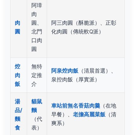
阿璋
肉
肉
圓、
阿三肉圓（酥脆派）、正彰
圓
北門
化肉圓（傳統軟Q派）
口肉
圓
焢
無特
阿泉焢肉飯
（清晨首選）、
肉
定推
泉控肉飯（厚實派）
飯
介
湯
貓鼠
車站前無名香菇肉羹
（在地
品/
麵
早餐）、
老擔高麗菜飯
（清
麵
（代
爽系）
食
表）