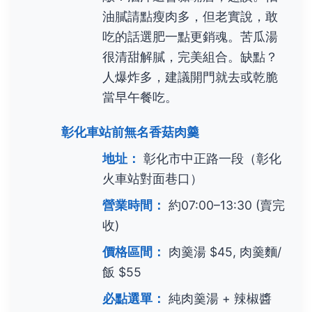
油膩請點瘦肉多，但老實說，敢
吃的話選肥一點更銷魂。苦瓜湯
很清甜解膩，完美組合。缺點？
人爆炸多，建議開門就去或乾脆
當早午餐吃。
彰化車站前無名香菇肉羹
地址：
彰化市中正路一段（彰化
火車站對面巷口）
營業時間：
約07:00–13:30 (賣完
收)
價格區間：
肉羹湯 $45, 肉羹麵/
飯 $55
必點選單：
純肉羹湯 + 辣椒醬