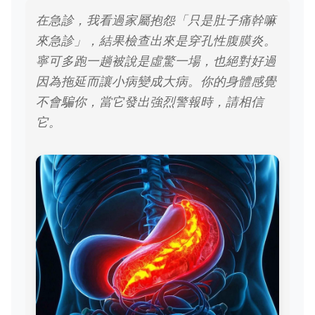
在急診，我看過家屬抱怨「只是肚子痛幹嘛
來急診」，結果檢查出來是穿孔性腹膜炎。
寧可多跑一趟被說是虛驚一場，也絕對好過
因為拖延而讓小病變成大病。你的身體感覺
不會騙你，當它發出強烈警報時，請相信
它。