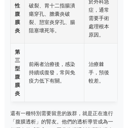
於外科急
性
破裂、胃十二指腸潰
症，通常
腹
瘍穿孔、膽囊炎破
需要手術
膜
裂、憩室炎穿孔、腸
處理根本
炎
阻塞壞死等。
原因。
第
三
前兩者治療後，感染
治療棘
型
持續或復發，常與免
手，預後
腹
疫力低下有關。
較差。
膜
炎
還有一種特別需要留意的族群，就是正在進行
「腹膜透析」的腎友。他們的透析導管成為一