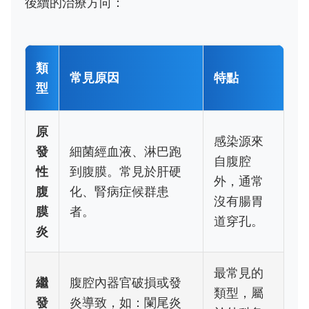
後續的治療方向：
類
常見原因
特點
型
原
感染源來
發
細菌經血液、淋巴跑
自腹腔
性
到腹膜。常見於肝硬
外，通常
腹
化、腎病症候群患
沒有腸胃
膜
者。
道穿孔。
炎
最常見的
繼
腹腔內器官破損或發
類型，屬
發
炎導致，如：闌尾炎