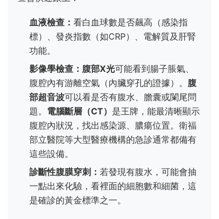
血液檢查：
看白血球數是否飆高（感染指
標）、發炎指數（如CRP）、電解質及肝腎
功能。
影像學檢查：
腹部X光
可能看到腸子脹氣、
腹腔內有游離空氣（內臟穿孔的證據）。
腹
部超音波
可以看是否有腹水、膽囊或闌尾問
題。
電腦斷層（CT）
是王牌，能最清晰顯示
腹腔內狀況，找出感染源、膿瘍位置。衛福
部立醫院等大型醫療機構的急診通常都備有
這些設備。
診斷性腹膜穿刺：
若發現有腹水，可能會抽
一點出來化驗，看裡面的細胞數和細菌，這
是確診的黃金標準之一。