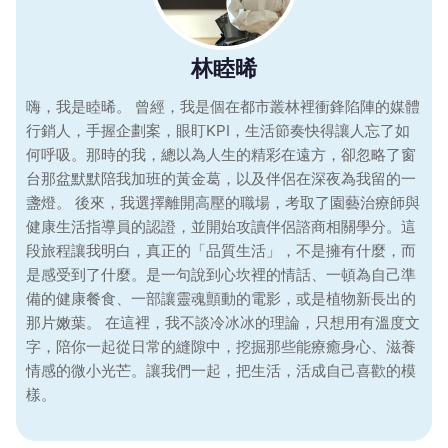
林睦晞
嗨，我是睦晞。 曾經，我是個在都市叢林裡衝鋒陷陣的媒體
行銷人，手握企劃案，眼盯KPI，生活節奏快得讓人忘了如
何呼吸。那時的我，總以為人生的精彩在遠方，卻忽略了窗
台那盆默默陪我加班的黃金葛，以及伴侶在深夜為我留的一
盞燈。 後來，我選擇離開高壓的職場，考取了園藝治療師與
健康生活指導員的認證，並開始攻讀伴侶諮商相關學分。這
段旅程讓我明白，真正的「品質生活」，不是擁有什麼，而
是感受到了什麼。是一句說到心坎裡的情話、一頓為自己準
備的健康餐食、一部讓靈魂顫動的電影，或是植物新長出的
那片嫩葉。 在這裡，我不談冷冰冰的理論，只想用有溫度文
字，陪你一起從日常的縫隙中，挖掘那些能療癒身心、滋養
情感的微小光芒。讓我們一起，把生活，活成自己喜歡的模
樣。