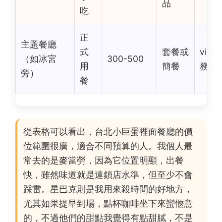
品
吃
正
主題餐廳
式
套餐或
vi
（如冰宮
300-500
用
簡餐
務態
旁）
餐
從表格可以看出，台北小巨蛋裡面餐廳的價
位範圍很廣，適合不同預算的人。我個人最
常去的是麥當勞，因為它位置明顯，出餐
快，雖然味道就是連鎖店水準，但至少不會
踩雷。星巴克則是我用來殺時間的好地方，
尤其如果提早到場，點杯咖啡坐下來蠻愜意
的，不過他們的甜點我覺得有點甜膩，不是