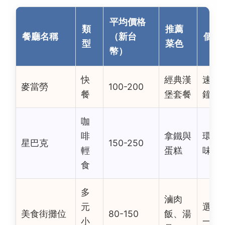
平均價格
類
推薦
餐廳名稱
（新台
個人
型
菜色
幣）
快
經典漢
速度
麥當勞
100-200
餐
堡套餐
鐘以
咖
啡
拿鐵與
環境
星巴克
150-250
輕
蛋糕
味道
食
多
滷肉
元
選擇
美食街攤位
80-150
飯、湯
小
一次