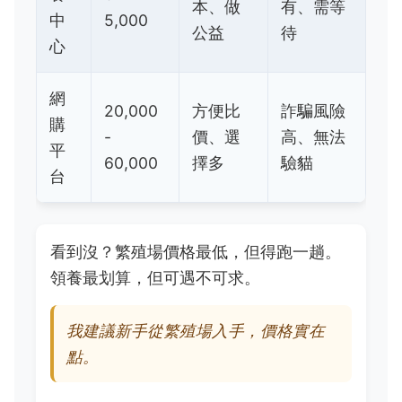
本、做
有、需等
中
5,000
公益
待
心
網
20,000
方便比
詐騙風險
購
-
價、選
高、無法
平
60,000
擇多
驗貓
台
看到沒？繁殖場價格最低，但得跑一趟。
領養最划算，但可遇不可求。
我建議新手從繁殖場入手，價格實在
點。