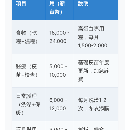
項目
用（新
說明
台幣）
高蛋白專用
食物（乾
18,000 -
糧，每月
糧+濕糧）
24,000
1,500-2,000
基礎疫苗年度
醫療（疫
5,000 -
更新，加急診
苗+檢查）
10,000
費
日常護理
6,000 -
每月洗澡1-2
（洗澡+保
12,000
次，冬衣添購
暖）
玩具與用
3,000 -
抓板、貓窩、