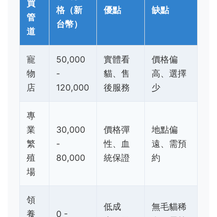
買
格（新
優點
缺點
管
台幣）
道
寵
50,000
實體看
價格偏
物
-
貓、售
高、選擇
店
120,000
後服務
少
專
業
30,000
價格彈
地點偏
繁
-
性、血
遠、需預
殖
80,000
統保證
約
場
領
低成
無毛貓稀
養
0 -