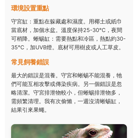
環境設置重點
守宮缸：重點在躲藏處和濕度。用椰土或紙巾
當底材，加個水盆。溫度保持25-30°C，夜間
可稍降。蜥蜴缸：需要熱點和冷區，熱點約30-
35°C，加UVB燈。底材可用樹皮或人工草皮。
常見飼養錯誤
最大的錯誤是混養。守宮和蜥蜴不能混養，牠
們可能互相攻擊或傳染疾病。另一個錯誤是忽
略清潔。守宮排泄物較小，但蜥蜴排泄物多，
需頻繁清理。我有次偷懶，一週沒清蜥蜴缸，
結果引來果蠅。