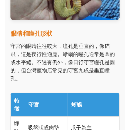
眼睛和瞳孔形狀
守宮的眼睛往往較大，瞳孔是垂直的，像貓
眼，這是夜行性適應。蜥蜴的瞳孔通常是圓的
或水平縫。不過有例外，像日行守宮瞳孔是圓
的，但台灣寵物店常見的守宮九成是垂直瞳
孔。
特
守宮
蜥蜴
徵
腳
吸盤狀或肉墊
爪子為主