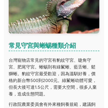
常見守宮與蜥蜴種類介紹
台灣寵物店常見的守宮有豹紋守宮、睫角守
宮、肥尾守宮。蜥蜴則有綠鬣蜥、藍舌蜥、鬆
獅蜥。豹紋守宮最受歡迎，因為溫馴好養，價
格約新台幣500到2000元。綠鬣蜥幼體可愛，
但長大後可達1.5公尺，需要大空間，很多人棄
養，造成生態問題。
行政院農業委員會有外來種飼養規範，建議飼