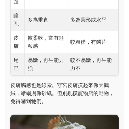
趾
瞳
多為垂直
多為圓形或水平
孔
皮
較柔軟，常有顆
較粗糙，有鱗片
膚
粒感
尾
易斷，再生能力
較不易斷，再生能
巴
強
力不一
皮膚觸感也是線索。守宮皮膚摸起來像天鵝
絨，蜥蜴則像砂紙。但別亂摸寵物店的動物，
免得嚇到牠們。