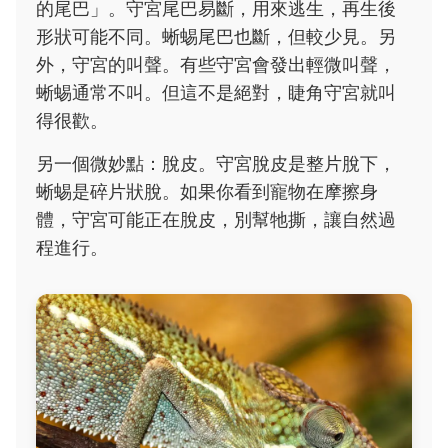
的尾巴」。守宮尾巴易斷，用來逃生，再生後
形狀可能不同。蜥蜴尾巴也斷，但較少見。另
外，守宮的叫聲。有些守宮會發出輕微叫聲，
蜥蜴通常不叫。但這不是絕對，睫角守宮就叫
得很歡。
另一個微妙點：脫皮。守宮脫皮是整片脫下，
蜥蜴是碎片狀脫。如果你看到寵物在摩擦身
體，守宮可能正在脫皮，別幫牠撕，讓自然過
程進行。