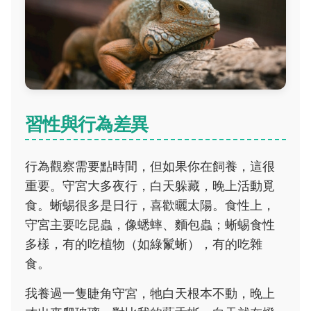
習性與行為差異
行為觀察需要點時間，但如果你在飼養，這很
重要。守宮大多夜行，白天躲藏，晚上活動覓
食。蜥蜴很多是日行，喜歡曬太陽。食性上，
守宮主要吃昆蟲，像蟋蟀、麵包蟲；蜥蜴食性
多樣，有的吃植物（如綠鬣蜥），有的吃雜
食。
我養過一隻睫角守宮，牠白天根本不動，晚上