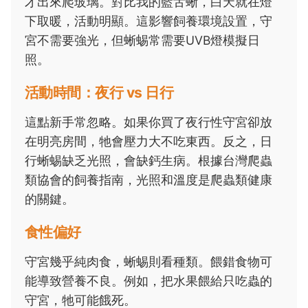
才出來爬玻璃。對比我的藍舌蜥，白天就在燈
下取暖，活動明顯。這影響飼養環境設置，守
宮不需要強光，但蜥蜴常需要UVB燈模擬日
照。
活動時間：夜行 vs 日行
這點新手常忽略。如果你買了夜行性守宮卻放
在明亮房間，牠會壓力大不吃東西。反之，日
行蜥蜴缺乏光照，會缺鈣生病。根據台灣爬蟲
類協會的飼養指南，光照和溫度是爬蟲類健康
的關鍵。
食性偏好
守宮幾乎純肉食，蜥蜴則看種類。餵錯食物可
能導致營養不良。例如，把水果餵給只吃蟲的
守宮，牠可能餓死。