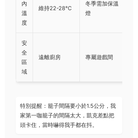
內
冬季需加保溫
維持22-28°C
溫
燈
度
安
全
遠離廚房
專屬遊戲間
區
域
特別提醒：籠子間隔要小於1.5公分，我
家第一咖籠子的間隔太大，凱克差點把
頭卡住，當時嚇得我手都在抖。