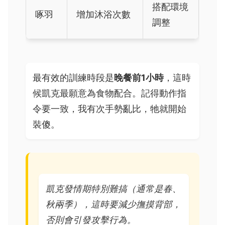
搭配環境
啄羽
增加沐浴次數
調整
最有效的訓練時段是
晚餐前1小時
，這時
候凱克最願意為食物配合。記得動作指
令要一致，我有次手勢亂比，牠就開始
裝傻。
凱克發情期特別難搞（通常是春、
秋兩季），這時要減少撫摸背部，
否則會引發攻擊行為。