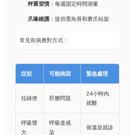
秤重習慣
：每週固定時間測量
爪喙維護
：提供墨魚骨和磨爪站架
常見疾病應對方式：
症狀
可能病因
緊急處理
24小時內
拉綠便
肝膽問題
就醫
呼吸聲
呼吸道感
保溫並就診
大
染