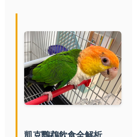
凱克鸚鵡飲食全解析