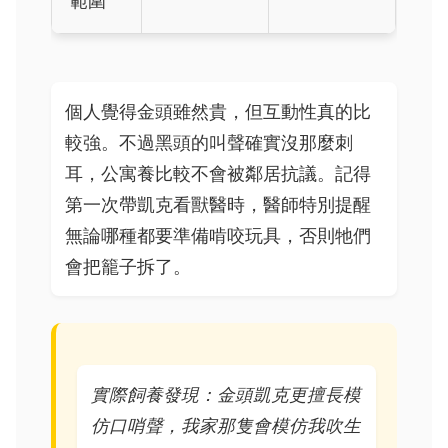
範圍
個人覺得金頭雖然貴，但互動性真的比
較強。不過黑頭的叫聲確實沒那麼刺
耳，公寓養比較不會被鄰居抗議。記得
第一次帶凱克看獸醫時，醫師特別提醒
無論哪種都要準備啃咬玩具，否則牠們
會把籠子拆了。
實際飼養發現：金頭凱克更擅長模
仿口哨聲，我家那隻會模仿我吹生