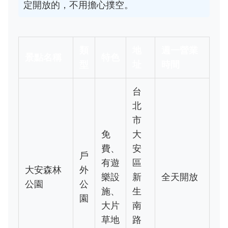
定開放的，不用擔心撲空。
類
地
週一營業
景點名稱
特色
型
址
時間
台
北
市
免
大
費、
安
戶
有遊
區
大安森林
外
樂設
新
全天開放
公園
公
施、
生
園
大片
南
草地
路