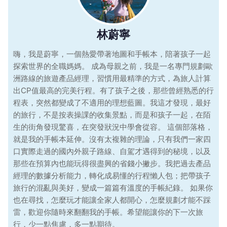
林蔚寧
嗨，我是蔚寧，一個熱愛帶著地圖和手帳本，陪著孩子一起
探索世界的全職媽媽。 成為母親之前，我是一名專門規劃歐
洲路線的旅遊產品經理，習慣用最精準的方式，為旅人計算
出CP值最高的完美行程。有了孩子之後，那些曾經熟悉的行
程表，突然都變成了不適用的理想藍圖。我這才發現，最好
的旅行，不是按表操課的收集景點，而是和孩子一起，在陌
生的街角發現驚喜，在突發狀況中學會從容。 這個部落格，
就是我的手帳本延伸。沒有太複雜的理論，只有我們一家四
口實際走過的國內外親子路線、自駕才遇得到的秘境，以及
那些在預算內也能玩得很盡興的省錢小撇步。我把過去產品
經理的數據分析能力，轉化成易懂的行程懶人包；把帶孩子
旅行的混亂與美好，變成一篇篇有溫度的手帳紀錄。 如果你
也在尋找，怎麼玩才能讓全家人都開心，怎麼規劃才能不踩
雷，歡迎你隨時來翻翻我的手帳。希望能讓你的下一次旅
行，少一點焦慮，多一點期待。