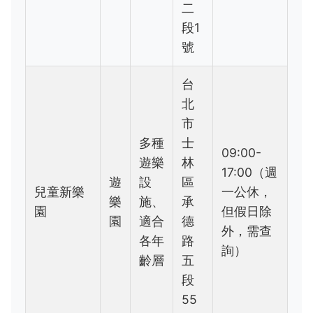
二
段1
號
台
北
市
多種
士
09:00-
遊樂
林
17:00（週
遊
設
區
兒童新樂
一公休，
樂
施、
承
園
但假日除
園
適合
德
外，需查
各年
路
詢）
齡層
五
段
55