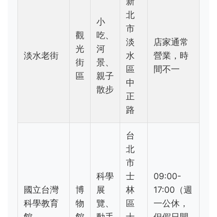
新
北
小
市
觀
吃、
淡
店家通常
光
河
淡水老街
水
營業，時
街
景、
區
間不一
區
親子
中
散步
正
路
台
北
市
科學
士
09:00-
國立台灣
博
展
林
17:00（週
科學教育
物
覽、
區
一公休，
館
館
動手
士
但假日開