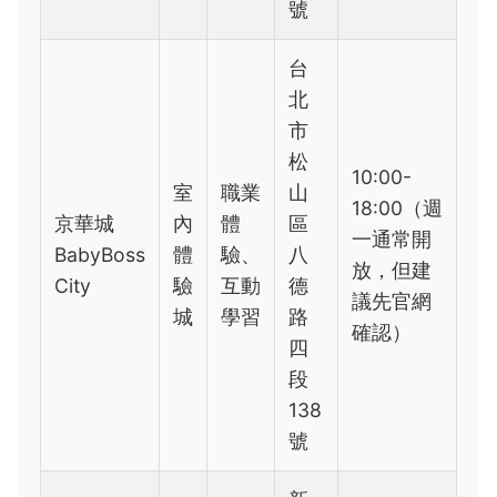
號
台
北
市
松
10:00-
室
職業
山
18:00（週
京華城
內
體
區
一通常開
BabyBoss
體
驗、
八
放，但建
City
驗
互動
德
議先官網
城
學習
路
確認）
四
段
138
號