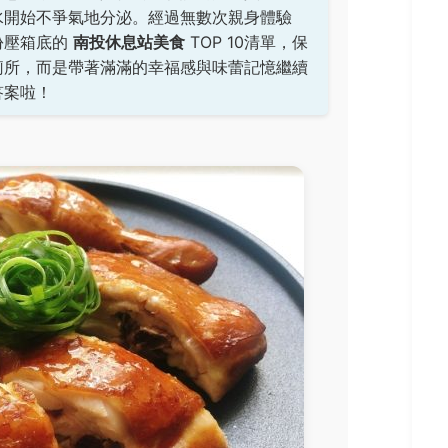
水開始不爭氣地分泌。經過無數次親身體驗
份壓箱底的
南投休息站美食
TOP 10清單，保
廁所，而是帶著滿滿的幸福感與味蕾記憶繼續
答案啦！