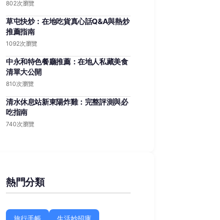
802次瀏覽
草屯快炒：在地吃貨真心話Q&A與熱炒
推薦指南
1092次瀏覽
中永和特色餐廳推薦：在地人私藏美食
清單大公開
810次瀏覽
清水休息站新東陽炸雞：完整評測與必
吃指南
740次瀏覽
熱門分類
旅行手帳
生活妙招庫