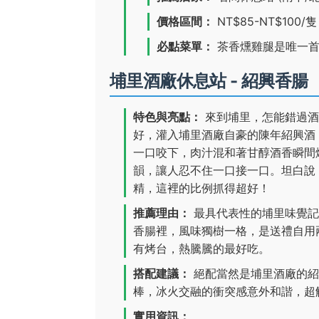
價格區間：
NT$85-NT$100
必點菜單：
茶香燻雞腿是唯一首
埔里酒廠休息站 - 紹興香腸
特色與亮點：
來到埔里，怎能錯過酒
好，灌入埔里酒廠自豪的陳年紹興酒
一口咬下，肉汁混和著甘醇酒香瞬間
韻，讓人忍不住一口接一口。坦白說
精，這裡的比例抓得超好！
推薦理由：
最具代表性的埔里味覺記
香腸裡，風味獨樹一格，是送禮自用
有烤台，熱騰騰的最好吃。
搭配建議：
絕配當然是埔里酒廠的紹
棒，冰火交融的衝突感意外和諧，超
實用資訊：