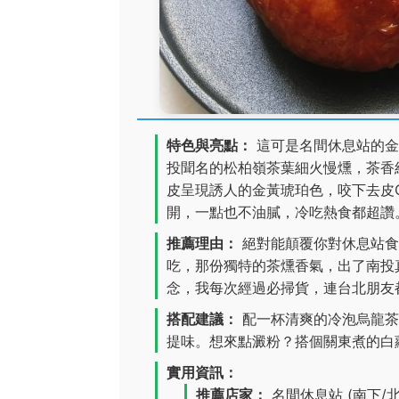
特色與亮點：
這可是名間休息站的金
投聞名的松柏嶺茶葉細火慢燻，茶香
皮呈現誘人的金黃琥珀色，咬下去皮
開，一點也不油膩，冷吃熱食都超讚
推薦理由：
絕對能顛覆你對休息站食
吃，那份獨特的茶燻香氣，出了南投
念，我每次經過必掃貨，連台北朋友
搭配建議：
配一杯清爽的冷泡烏龍茶
提味。想來點澱粉？搭個關東煮的白
實用資訊：
推薦店家：
名間休息站 (南下/