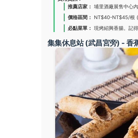
推薦店家：
埔里酒廠展售中心內
價格區間：
NT$40-NT$45
必點菜單：
現烤紹興香腸。記得
集集休息站 (武昌宮旁) - 