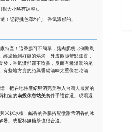
/隻 (視大小略有調整)。
選！記得挑色澤均勻、香氣濃郁的。
廠特產！這香腸可不簡單，豬肉肥瘦比例剛剛
，經過恰到好處的烘烤，外皮微脆帶點焦香，
爆發，香氣濃郁卻不嗆鼻，反而有種溫潤的尾
，有些地方賣的紹興香腸酒味太重像在吃酒
憶！把在地特產紹興酒完美融入台灣人最愛的
兩相宜的
南投休息站美食
伴手禮首選。現場還
興米糕冰棒！鹹香的香腸搭配微甜帶酒香的冰
解暑。或配杯無糖茶也很合適。