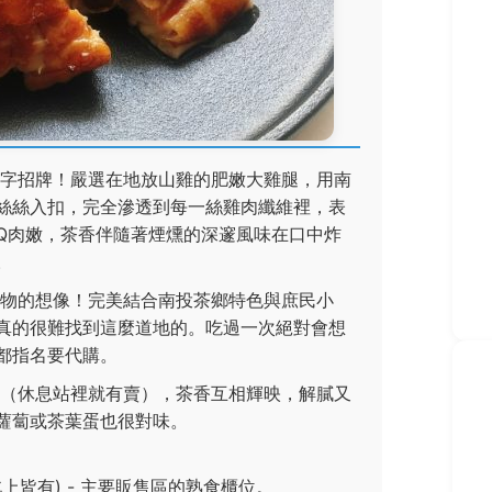
字招牌！嚴選在地放山雞的肥嫩大雞腿，用南
絲絲入扣，完全滲透到每一絲雞肉纖維裡，表
Q肉嫩，茶香伴隨著煙燻的深邃風味在口中炸
。
物的想像！完美結合南投茶鄉特色與庶民小
真的很難找到這麼道地的。吃過一次絕對會想
都指名要代購。
（休息站裡就有賣），茶香互相輝映，解膩又
蘿蔔或茶葉蛋也很對味。
北上皆有) - 主要販售區的熟食櫃位。