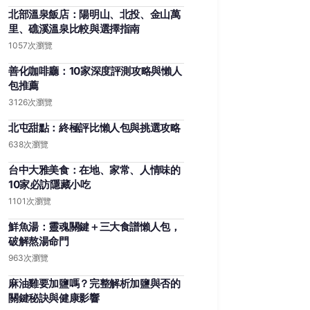
北部溫泉飯店：陽明山、北投、金山萬
里、礁溪溫泉比較與選擇指南
1057次瀏覽
善化咖啡廳：10家深度評測攻略與懶人
包推薦
3126次瀏覽
北屯甜點：終極評比懶人包與挑選攻略
638次瀏覽
台中大雅美食：在地、家常、人情味的
10家必訪隱藏小吃
1101次瀏覽
鮮魚湯：靈魂關鍵＋三大食譜懶人包，
破解熬湯命門
963次瀏覽
麻油雞要加鹽嗎？完整解析加鹽與否的
關鍵秘訣與健康影響