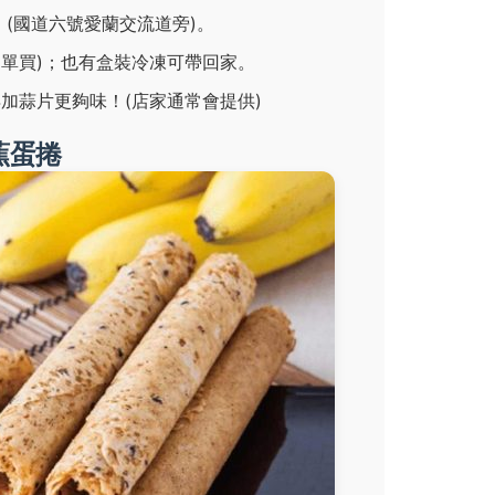
 (國道六號愛蘭交流道旁)。
/根 (單買)；也有盒裝冷凍可帶回家。
加蒜片更夠味！(店家通常會提供)
香蕉蛋捲