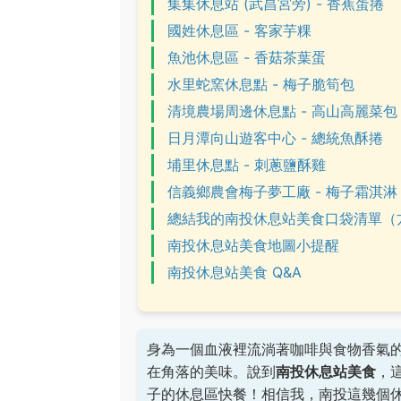
集集休息站 (武昌宮旁) - 香蕉蛋捲
國姓休息區 - 客家芋粿
魚池休息區 - 香菇茶葉蛋
水里蛇窯休息點 - 梅子脆筍包
清境農場周邊休息點 - 高山高麗菜包
日月潭向山遊客中心 - 總統魚酥捲
埔里休息點 - 刺蔥鹽酥雞
信義鄉農會梅子夢工廠 - 梅子霜淇淋
總結我的南投休息站美食口袋清單（
南投休息站美食地圖小提醒
南投休息站美食 Q&A
身為一個血液裡流淌著咖啡與食物香氣
在角落的美味。說到
南投休息站美食
，
子的休息區快餐！相信我，南投這幾個