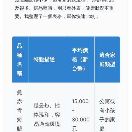
差很多。選品種時，別只看外表，健康狀況更重
要。我整理了一個表格，幫你快速比較：
品
平均價
種
適合家
特點描述
格（新
名
庭類型
台幣）
稱
曼
赤
15,000
公寓或
腿最短、性
肯
-
有小孩
格溫和，容
短
30,000
子的家
易適應環境
腿
元
庭