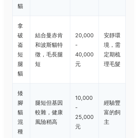
貓
拿
破
結合曼赤肯
20,000
安靜環
崙
和波斯貓特
-
境，需
短
徵，毛長腿
40,000
定期梳
腿
短
元
理毛髮
貓
矮
10,000
腳
腿短但基因
經驗豐
-
貓
較雜，健康
富的飼
25,000
混
風險稍高
主
元
種