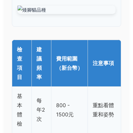
檢
建
查
議
費用範圍
注意事項
項
頻
（新台幣）
目
率
基
每
本
800 -
重點看體
年2
體
1500元
重和姿勢
次
檢