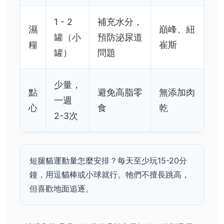
1 - 2
補充水分，
濕
巔峰、紐
罐（小
預防泌尿道
糧
崔斯
罐）
問題
少量，
點
避免高脂零
無添加肉
一週
心
食
乾
2-3次
短腿貓運動量怎麼安排？每天至少玩15-20分
鐘，用逗貓棒或小球就行。牠們不擅長跳高，
但喜歡地面追逐。