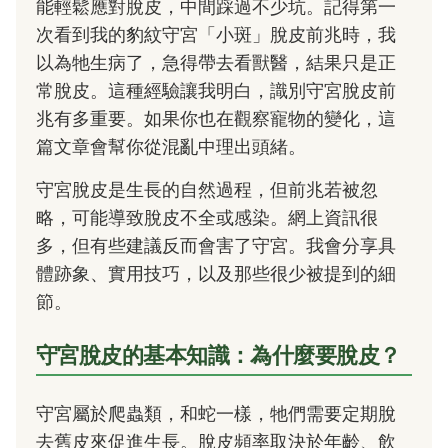
能輕鬆應對脫皮，中間踩過不少坑。記得第一
次看到我的豹紋守宮「小斑」脫皮前兆時，我
以為牠生病了，急得帶去看獸醫，結果只是正
常脫皮。這種經驗讓我明白，識別守宮脫皮前
兆有多重要。如果你也在觀察寵物的變化，這
篇文章會幫你從混亂中理出頭緒。
守宮脫皮是生長的自然過程，但前兆若被忽
略，可能導致脫皮不全或感染。網上資訊很
多，但有些建議反而會害了守宮。我會分享具
體跡象、實用技巧，以及那些很少被提到的細
節。
守宮脫皮的基本知識：為什麼要脫皮？
守宮屬於爬蟲類，和蛇一樣，牠們需要定期脫
去舊皮來促進生長。脫皮頻率取決於年齡、飲