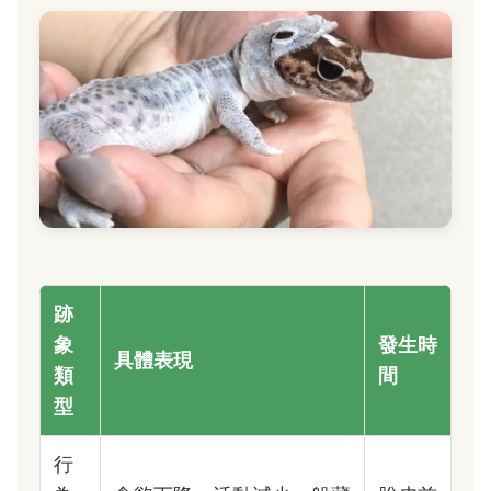
跡
象
發生時
具體表現
類
間
型
行