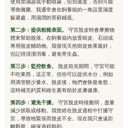
使用加濕器或手動噴霧，但別過度，否則可能
導致黴菌。我通常會在飼養箱的一角設置濕度
躲避處，用濕潤的苔蘚鋪底。
第二步：提供粗糙表面。
守宮脫皮時會摩擦物
體來幫助脫落。在飼養箱內放置樹皮、石頭或
專用脫皮輔助物。我發現天然樹皮效果最好，
但記得清潔消毒，避免寄生蟲。
第三步：監控飲食。
脫皮前兆期間，守宮可能
不吃東西，這正常。但你可以提供水分，例如
用滴管餵少量水。脫皮後，牠們會恢復食慾，
這時補充鈣質和維生素有助於皮膚健康。
第四步：避免干擾。
守宮脫皮時很脆弱，盡量
減少抓取或移動。我曾經在脫皮過程中打擾守
宮，導致牠緊張而脫皮不全。現在我只會遠距
離觀察，確保過程順利。