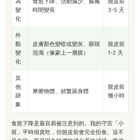
為
食慾下降、活動減少、躲藏
脫皮前
變
時間變長
3-5 天
化
外
觀
皮膚顏色變暗或變灰、眼睛
脫皮前
變
混濁（像蒙上一層膜）
1-2 天
化
其
他
脫皮前
摩擦物體、頻繁舔身體
跡
幾小時
象
食慾下降是最容易被注意到的。我的守宮「小
斑」平時很貪吃，但脫皮前會完全拒食。這不