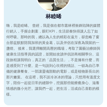
林睦晞
嗨，我是睦晞。 曾經，我是個在都市叢林裡衝鋒陷陣的媒體
行銷人，手握企劃案，眼盯KPI，生活節奏快得讓人忘了如
何呼吸。那時的我，總以為人生的精彩在遠方，卻忽略了窗
台那盆默默陪我加班的黃金葛，以及伴侶在深夜為我留的一
盞燈。 後來，我選擇離開高壓的職場，考取了園藝治療師與
健康生活指導員的認證，並開始攻讀伴侶諮商相關學分。這
段旅程讓我明白，真正的「品質生活」，不是擁有什麼，而
是感受到了什麼。是一句說到心坎裡的情話、一頓為自己準
備的健康餐食、一部讓靈魂顫動的電影，或是植物新長出的
那片嫩葉。 在這裡，我不談冷冰冰的理論，只想用有溫度文
字，陪你一起從日常的縫隙中，挖掘那些能療癒身心、滋養
情感的微小光芒。讓我們一起，把生活，活成自己喜歡的模
樣。