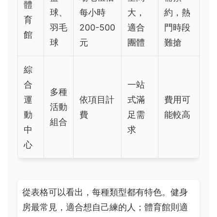
體
球、
每小時
大，
約，熱
育
羽毛
200-500
適合
門時段
館
球
元
團體
難搶
綜
合
一站
多種
運
依項目計
式滿
費用可
活動
動
費
足需
能較高
組合
中
求
心
從表格可以看出，每種類型都有特色。健身
房最常見，適合想自己練的人；體育館則適