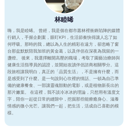
林睦晞
嗨，我是睦晞。 曾經，我是個在都市叢林裡衝鋒陷陣的媒體
行銷人，手握企劃案，眼盯KPI，生活節奏快得讓人忘了如
何呼吸。那時的我，總以為人生的精彩在遠方，卻忽略了窗
台那盆默默陪我加班的黃金葛，以及伴侶在深夜為我留的一
盞燈。 後來，我選擇離開高壓的職場，考取了園藝治療師與
健康生活指導員的認證，並開始攻讀伴侶諮商相關學分。這
段旅程讓我明白，真正的「品質生活」，不是擁有什麼，而
是感受到了什麼。是一句說到心坎裡的情話、一頓為自己準
備的健康餐食、一部讓靈魂顫動的電影，或是植物新長出的
那片嫩葉。 在這裡，我不談冷冰冰的理論，只想用有溫度文
字，陪你一起從日常的縫隙中，挖掘那些能療癒身心、滋養
情感的微小光芒。讓我們一起，把生活，活成自己喜歡的模
樣。