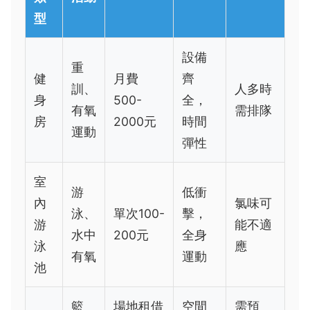
型
設備
重
健
月費
齊
訓、
人多時
身
500-
全，
有氧
需排隊
房
2000元
時間
運動
彈性
室
游
低衝
內
氯味可
泳、
單次100-
擊，
游
能不適
水中
200元
全身
泳
應
有氧
運動
池
籃
場地租借
空間
需預