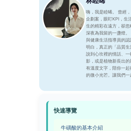
林睦晞
嗨，我是睦晞。 曾經
企劃案，眼盯KPI，
生的精彩在遠方，卻忽
深夜為我留的一盞燈。
與健康生活指導員的認
明白，真正的「品質生
說到心坎裡的情話、一
影，或是植物新長出的
有溫度文字，陪你一起
的微小光芒。讓我們一
快速導覽
牛磺酸的基本介紹