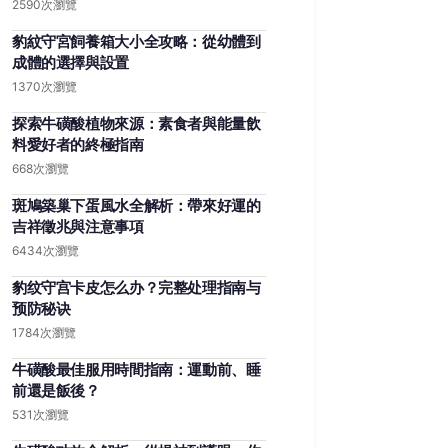
2590次瀏覽
豹紋守宮飼養箱大小全攻略：從幼體到
成體的選擇與設置
1370次瀏覽
探索牛磺酸植物來源：素食者與能量飲
料愛好者的終極指南
668次瀏覽
斑鳩築巢下蛋風水全解析：帶來好運的
吉祥徵兆與注意事項
6434次瀏覽
豹纹守宫卡皮怎么办？完整处理指南与
预防秘诀
1784次瀏覽
牛磺酸最佳服用時間指南：運動前、睡
前還是飯後？
531次瀏覽