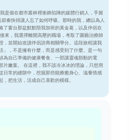
，我是個在都市叢林裡衝鋒陷陣的媒體行銷人，手握
生活節奏快得讓人忘了如何呼吸。那時的我，總以為人
略了窗台那盆默默陪我加班的黃金葛，以及伴侶在
 後來，我選擇離開高壓的職場，考取了園藝治療師
證，並開始攻讀伴侶諮商相關學分。這段旅程讓我
活」，不是擁有什麼，而是感受到了什麼。是一句
頓為自己準備的健康餐食、一部讓靈魂顫動的電
那片嫩葉。 在這裡，我不談冷冰冰的理論，只想用
從日常的縫隙中，挖掘那些能療癒身心、滋養情感
起，把生活，活成自己喜歡的模樣。