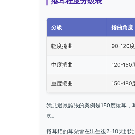
捲耳程度分級表
分級
捲曲角度
輕度捲曲
90-120度
中度捲曲
120-150
重度捲曲
150-180
我見過最誇張的案例是180度捲耳
次。
捲耳貓的耳朵會在出生後2-10天