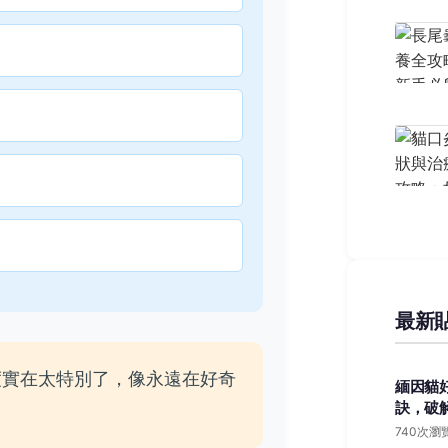
最新
度實在太特別了，像永遠在好奇
緬因貓
訣，破
。
740次瀏