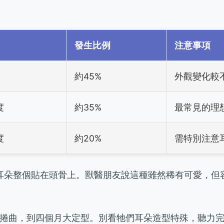
發生比例
注意事項
約45%
外觀變化較
度
約35%
最常見的理
度
約20%
需特別注意
，耳朵整個貼在頭骨上。獸醫朋友說這種雖然稀有可愛，但
開始捲曲，到四個月大定型。別看牠們耳朵造型特殊，聽力