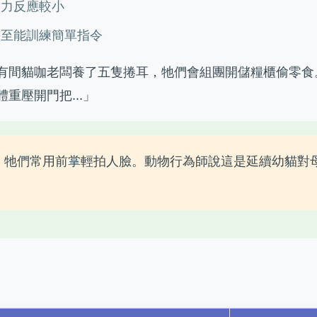
壓力反應較小
甚至能訓練簡單指令
有間貓咖老闆養了五隻捲耳，牠們會組團開儲糧櫃偷零食
重壓開門把...」
：牠們常用前掌輕拍人臉。動物行為師說這是延續幼貓對