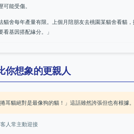
壓可能受傷。
法貓舍每年產量有限。上個月陪朋友去桃園某貓舍看貓，
要看基因搭配緣分。」
比你想象的更親人
「捲耳貓絕對是最像狗的貓！」這話雖然誇張但也有根據
來客人常主動迎接