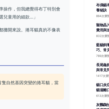
布偶貓
準操作，但我總覺得布丁特別會
養秘訣
童用的細款...」
884次瀏
寵物晶
都攤開來說。捲耳貓真的不像表
費用與
832次瀏
藍貓飼
巧、常
789次瀏
長尾龜
與常見
1417次
首隻自然基因突變的捲耳貓，當
貓口炎
貓遠離
。
613次瀏
灰鸚鵡