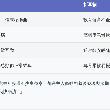
折耳貓
常，僅末端捲曲
軟骨發育不全
疾病
高機率患骨軟
喜歡互動
通常較安靜慵
觸感類似正常貓耳
耳骨柔軟易變
處去年接獲不少棄養案，都是主人衝動飼養後發現與預期
快崩潰...」