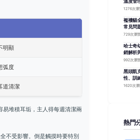
溫度管
1276次
襤褸貓
常見問
729次瀏
哈士奇
不明顯
銷解析
992次瀏
想弧度
黑頭凱
性、訓
耳道清潔
1620次
容易堆積耳垢，主人得每週清潔兩
熱門
完全不受影響。倒是觸摸時要特別