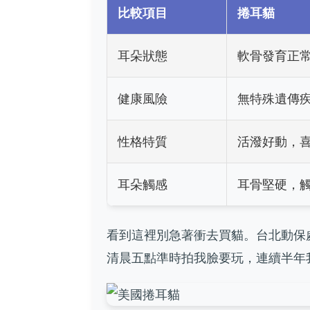
比較項目
捲耳貓
耳朵狀態
軟骨發育正
健康風險
無特殊遺傳
性格特質
活潑好動，
耳朵觸感
耳骨堅硬，
看到這裡別急著衝去買貓。台北動保
清晨五點準時拍我臉要玩，連續半年我