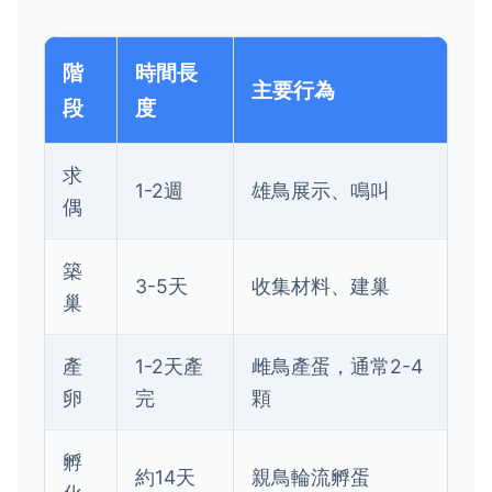
階
時間長
主要行為
段
度
求
1-2週
雄鳥展示、鳴叫
偶
築
3-5天
收集材料、建巢
巢
產
1-2天產
雌鳥產蛋，通常2-4
卵
完
顆
孵
約14天
親鳥輪流孵蛋