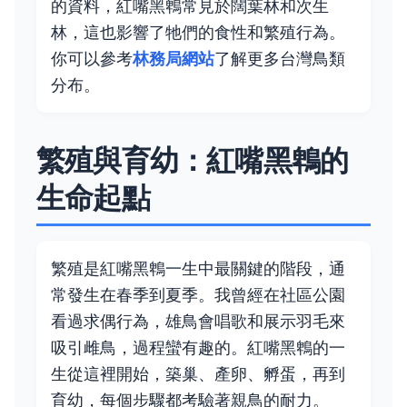
的資料，紅嘴黑鵯常見於闊葉林和次生
林，這也影響了牠們的食性和繁殖行為。
你可以參考
林務局網站
了解更多台灣鳥類
分布。
繁殖與育幼：紅嘴黑鵯的
生命起點
繁殖是紅嘴黑鵯一生中最關鍵的階段，通
常發生在春季到夏季。我曾經在社區公園
看過求偶行為，雄鳥會唱歌和展示羽毛來
吸引雌鳥，過程蠻有趣的。紅嘴黑鵯的一
生從這裡開始，築巢、產卵、孵蛋，再到
育幼，每個步驟都考驗著親鳥的耐力。