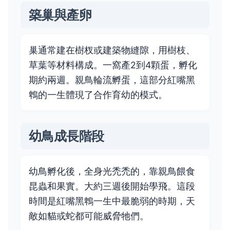
築巢與產卵
巢通常建在樹杈或建築物縫隙，用樹枝、
草葉等材料構成。一窩產2到4顆蛋，孵化
期約兩週。親鳥輪流孵蛋，這部分紅嘴黑
鵯的一生體現了合作育幼的模式。
幼鳥成長階段
幼鳥孵化後，全身光禿禿的，靠親鳥餵食
昆蟲和果實。大約三週後開始學飛。這段
時間是紅嘴黑鵯一生中最脆弱的時期，天
敵如貓或蛇都可能威脅牠們。