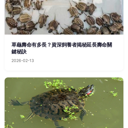
草龜壽命有多長？資深飼養者揭秘延長壽命關
鍵秘訣
2026-02-13