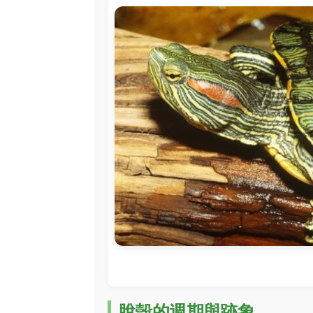
脫殼的週期與跡象