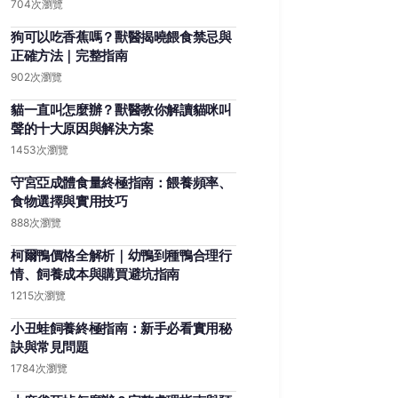
704次瀏覽
狗可以吃香蕉嗎？獸醫揭曉餵食禁忌與
正確方法｜完整指南
902次瀏覽
貓一直叫怎麼辦？獸醫教你解讀貓咪叫
聲的十大原因與解決方案
1453次瀏覽
守宮亞成體食量終極指南：餵養頻率、
食物選擇與實用技巧
888次瀏覽
柯爾鴨價格全解析｜幼鴨到種鴨合理行
情、飼養成本與購買避坑指南
1215次瀏覽
小丑蛙飼養終極指南：新手必看實用秘
訣與常見問題
1784次瀏覽