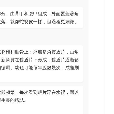
部分，由背甲和腹甲組成，外面覆蓋著角
脫落，就像蛇蛻皮一樣，但過程更細微。
在脊椎和肋骨上；外層是角質盾片，由角
，新角質在舊盾片下形成，舊盾片逐漸鬆
的循環。幼龜可能每年脫殼幾次，成龜則
脫殼頻繁，每次看到殼片浮在水裡，還以
康生長的標誌。