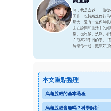
高宜靜
嗨，我是宜靜，一位從
工作，也持續進修行為
斯犬，還有一隻偶然收
去在診間和生活中的經
樂。從吃飯、洗澡、看
在觀察和學習的事。 
能陪你一起，照顧好那
本文重點整理
烏龜脫殼的基本過程
烏龜脫殼會痛嗎？科學解析