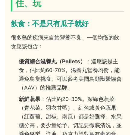
住、玩
飲食：不是只有瓜子就好
很多鳥的疾病來自於營養不良。一個均衡的飲
食應該包含：
優質綜合滋養丸（Pellets）
：這應該是主
食，佔比約60-70%。滋養丸營養均衡，能
避免鳥隻挑食。可以參考美國鳥類獸醫協會
（AAV）的推薦品牌。
新鮮蔬果
：佔比約20-30%。深綠色蔬菜
（青花菜、羽衣甘藍）、紅色或黃色蔬果
（紅蘿蔔、甜椒、南瓜）都是好選擇。水果
糖分高，要少量給予。切記要徹底清洗，並
避免酪梨、洋蔥、巧克力等對鳥有毒的食