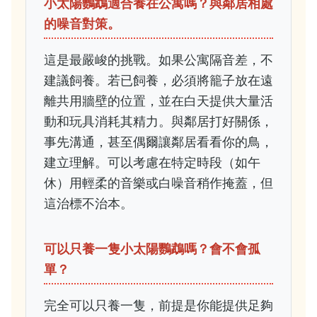
小太陽鸚鵡適合養在公寓嗎？與鄰居相處
的噪音對策。
這是最嚴峻的挑戰。如果公寓隔音差，不
建議飼養。若已飼養，必須將籠子放在遠
離共用牆壁的位置，並在白天提供大量活
動和玩具消耗其精力。與鄰居打好關係，
事先溝通，甚至偶爾讓鄰居看看你的鳥，
建立理解。可以考慮在特定時段（如午
休）用輕柔的音樂或白噪音稍作掩蓋，但
這治標不治本。
可以只養一隻小太陽鸚鵡嗎？會不會孤
單？
完全可以只養一隻，前提是你能提供足夠