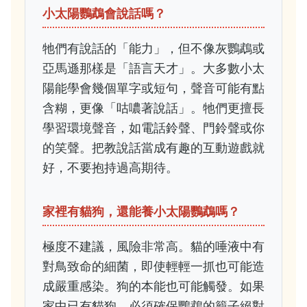
小太陽鸚鵡會說話嗎？
牠們有說話的「能力」，但不像灰鸚鵡或
亞馬遜那樣是「語言天才」。大多數小太
陽能學會幾個單字或短句，聲音可能有點
含糊，更像「咕噥著說話」。牠們更擅長
學習環境聲音，如電話鈴聲、門鈴聲或你
的笑聲。把教說話當成有趣的互動遊戲就
好，不要抱持過高期待。
家裡有貓狗，還能養小太陽鸚鵡嗎？
極度不建議，風險非常高。貓的唾液中有
對鳥致命的細菌，即使輕輕一抓也可能造
成嚴重感染。狗的本能也可能觸發。如果
家中已有貓狗，必須確保鸚鵡的籠子絕對