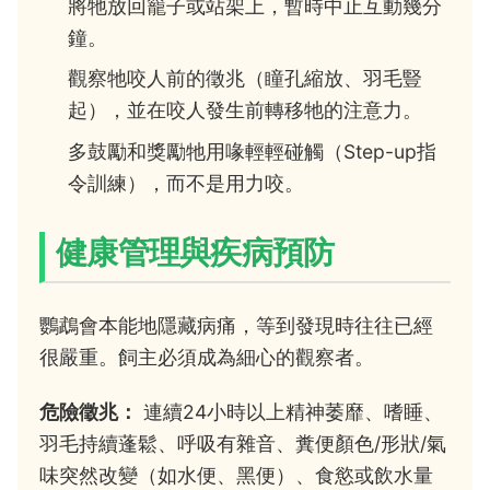
將牠放回籠子或站架上，暫時中止互動幾分
鐘。
觀察牠咬人前的徵兆（瞳孔縮放、羽毛豎
起），並在咬人發生前轉移牠的注意力。
多鼓勵和獎勵牠用喙輕輕碰觸（Step-up指
令訓練），而不是用力咬。
健康管理與疾病預防
鸚鵡會本能地隱藏病痛，等到發現時往往已經
很嚴重。飼主必須成為細心的觀察者。
危險徵兆：
連續24小時以上精神萎靡、嗜睡、
羽毛持續蓬鬆、呼吸有雜音、糞便顏色/形狀/氣
味突然改變（如水便、黑便）、食慾或飲水量