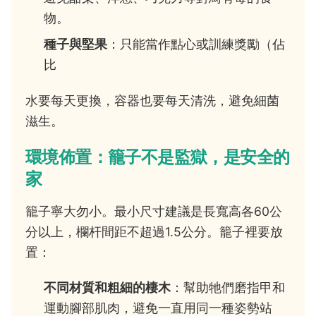
物。
種子與堅果
：只能當作點心或訓練獎勵（佔
比
水要每天更換，容器也要每天清洗，避免細菌
滋生。
環境佈置：籠子不是監獄，是安全的
家
籠子寧大勿小。最小尺寸建議是長寬高各60公
分以上，欄杆間距不超過1.5公分。籠子裡要放
置：
不同材質和粗細的棲木
：幫助牠們磨指甲和
運動腳部肌肉，避免一直用同一種姿勢站