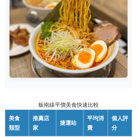
板南線平價美食快速比較
美食
推薦店
平均消
個人評
捷運站
類型
家
費
分