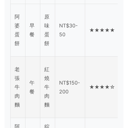
阿
原
婆
早
味
NT$30-
★★★★★
蛋
餐
蛋
50
餅
餅
老
紅
張
燒
午
NT$150-
牛
牛
★★★★☆
餐
200
肉
肉
麵
麵
阿
綜