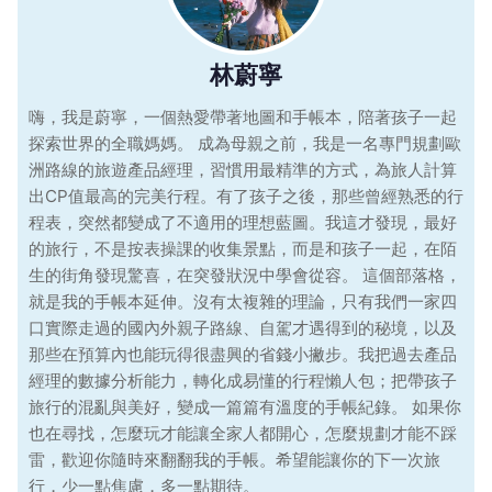
林蔚寧
嗨，我是蔚寧，一個熱愛帶著地圖和手帳本，陪著孩子一起
探索世界的全職媽媽。 成為母親之前，我是一名專門規劃歐
洲路線的旅遊產品經理，習慣用最精準的方式，為旅人計算
出CP值最高的完美行程。有了孩子之後，那些曾經熟悉的行
程表，突然都變成了不適用的理想藍圖。我這才發現，最好
的旅行，不是按表操課的收集景點，而是和孩子一起，在陌
生的街角發現驚喜，在突發狀況中學會從容。 這個部落格，
就是我的手帳本延伸。沒有太複雜的理論，只有我們一家四
口實際走過的國內外親子路線、自駕才遇得到的秘境，以及
那些在預算內也能玩得很盡興的省錢小撇步。我把過去產品
經理的數據分析能力，轉化成易懂的行程懶人包；把帶孩子
旅行的混亂與美好，變成一篇篇有溫度的手帳紀錄。 如果你
也在尋找，怎麼玩才能讓全家人都開心，怎麼規劃才能不踩
雷，歡迎你隨時來翻翻我的手帳。希望能讓你的下一次旅
行，少一點焦慮，多一點期待。