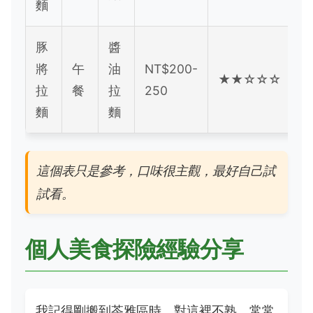
麵
豚
醬
將
午
油
NT$200-
★★☆☆☆
拉
餐
拉
250
麵
麵
這個表只是參考，口味很主觀，最好自己試
試看。
個人美食探險經驗分享
我記得剛搬到苓雅區時，對這裡不熟，常常