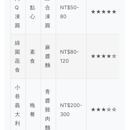
Q
點
合
NT$50-
★★★★★
凍
心
凍
80
圓
圓
綠
麻
園
素
NT$80-
醬
★★★★☆
蔬
食
120
麵
食
小
青
巷
醬
義
晚
NT$200-
雞
★★★☆☆
大
餐
300
肉
利
麵