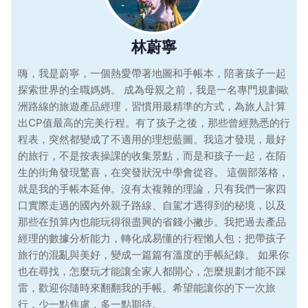
林蔚寧
嗨，我是蔚寧，一個熱愛帶著地圖和手帳本，陪著孩子一起
探索世界的全職媽媽。 成為母親之前，我是一名專門規劃歐
洲路線的旅遊產品經理，習慣用最精準的方式，為旅人計算
出CP值最高的完美行程。有了孩子之後，那些曾經熟悉的行
程表，突然都變成了不適用的理想藍圖。我這才發現，最好
的旅行，不是按表操課的收集景點，而是和孩子一起，在陌
生的街角發現驚喜，在突發狀況中學會從容。 這個部落格，
就是我的手帳本延伸。沒有太複雜的理論，只有我們一家四
口實際走過的國內外親子路線、自駕才遇得到的秘境，以及
那些在預算內也能玩得很盡興的省錢小撇步。我把過去產品
經理的數據分析能力，轉化成易懂的行程懶人包；把帶孩子
旅行的混亂與美好，變成一篇篇有溫度的手帳紀錄。 如果你
也在尋找，怎麼玩才能讓全家人都開心，怎麼規劃才能不踩
雷，歡迎你隨時來翻翻我的手帳。希望能讓你的下一次旅
行，少一點焦慮，多一點期待。