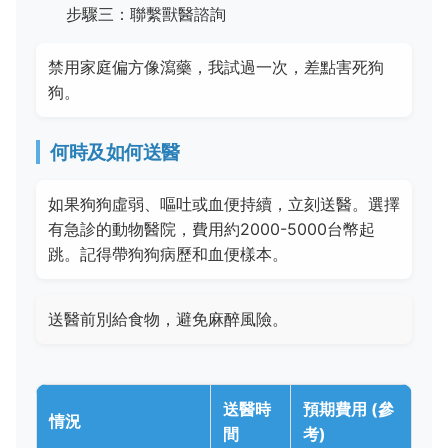
步驟三：聯繫獸醫諮詢
禁用家庭偏方像瀉藥，我試過一次，差點害死狗
狗。
何時及如何送醫
如果狗狗虛弱、嘔吐或血便持續，立刻送醫。選擇
有急診的動物醫院，費用約2000-5000台幣起
跳。記得帶狗狗病歷和血便樣本。
送醫前別給食物，避免麻醉風險。
送醫時
預期費用 (參
情況
間
考)