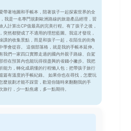
愛帶著地圖和手帳本，陪著孩子一起探索世界的全
前，我是一名專門規劃歐洲路線的旅遊產品經理，習
旅人計算出CP值最高的完美行程。有了孩子之後，
，突然都變成了不適用的理想藍圖。我這才發現，
操課的收集景點，而是和孩子一起，在陌生的街角
中學會從容。 這個部落格，就是我的手帳本延伸。
有我們一家四口實際走過的國內外親子路線、自駕
那些在預算內也能玩得很盡興的省錢小撇步。我把
析能力，轉化成易懂的行程懶人包；把帶孩子旅行
篇篇有溫度的手帳紀錄。 如果你也在尋找，怎麼玩
怎麼規劃才能不踩雷，歡迎你隨時來翻翻我的手
次旅行，少一點焦慮，多一點期待。