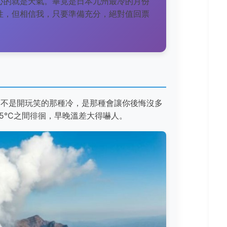
心的就是天氣。畢竟是日本九州最冷的月份
性，但相信我，只要準備充分，絕對值回票
。不是開玩笑的那種冷，是那種會讓你後悔沒多
到5°C之間徘徊，早晚溫差大得嚇人。