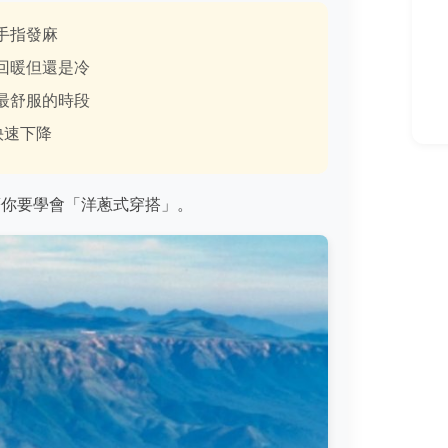
到手指發麻
稍微回暖但還是冷
中最舒服的時段
度快速下降
著你要學會「洋蔥式穿搭」。