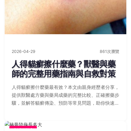
2026-04-29
861次瀏覽
人得貓癬擦什麼藥？獸醫與藥
師的完整用藥指南與自救對策
人得貓癬擦什麼藥最有效？本文由親身經歷者分享，
提供獸醫處方藥與藥局成藥的完整比較、正確擦藥步
驟，並解答貓癬傳染、預防等常見問題，助你快速康
復。
生活妙招庫