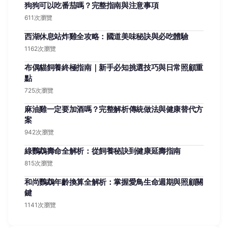
狗狗可以吃番茄嗎？完整指南與注意事項
611次瀏覽
西湖休息站炸雞全攻略：國道美味秘訣與必吃體驗
1162次瀏覽
布偶貓飼養終極指南｜新手必知挑選技巧與日常照顧重
點
725次瀏覽
麻油雞一定要加酒嗎？完整解析傳統做法與健康替代方
案
942次瀏覽
綠鸚鵡壽命全解析：從飼養秘訣到健康延壽指南
815次瀏覽
和尚鸚鵡年齡換算全解析：掌握愛鳥生命週期與照顧關
鍵
1141次瀏覽