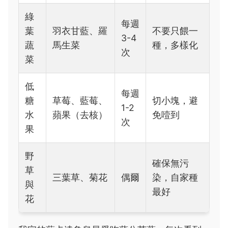
綠
每週
葉
羽衣甘藍、羅
不要只餵一
3-4
蔬
馬生菜
種，多樣化
次
菜
低
每週
糖
草莓、藍莓、
切小塊，避
1-2
水
蘋果（去核）
免噎到
次
果
野
確保無污
草
三葉草、菊花
偶爾
染，自家種
與
最好
花