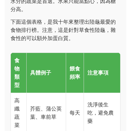
水分的蔬菜是首選。水果只能當點心，因為糖
分高。
下面這個表格，是我十年來整理出陸龜最愛的
食物排行榜。注意，這是針對草食性陸龜，雜
食性的可以額外加蛋白質。
食
物
餵食
具體例子
注意事項
類
頻率
型
高
洗淨後生
纖
芥藍、蒲公英
每天
吃，避免農
蔬
葉、車前草
藥
菜