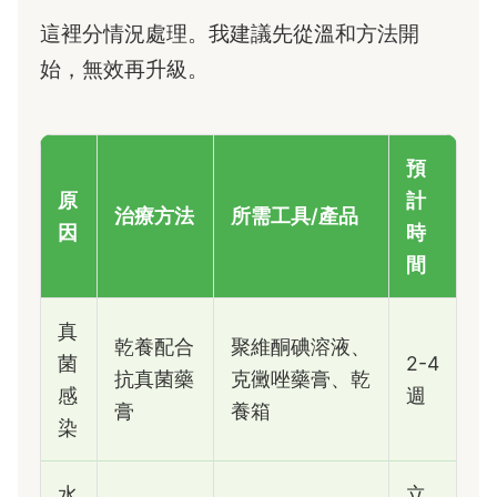
這裡分情況處理。我建議先從溫和方法開
始，無效再升級。
預
原
計
治療方法
所需工具/產品
因
時
間
真
乾養配合
聚維酮碘溶液、
菌
2-4
抗真菌藥
克黴唑藥膏、乾
感
週
膏
養箱
染
水
立