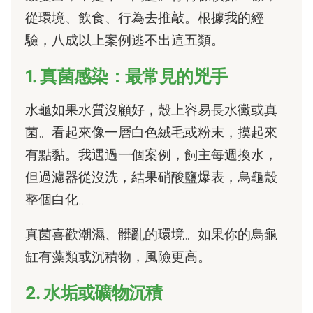
從環境、飲食、行為去推敲。根據我的經
驗，八成以上案例逃不出這五類。
1. 真菌感染：最常見的兇手
水龜如果水質沒顧好，殼上容易長水黴或真
菌。看起來像一層白色絨毛或粉末，摸起來
有點黏。我遇過一個案例，飼主每週換水，
但過濾器從沒洗，結果硝酸鹽爆表，烏龜殼
整個白化。
真菌喜歡潮濕、髒亂的環境。如果你的烏龜
缸有藻類或沉積物，風險更高。
2. 水垢或礦物沉積