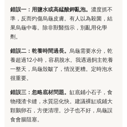
錯誤一：用鹽水或高錳酸鉀亂泡。
濃度抓不
準，反而灼傷烏龜皮膚。有人以為殺菌，結
果烏龜中毒。除非獸醫指示，別亂用化學
劑。
錯誤二：乾養時間過長。
烏龜需要水分，乾
養超過12小時，容易脫水。我遇過飼主乾養
一整天，烏龜殼皺了，情況更糟。定時泡水
很重要。
錯誤三：忽略底材問題。
缸底鋪小石子，食
物殘渣卡縫，水質惡化快。建議裸缸或鋪大
顆鵝卵石，方便清理。沙子也不好，烏龜誤
食會腸阻塞。