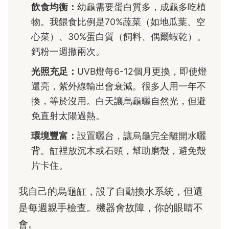
飲食均衡：
幼龜需要蛋白質多，成龜多吃植
物。我餵食比例是70%蔬菜（如地瓜葉、空
心菜）、30%蛋白質（飼料、偶爾蝦乾）。
鈣粉一週撒兩次。
光照充足：
UVB燈每6-12個月更換，即使燈
還亮，紫外線輸出會衰減。很多人用一年不
換，等於沒用。白天讓烏龜曬自然光，但避
免直射太陽過熱。
環境豐富：
設置曬台，讓烏龜完全離開水曬
背。缸裡放沉木或石頭，幫助磨殼，避免殼
片卡住。
我自己的烏龜缸，設了自動換水系統，但還
是每週親手檢查。機器會故障，你的眼睛不
會。