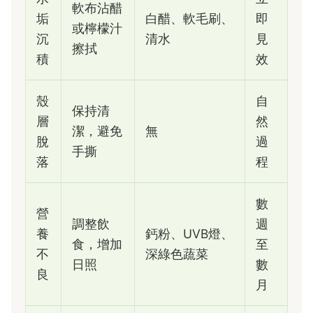
軟布沾醋
垢
白醋、軟毛刷、
即
或檸檬汁
沉
清水
見
擦拭
積
效
殼
自
保持清
層
然
潔，避免
無
脫
過
手撕
落
程
數
營
調整飲
週
養
鈣粉、UVB燈、
食，增加
至
不
深綠色蔬菜
日照
數
良
月