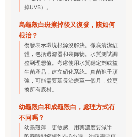
掉UVB）。
烏龜殼白斑擦掉後又復發，該如何
根治？
復發表示環境根源沒解決。徹底清潔缸
體，包括過濾器和裝飾物。水質測試調
整到理想值。考慮使用水質穩定劑或益
生菌產品，建立硝化系統。真菌孢子頑
強，可能需要延長治療至一個月，並更
換所有底材。
幼龜殼白和成龜殼白，處理方式有
不同嗎？
幼龜殼薄，更敏感。用藥濃度要減半，
乾養時間縮短到4-6小時。幼龜需要更