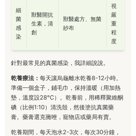
視
細
獸醫開抗
嚴
菌
獸醫處方、無菌
生素，清
重
感
紗布
創
程
染
度
針對最常見的真菌感染，我詳細說說。
乾養療法：
每天讓烏龜離水乾養8-12小時。
準備一個盒子，鋪毛巾，保持溫暖（用加熱
墊，溫度設28°C）。乾養前，用稀釋聚維酮
碘（比例1:10）清洗殼，然後塗抗真菌藥
膏。藥膏選克黴唑，寵物店或藥局有賣。
乾養期間，每天泡水2-3次，每次30分鐘，