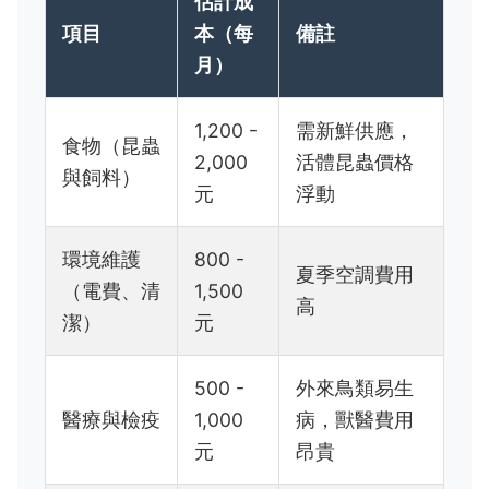
估計成
項目
本（每
備註
月）
1,200 -
需新鮮供應，
食物（昆蟲
2,000
活體昆蟲價格
與飼料）
元
浮動
環境維護
800 -
夏季空調費用
（電費、清
1,500
高
潔）
元
500 -
外來鳥類易生
醫療與檢疫
1,000
病，獸醫費用
元
昂貴