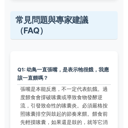
常見問題與專家建議
（FAQ）
Q1: 幼鳥一直張嘴，是表示牠很餓，我應
該一直餵嗎？
張嘴是本能反應，不一定代表飢餓。過
度餵食會撐破嗉囊或導致食物發酵逆
流，引發致命性的嗉囊炎。必須嚴格按
照嗉囊排空與鼓起的節奏來餵。餵食前
先輕摸嗉囊，如果還是鼓的，就等它消