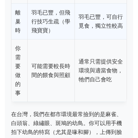
離
羽毛已豐，但飛
羽毛已豐，可自行
巢
行技巧生疏（學
覓食，獨立性較高
時
飛寶寶）
你
需
通常只需提供安全
要
可能需要較長時
環境與適當食物，
做
間的餵食與照顧
牠們自己會吃
的
事
在台灣，我們在都市環境最常撿到的是麻雀、
白頭翁、綠繡眼、斑鳩的幼鳥。你可以用手機
拍下幼鳥的特寫（尤其是喙和腳），上傳到臉