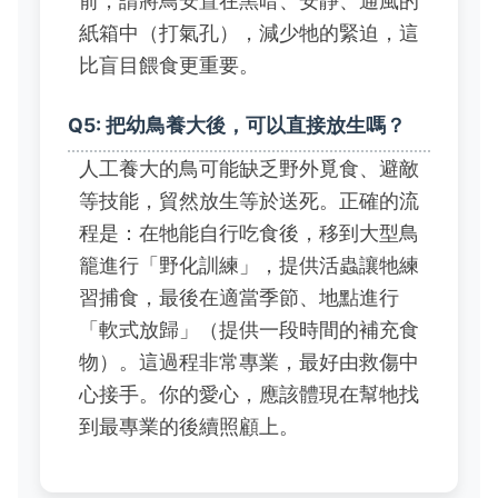
前，請將鳥安置在黑暗、安靜、通風的
紙箱中（打氣孔），減少牠的緊迫，這
比盲目餵食更重要。
Q5: 把幼鳥養大後，可以直接放生嗎？
人工養大的鳥可能缺乏野外覓食、避敵
等技能，貿然放生等於送死。正確的流
程是：在牠能自行吃食後，移到大型鳥
籠進行「野化訓練」，提供活蟲讓牠練
習捕食，最後在適當季節、地點進行
「軟式放歸」（提供一段時間的補充食
物）。這過程非常專業，最好由救傷中
心接手。你的愛心，應該體現在幫牠找
到最專業的後續照顧上。