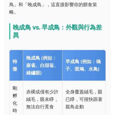
鳥」和「晚成鳥」，這直接影響你的餵食策
略。
晚成鳥 vs. 早成鳥：外觀與行為差
異
晚成鳥 (例如：
特
早成鳥 (例如：鴿
麻雀、白頭翁、
徵
子、斑鳩、水鳥)
綠繡眼)
剛
赤裸或僅有少許
全身覆蓋絨毛，眼
孵
絨毛，眼未睜，
已睜，可很快跟著
化
無法自行覓食
親鳥走動
時