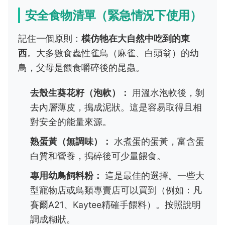
安全食物清單（緊急情況下使用）
記住一個原則：
模仿牠在大自然中吃到的東
西
。大多數食蟲性雀鳥（麻雀、白頭翁）的幼
鳥，父母是餵食嚼碎後的昆蟲。
去殼生葵花籽（泡軟）：
用溫水泡軟後，剝
去內層薄皮，搗成泥狀。這是容易取得且相
對安全的能量來源。
熟蛋黃（無調味）：
水煮蛋的蛋黃，富含蛋
白質和營養，搗碎後可少量餵食。
專用幼鳥飼料粉：
這是最佳的選擇。一些大
型寵物店或鳥類專賣店可以買到（例如：凡
賽爾A21、Kaytee精確手餵料）。按照說明
調成糊狀。