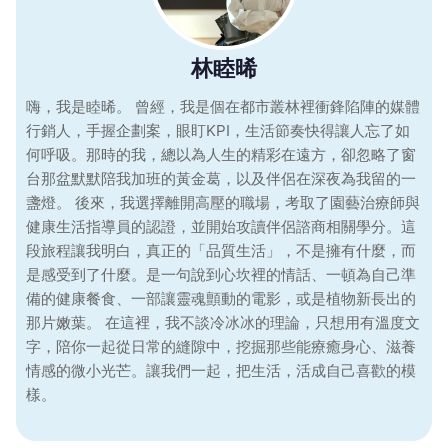
林睦晞
嗨，我是睦晞。 曾經，我是個在都市叢林裡衝鋒陷陣的媒體
行銷人，手握企劃案，眼盯KPI，生活節奏快得讓人忘了如
何呼吸。那時的我，總以為人生的精彩在遠方，卻忽略了窗
台那盆默默陪我加班的黃金葛，以及伴侶在深夜為我留的一
盞燈。 後來，我選擇離開高壓的職場，考取了園藝治療師與
健康生活指導員的認證，並開始攻讀伴侶諮商相關學分。這
段旅程讓我明白，真正的「品質生活」，不是擁有什麼，而
是感受到了什麼。是一句說到心坎裡的情話、一頓為自己準
備的健康餐食、一部讓靈魂顫動的電影，或是植物新長出的
那片嫩葉。 在這裡，我不談冷冰冰的理論，只想用有溫度文
字，陪你一起從日常的縫隙中，挖掘那些能療癒身心、滋養
情感的微小光芒。讓我們一起，把生活，活成自己喜歡的模
樣。