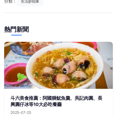
分類：
生活妙招庫
熱門新聞
斗六美食推薦：阿國獅魷魚羹、吳記肉圓、長
興圓仔冰等10大必吃餐廳
2025-07-25