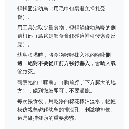
輕輕固定幼鳥（用毛巾包裹避免掙扎受
傷）。
用工具沾取少量食物，輕輕觸碰幼鳥喙的側
邊根部（鳥爸媽餵食會觸碰這裡引發索食反
應）。
幼鳥張嘴時，將食物輕輕抹入牠的喉嚨
側
邊
，
絕對不要從正前方強行塞入
，會嗆入氣
管致死。
觀察牠的「嗉囊」（胸前脖子下方膨大的地
方），餵到微鼓即可，不要過飽。
每次餵食後，用乾淨的棉花棒沾溫水，輕輕
模仿親鳥碰觸幼鳥的排泄孔，刺激牠排便。
這是維持健康的重要步驟。