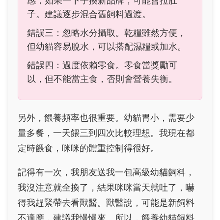
感，如果一下子換新品牌，可能會拉肚
子。建議逐步混合舊飼料過渡。
錯誤三：忽略水分攝取。乾糧雖然方便，
但幼貓容易脫水，可以搭配濕糧或加水。
錯誤四：過度依賴零食。零食當獎勵可
以，但不能當主食，否則會營養失衡。
另外，餵養頻率也很重要。幼貓胃小，需要少
量多餐，一天餵三到四次比較理想。我現在都
定時餵食，咪咪的體重控制得很好。
記得有一次，我朋友送我一包高級幼貓飼料，
我沒注意就全換了，結果咪咪當天就吐了，嚇
得我趕緊帶去看獸醫。獸醫說，可能是新飼料
不適應，建議我慢慢來。所以，餵養幼貓飼料