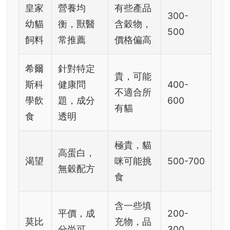
皇家
營養均
有些產品
300-
幼貓
衡，獸醫
含穀物，
500
飼料
常推薦
價格偏高
希爾
針對特定
貴，可能
斯科
健康問
400-
不適合所
學飲
題，成分
600
有貓
食
透明
極貴，貓
高蛋白，
渴望
咪可能挑
500-700
無穀配方
食
含一些填
平價，成
200-
莫比
充物，品
分尚可
300