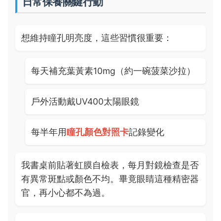
日常保養關鍵行動
想維持瞳孔明亮度，這些習慣很重要：
每天補充葉黃素10mg（約一碗菠菜沙拉）
戶外活動戴UV400太陽眼鏡
每半年用
瞳孔顏色對照卡
記錄變化
我書桌前貼著虹膜自檢表，每月對鏡檢查是否
有異常斑點或顏色不均。畢竟眼睛這種精密器
官，再小心都不為過。