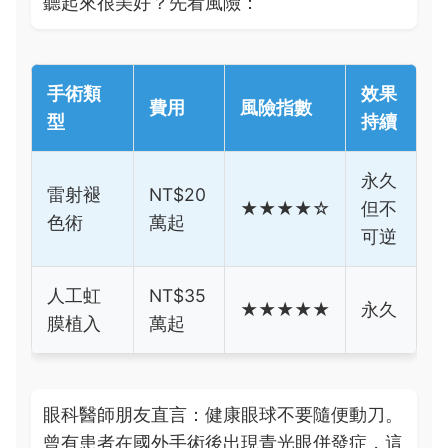
聽起來很美好？先看風險：
手術類
效果
費用
風險指數
型
持續
永久
雷射褪
NT$20
★★★★☆
但不
色術
萬起
可逆
人工虹
NT$35
★★★★★
永久
膜植入
萬起
眼科醫師朋友直言：健康眼球不要隨便動刀。
曾有患者在國外手術後出現青光眼併發症，這