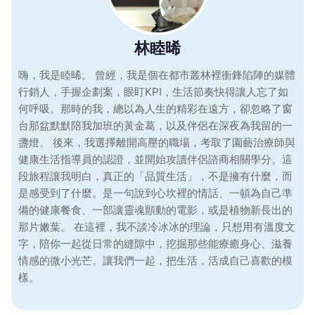
林睦晞
嗨，我是睦晞。 曾經，我是個在都市叢林裡衝鋒陷陣的媒體
行銷人，手握企劃案，眼盯KPI，生活節奏快得讓人忘了如
何呼吸。那時的我，總以為人生的精彩在遠方，卻忽略了窗
台那盆默默陪我加班的黃金葛，以及伴侶在深夜為我留的一
盞燈。 後來，我選擇離開高壓的職場，考取了園藝治療師與
健康生活指導員的認證，並開始攻讀伴侶諮商相關學分。這
段旅程讓我明白，真正的「品質生活」，不是擁有什麼，而
是感受到了什麼。是一句說到心坎裡的情話、一頓為自己準
備的健康餐食、一部讓靈魂顫動的電影，或是植物新長出的
那片嫩葉。 在這裡，我不談冷冰冰的理論，只想用有溫度文
字，陪你一起從日常的縫隙中，挖掘那些能療癒身心、滋養
情感的微小光芒。讓我們一起，把生活，活成自己喜歡的模
樣。