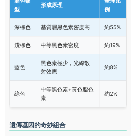
顏色類
全球比
形成原理
型
例
深棕色
基質層黑色素密度高
約55%
淺棕色
中等黑色素密度
約19%
黑色素極少，光線散
藍色
約8%
射效應
中等黑色素+黃色脂色
綠色
約2%
素
遺傳基因的奇妙組合