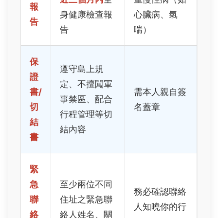
報
身健康檢查報
心臟病、氣
告
告
喘）
保
遵守島上規
證
定、不擅闖軍
書/
需本人親自簽
事禁區、配合
切
名蓋章
行程管理等切
結
結內容
書
緊
急
至少兩位不同
務必確認聯絡
聯
住址之緊急聯
人知曉你的行
絡
絡人姓名、關