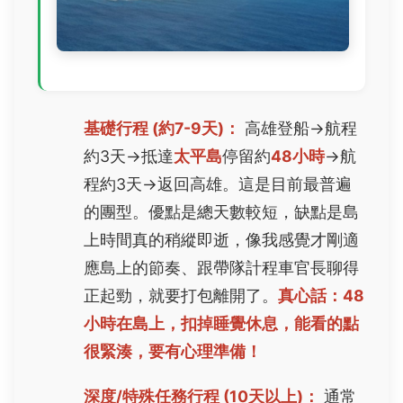
基礎行程 (約7-9天)：
高雄登船→航程
約3天→抵達
太平島
停留約
48小時
→航
程約3天→返回高雄。這是目前最普遍
的團型。優點是總天數較短，缺點是島
上時間真的稍縱即逝，像我感覺才剛適
應島上的節奏、跟帶隊計程車官長聊得
正起勁，就要打包離開了。
真心話：48
小時在島上，扣掉睡覺休息，能看的點
很緊湊，要有心理準備！
深度/特殊任務行程 (10天以上)：
通常