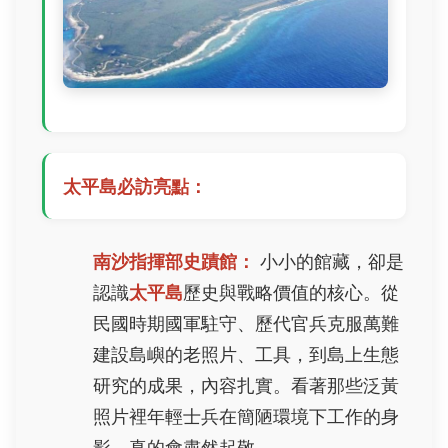
太平島必訪亮點：
南沙指揮部史蹟館：
小小的館藏，卻是
認識
太平島
歷史與戰略價值的核心。從
民國時期國軍駐守、歷代官兵克服萬難
建設島嶼的老照片、工具，到島上生態
研究的成果，內容扎實。看著那些泛黃
照片裡年輕士兵在簡陋環境下工作的身
影，真的會肅然起敬。