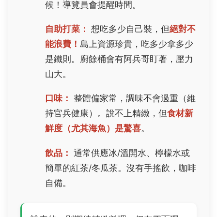
候！導覽員會提醒時間。
自助打菜：
想吃多少自己裝，但
絕對不
能浪費！
島上資源珍貴，吃多少拿多少
是鐵則。廚餘桶會有阿兵哥盯著，壓力
山大。
口味：
整體偏家常，調味不會過重（維
持官兵健康）。說不上精緻，但
食材新
鮮度（尤其海魚）是驚喜
。
飲品：
通常供應冰/溫開水、檸檬水或
簡單的紅茶/冬瓜茶。沒有手搖飲，咖啡
自備。