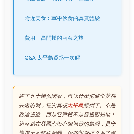
附近美食：軍中伙食的真實體驗
費用：高門檻的南海之旅
Q&A 太平島疑惑一次解
跑了五十幾個國家，自認什麼偏僻角落都
去過的我，這次真被
太平島
難倒了。不是
路途遙遠，而是它壓根不是普通觀光地！
這座躺在我國南海心臟地帶的島嶼，是守
護疆土的堅強堡壘。你能想像嗎？為了踏