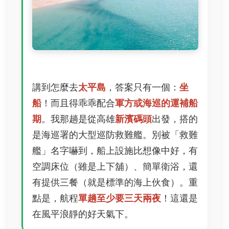
講到怎麼去
太平島
，答案只有一個：
坐
船
！而且得乖乖配合
軍方或海巡的運補船
期
。我那趟是從高雄
新濱碼頭
出發，搭的
是海巡署的大型巡防救難艦。別被「救難
艦」名字嚇到，船上設施比想像中好，有
空調床位（雖是上下舖）、簡單衛浴，還
有提供三餐（就是標準的海上伙食）。重
點是，航程
單趟至少要三天兩夜
！這還是
在風平浪靜的好天氣下。