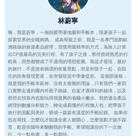
林蔚寧
嗨，我是蔚寧，一個熱愛帶著地圖和手帳本，陪著孩子一起
探索世界的全職媽媽。 成為母親之前，我是一名專門規劃歐
洲路線的旅遊產品經理，習慣用最精準的方式，為旅人計算
出CP值最高的完美行程。有了孩子之後，那些曾經熟悉的行
程表，突然都變成了不適用的理想藍圖。我這才發現，最好
的旅行，不是按表操課的收集景點，而是和孩子一起，在陌
生的街角發現驚喜，在突發狀況中學會從容。 這個部落格，
就是我的手帳本延伸。沒有太複雜的理論，只有我們一家四
口實際走過的國內外親子路線、自駕才遇得到的秘境，以及
那些在預算內也能玩得很盡興的省錢小撇步。我把過去產品
經理的數據分析能力，轉化成易懂的行程懶人包；把帶孩子
旅行的混亂與美好，變成一篇篇有溫度的手帳紀錄。 如果你
也在尋找，怎麼玩才能讓全家人都開心，怎麼規劃才能不踩
雷，歡迎你隨時來翻翻我的手帳。希望能讓你的下一次旅
行，少一點焦慮，多一點期待。