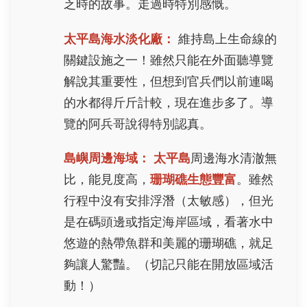
乏時的故事。走過時特別感慨。
太平島海水淡化廠：
維持島上生命線的
關鍵設施之一！雖然只能在外面聽導覽
解說其重要性，但想到官兵們以前連喝
的水都得斤斤計較，現在進步多了。導
覽的阿兵哥說得特別認真。
島嶼周邊海域：
太平島
周邊海水清澈無
比，能見度高，
珊瑚礁生態豐富
。雖然
行程中沒有安排浮潛（太敏感），但光
是在碼頭邊或指定海岸區域，看著水中
悠遊的熱帶魚群和美麗的珊瑚礁，就足
夠讓人驚豔。（切記只能在開放區域活
動！）