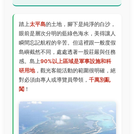
踏上
太平島
的土地，腳下是純淨的白沙，
眼前是層次分明的藍綠色海水，美得讓人
瞬間忘記航程的辛苦。但這裡跟一般度假
島嶼截然不同，處處透著一股莊嚴與任務
感。島上
90%以上區域是軍事設施和科
研用地
，觀光客能活動的範圍很明確，絕
對必須由專人或導覽員帶領，
千萬別亂
闖
！