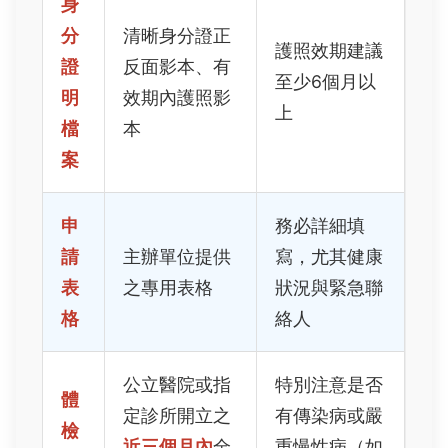
身
分
清晰身分證正
護照效期建議
證
反面影本、有
至少6個月以
明
效期內護照影
上
檔
本
案
申
務必詳細填
請
主辦單位提供
寫，尤其健康
表
之專用表格
狀況與緊急聯
格
絡人
公立醫院或指
特別注意是否
體
定診所開立之
有傳染病或嚴
檢
近三個月內
全
重慢性病（如