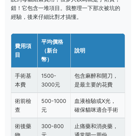
錯！它包含一堆項目。我整理一下那次被坑的
經驗，後來仔細比對才搞懂。
平均價格
費用項
（新台
說明
目
幣）
手術基
1500-
包含麻醉和開刀，
本費
3000元
是最主要的花費
術前檢
500-1000
血液檢驗或X光，
查
元
確保貓咪適合手術
術後藥
300-800
止痛藥和消炎藥，
物
元
通常開一周份