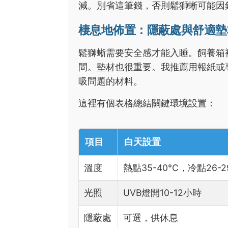
減。別省這筆錢，否則鬆獅蜥可能因
棲息地佈置：隱蔽處與舒適墊
鬆獅蜥需要安全感才能入睡。飼養箱
間。墊材也很重要。我推薦用報紙或
吸問題的材料。
這裡有個表格總結關鍵環境設置：
項目
白天設置
溫度
熱點35-40°C，冷點26-2
光照
UVB燈開10-12小時
隱蔽處
可選，供休息