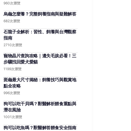
960次瀏覽
烏龜怎麼養？完整飼養指南與疑難解答
682次瀏覽
石龍子全解析：習性、飼養與台灣觀察
指南
2710次瀏覽
寵物晶片查詢攻略｜遺失毛孩必看！三
步驟找回愛犬愛貓
1199次瀏覽
斑龜最大尺寸揭秘：飼養技巧與觀賞地
點全攻略
996次瀏覽
狗可以吃干貝嗎？獸醫解析餵食重點與
潛在風險
1001次瀏覽
狗可以吃魚嗎？獸醫解答餵食安全指南