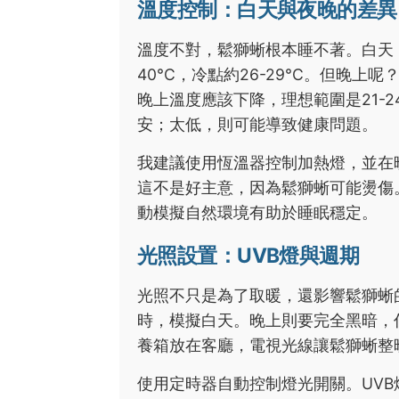
溫度控制：白天與夜晚的差異
溫度不對，鬆獅蜥根本睡不著。白天，
40°C，冷點約26-29°C。但晚
晚上溫度應該下降，理想範圍是21-
安；太低，則可能導致健康問題。
我建議使用恆溫器控制加熱燈，並在
這不是好主意，因為鬆獅蜥可能燙傷
動模擬自然環境有助於睡眠穩定。
光照設置：UVB燈與週期
光照不只是為了取暖，還影響鬆獅蜥的生
時，模擬白天。晚上則要完全黑暗，
養箱放在客廳，電視光線讓鬆獅蜥整
使用定時器自動控制燈光開關。UVB