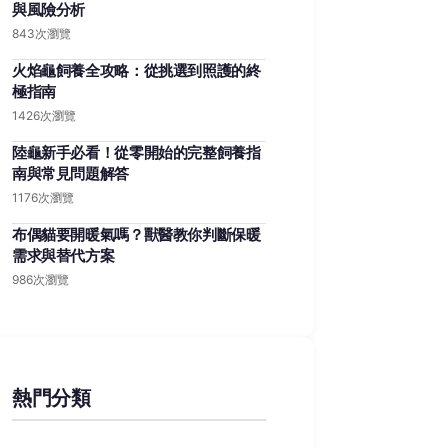
與風險分析
843次瀏覽
火焰龜飼養全攻略：從挑選到照護的終
極指南
1426次瀏覽
陸龜新手必看！從零開始的完整飼養指
南與常見問題解答
1176次瀏覽
布偶貓要開暖氣嗎？獸醫教你判斷保暖
需求與替代方案
986次瀏覽
熱門分類