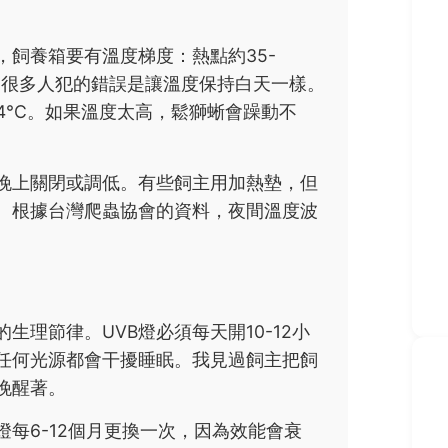
飼養箱要有溫度梯度：熱點約35-
上呢？很多人犯的錯誤是讓溫度保持白天一樣。
24°C。如果溫度太高，鬆獅蜥會躁動不
晚上關閉或調低。有些飼主用加熱墊，但
。根據台灣爬蟲協會的資料，夜間溫度波
理節律。UVB燈必須每天開10-12小
任何光源都會干擾睡眠。我見過飼主把飼
晚醒著。
燈每6-12個月更換一次，因為效能會衰