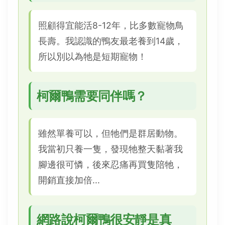
照顧得宜能活8-12年，比多數寵物鳥
長壽。我認識的鴨友最老養到14歲，
所以別以為牠是短期寵物！
柯爾鴨需要同伴嗎？
雖然單養可以，但牠們是群居動物。
我當初只養一隻，發現牠整天黏著我
腳邊很可憐，後來忍痛再買隻陪牠，
開銷直接加倍...
網路說柯爾鴨很安靜是真