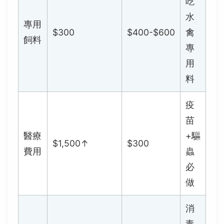
吃
水
專用
$300
$400-$600
禽
飼料
專
用
料
疫
苗
醫療
+驅
$1,500↑
$300
費用
蟲
必
做
消
毒