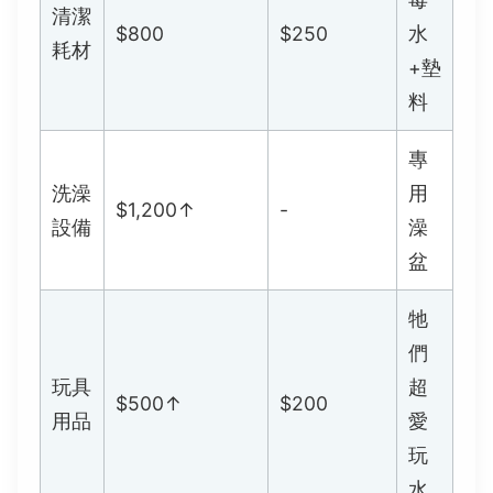
清潔
$800
$250
水
耗材
+墊
料
專
洗澡
用
$1,200↑
-
設備
澡
盆
牠
們
玩具
超
$500↑
$200
用品
愛
玩
水