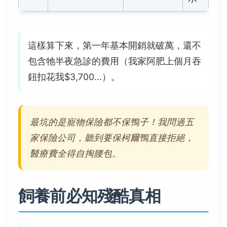
這樣算下來，第一年基本開銷就破萬，還不
包含牠半夜急診的費用（我家阿肥上個月吞
鈕扣花我$3,700...）。
最坑的是寵物保險都不保鴨子！我問過五
家保險公司，聽到要保柯爾鴨直接拒絕，
醫療費全得自掏腰包。
飼養前必知殘酷真相