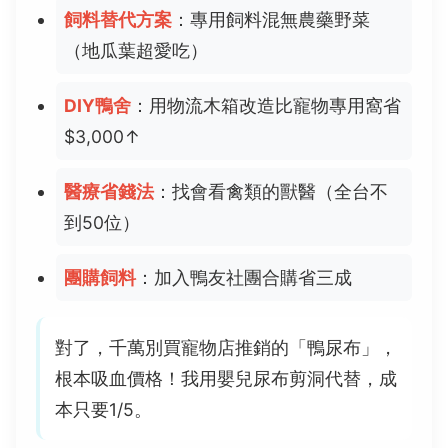
飼料替代方案
：專用飼料混無農藥野菜
（地瓜葉超愛吃）
DIY鴨舍
：用物流木箱改造比寵物專用窩省
$3,000↑
醫療省錢法
：找會看禽類的獸醫（全台不
到50位）
團購飼料
：加入鴨友社團合購省三成
對了，千萬別買寵物店推銷的「鴨尿布」，
根本吸血價格！我用嬰兒尿布剪洞代替，成
本只要1/5。