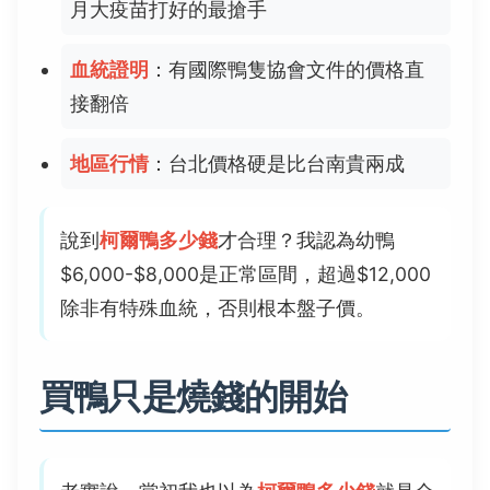
月大疫苗打好的最搶手
血統證明
：有國際鴨隻協會文件的價格直
接翻倍
地區行情
：台北價格硬是比台南貴兩成
說到
柯爾鴨多少錢
才合理？我認為幼鴨
$6,000-$8,000是正常區間，超過$12,000
除非有特殊血統，否則根本盤子價。
買鴨只是燒錢的開始