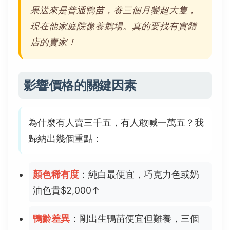
果送來是普通鴨苗，養三個月變超大隻，
現在他家庭院像養鵝場。真的要找有實體
店的賣家！
影響價格的關鍵因素
為什麼有人賣三千五，有人敢喊一萬五？我
歸納出幾個重點：
顏色稀有度
：純白最便宜，巧克力色或奶
油色貴$2,000↑
鴨齡差異
：剛出生鴨苗便宜但難養，三個