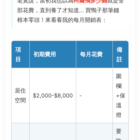
老實說，當初我也以為
柯爾鴨多少錢
就是全
部花費，直到養了才知道... 買鴨子那筆錢
根本零頭！來看看我的每月開銷表：
項
備
初期費用
每月花費
目
註
圍
欄
居住
$2,000-$8,000
-
+保
空間
溫
燈
要