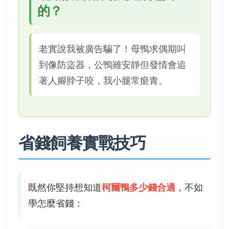
的？
老實說我被廣告騙了！母鴨求偶期叫
到像防盜器，公鴨雖安靜但發情會追
著人腳脖子咬，我小腿常瘀青。
省錢飼養實戰技巧
既然你堅持想知道
柯爾鴨多少錢合適
，不如
學怎麼省錢：