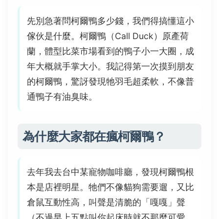
先別急著問柯爾鴨多少錢，我們得搞懂這小
傢伙是什麼。柯爾鴨（Call Duck）原產荷
蘭，體型比菜市場看到的鴨子小一大圈，成
年大概就手掌大小。我記得第一次摸到朋友
的柯爾鴨，驚訝發現牠羽毛超柔軟，不像普
通鴨子有油臭味。
為什麼大家都在瘋柯爾鴨？
去年我去台中某寵物咖啡廳，發現柯爾鴨根
本是店裡明星。牠們不像貓狗需要遛，又比
倉鼠互動性高，叫聲是清脆的「嘎嘎」聲
（不過早上五點叫你起床時就不那麼可愛