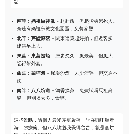
點。
南竿：媽祖巨神像
- 超壯觀，但爬階梯累死人。
旁邊有媽祖宗教文化園區，免費參觀。
北竿：芹壁聚落
- 閩東建築超好拍，但遊客多，
建議早上去。
東莒：東莒燈塔
- 歷史悠久，風景美，但風大，
記得帶外套。
西莒：菜埔澳
- 秘境沙灘，人少清靜，但交通不
便。
南竿：八八坑道
- 酒香撲鼻，免費試喝馬祖高
粱，但別喝太多，會醉。
這些景點，我個人最愛芹壁聚落，坐在咖啡廳看
海，超療癒。但八八坑道我覺得普普，就是個坑