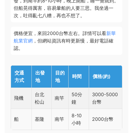
發，到南竿約8-10小時，晚上開船，睡一覺就到。
但船晃得厲害，容易暈船的人要三思。我坐過一
次，吐得亂七八糟，再也不想了。
價格便宜，來回2000台幣左右。詳情可以看
新華
航業官網
，但網站資訊有時更新慢，最好電話確
認。
交通
出發
目的
時間
價格(約)
方式
地
地
台北
50分
3000-5000
飛機
南竿
松山
鐘
台幣
8-10
船
基隆
南竿
2000台幣
小時