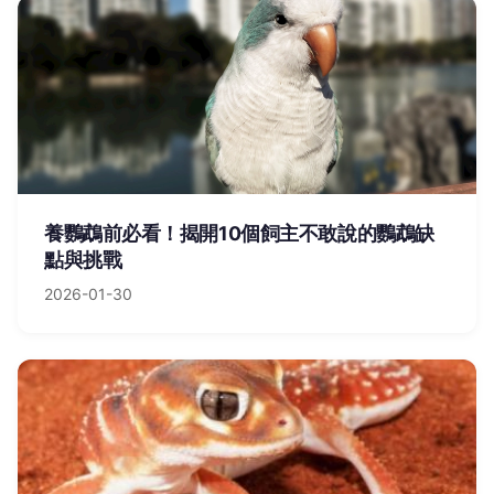
養鸚鵡前必看！揭開10個飼主不敢說的鸚鵡缺
點與挑戰
2026-01-30