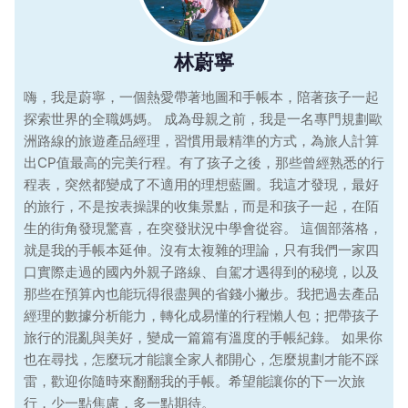
林蔚寧
嗨，我是蔚寧，一個熱愛帶著地圖和手帳本，陪著孩子一起
探索世界的全職媽媽。 成為母親之前，我是一名專門規劃歐
洲路線的旅遊產品經理，習慣用最精準的方式，為旅人計算
出CP值最高的完美行程。有了孩子之後，那些曾經熟悉的行
程表，突然都變成了不適用的理想藍圖。我這才發現，最好
的旅行，不是按表操課的收集景點，而是和孩子一起，在陌
生的街角發現驚喜，在突發狀況中學會從容。 這個部落格，
就是我的手帳本延伸。沒有太複雜的理論，只有我們一家四
口實際走過的國內外親子路線、自駕才遇得到的秘境，以及
那些在預算內也能玩得很盡興的省錢小撇步。我把過去產品
經理的數據分析能力，轉化成易懂的行程懶人包；把帶孩子
旅行的混亂與美好，變成一篇篇有溫度的手帳紀錄。 如果你
也在尋找，怎麼玩才能讓全家人都開心，怎麼規劃才能不踩
雷，歡迎你隨時來翻翻我的手帳。希望能讓你的下一次旅
行，少一點焦慮，多一點期待。