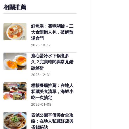
相關推薦
鮮魚湯：靈魂關鍵＋三
大食譜懶人包，破解熬
湯命門
2025-10-17
溏心蛋冷水下锅煮多
久？完美時間與常見錯
誤解析
2025-12-31
梧棲餐廳推薦：在地人
私藏美食清單，海鮮小
吃一次搞定
2026-01-08
四號公園平價美食全攻
略：在地人私藏好店與
省錢秘訣