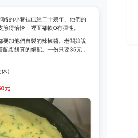
和路的小巷裡已經二十幾年。他們的
皮煎得恰恰，裡面卻軟Q有彈性。
都要加他們自製的辣椒醬。老闆娘說
搭配蛋餅真的絕配。一份只要35元，
公休）
50元