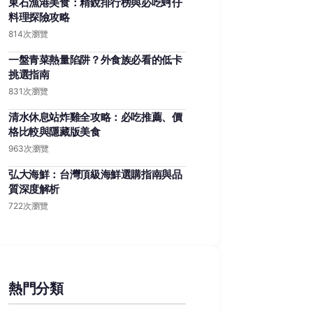
東石漁港美食：精銳排行榜與必吃蚵仔
料理探險攻略
814次瀏覽
一盤青菜熱量陷阱？外食族必看的低卡
挑選指南
831次瀏覽
清水休息站炸雞全攻略：必吃推薦、價
格比較與隱藏版美食
963次瀏覽
弘大海鮮：台灣頂級海鮮選購指南與品
質深度解析
722次瀏覽
熱門分類