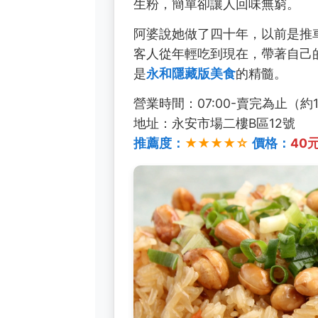
生粉，簡單卻讓人回味無窮。
阿婆說她做了四十年，以前是推
客人從年輕吃到現在，帶著自己
是
永和隱藏版美食
的精髓。
營業時間：07:00-賣完為止（約
地址：永安市場二樓B區12號
推薦度：
★★★★☆
價格：
40