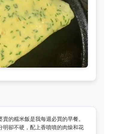
婆賣的糯米飯是我每週必買的早餐。
分明卻不硬，配上香噴噴的肉燥和花