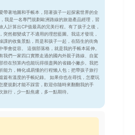
愛帶著地圖和手帳本，陪著孩子一起探索世界的全
前，我是一名專門規劃歐洲路線的旅遊產品經理，習
旅人計算出CP值最高的完美行程。有了孩子之後，
，突然都變成了不適用的理想藍圖。我這才發現，
操課的收集景點，而是和孩子一起，在陌生的街角
中學會從容。 這個部落格，就是我的手帳本延伸。
有我們一家四口實際走過的國內外親子路線、自駕
那些在預算內也能玩得很盡興的省錢小撇步。我把
析能力，轉化成易懂的行程懶人包；把帶孩子旅行
篇篇有溫度的手帳紀錄。 如果你也在尋找，怎麼玩
怎麼規劃才能不踩雷，歡迎你隨時來翻翻我的手
次旅行，少一點焦慮，多一點期待。