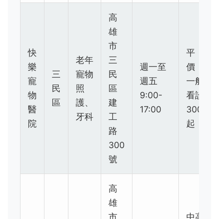
高
雄
市
快
平
老年
三
樂
週一至
價，
三
寵物
民
寵
週五
一般
民
照
區
物
9:00-
看診
區
護、
建
醫
17:00
300
牙科
工
院
起
路
300
號
高
雄
市
中高