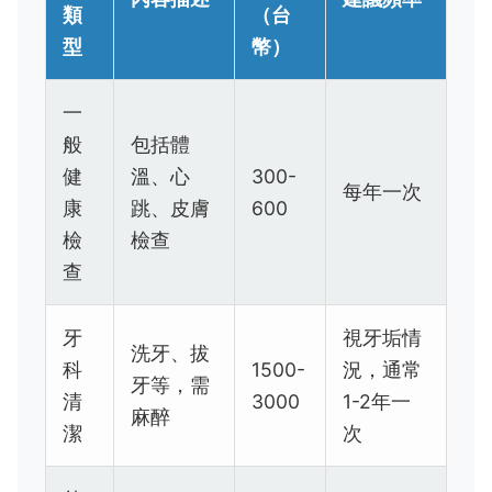
類
（台
型
幣）
一
般
包括體
健
溫、心
300-
每年一次
康
跳、皮膚
600
檢
檢查
查
牙
視牙垢情
洗牙、拔
科
1500-
況，通常
牙等，需
清
3000
1-2年一
麻醉
潔
次