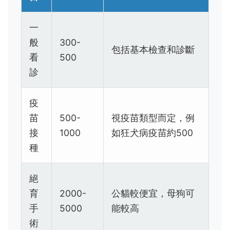
一
般
300-
包括基本檢查和診斷
看
500
診
疫
苗
500-
視疫苗類型而定，例
接
1000
如狂犬病疫苗約500
種
絕
育
2000-
公貓較便宜，母狗可
手
5000
能較高
術