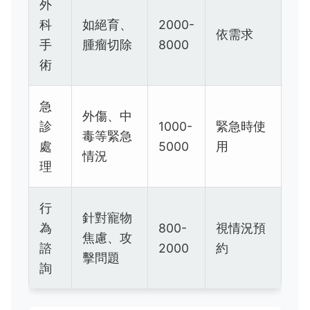
外
科
如絕育、
2000-
依需求
手
腫瘤切除
8000
術
急
外傷、中
診
1000-
緊急時使
毒等緊急
處
5000
用
情況
理
行
針對寵物
為
800-
視情況預
焦慮、攻
諮
2000
約
擊問題
詢