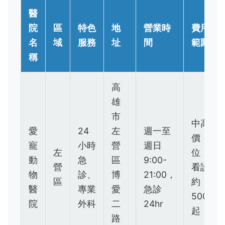
醫
院
區
特色
地
營業時
費用
名
域
服務
址
間
範圍
稱
高
雄
市
中高
愛
24
左
週一至
價
寵
小時
營
週日
左
位，
動
急
區
9:00-
營
看診
物
診、
博
21:00，
區
約
醫
專業
愛
急診
500
院
外科
二
24hr
起
路