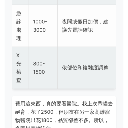
急
診
1000-
夜間或假日加價，建
處
3000
議先電話確認
理
X
光
800-
依部位和複雜度調整
檢
1500
查
費用這東西，真的要看醫院。我上次帶貓去
絕育，花了2500，但朋友在另一家高雄寵
物醫院只花1800，品質卻差不多。所以，