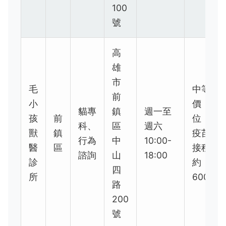
100
號
高
雄
市
毛
中等
前
小
價
貓專
鎮
週一至
孩
前
位，
科、
區
週六
獸
鎮
疫苗
行為
中
10:00-
醫
區
接種
諮詢
山
18:00
診
約
四
所
600
路
200
號