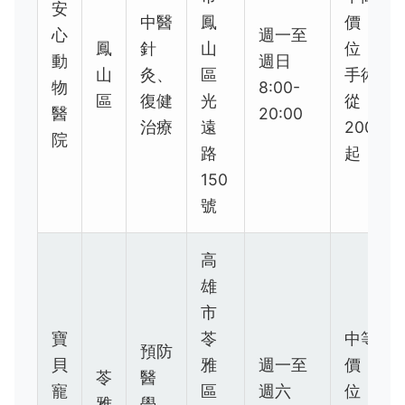
安
中醫
鳳
價
心
週一至
鳳
針
山
位，
動
週日
山
灸、
區
手術
物
8:00-
區
復健
光
從
醫
20:00
治療
遠
2000
院
路
起
150
號
高
雄
市
寶
苓
中等
預防
貝
雅
週一至
價
苓
醫
寵
區
週六
位，
雅
學、