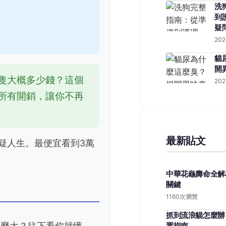
洗
到
疑
202
貓
開
隻大概多少錢？這個
202
所有開銷，讓你不再
最新貼文
疑人生。最便宜看到3萬
。
中華花龜壽命全解
關鍵
1160次瀏覽
抓到流浪貓怎麼辦
這麼大？往下看你就懂。
置指南