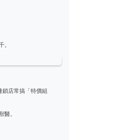
千。
連鎖店常搞「特價組
獸醫。