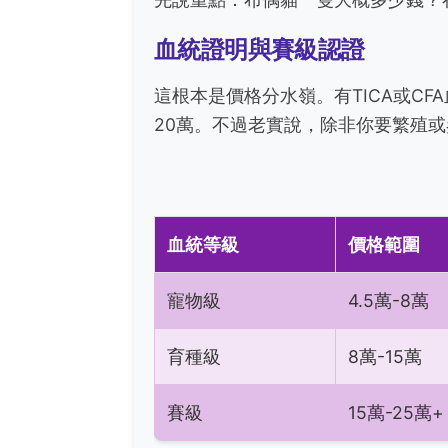
血統證明與賽級認證
這根本是價格分水嶺。有TICA或C
20萬。不過老實說，除非你要繁殖或
血統等級
價格範圍
寵物級
4.5萬-8萬
育種級
8萬-15萬
賽級
15萬-25萬+