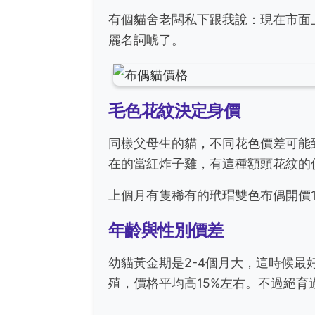
有個貓舍老闆私下跟我說：現在市面
麗名詞唬了。
毛色花紋決定身價
同樣父母生的貓，不同花色價差可能
在的當紅炸子雞，有這種額頭花紋的
上個月有隻稀有的玳瑁雙色布偶開價
年齡與性別價差
幼貓黃金期是2-4個月大，這時候
殖，價格平均高15%左右。不過絕育