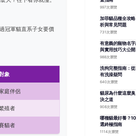
997次瀏覽
加菲貓品種全攻略
析與常見問題
看過冠軍貓直系子女要價
731次瀏覽
有意義的寵物名字
與實用技巧大公開
988次瀏覽
洗狗完整指南：從
對象
有洗澡疑問
640次瀏覽
家庭伴侶
貓尿為什麼這麼臭
決之道
908次瀏覽
繁殖者
哪種貓最好養？1
選終極指南
賽貓者
1114次瀏覽