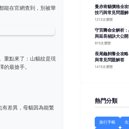
曼赤肯貓價格全攻
都能在官網查到，別被華
技巧與常見問題解
1213次瀏覽
守宮壽命全解析：
與延長秘訣大公開
815次瀏覽
長尾龜飼養全攻略
。重點來了：山貓紋是現
與常見問題解答
澤的最搶手。
1415次瀏覽
熱門分類
也有差異，母貓因為能繁
旅行手帳
生