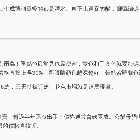
上七成號稱賽級的都是灌水。真正比過賽的貓，腳環編碼
到兩萬！重點色最常見也最便宜，雙色和手套色就要加碼
價格直接上浮30%。藍眼睛顏色越深越好，帶點紫羅蘭色
18萬，三天就被訂走。花色市場就是這麼現實。
最好賣。超過半年還沒出手？價格通常會砍兩成。公貓母貓
過的價格會拉近。