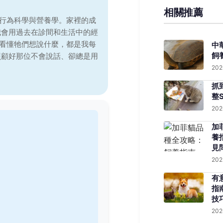
相關推薦
行為科學與營養學。家裡的成
我會用過去在診間和生活中的經
看懂牠們想說什麼，都是我每
中
飼
照顧好那位不會說話、卻總是用
202
抓
整
202
加
養
見
202
有
指
技
202