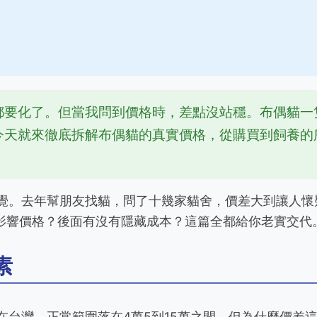
都要化了。但當我問到價格時，差點沒站穩。布偶貓一
今天就來徹底拆解布偶貓的真實價格，從購買到飼養的
覺。去年幫朋友找貓，問了十幾家貓舍，價差大到讓人懷
素影響價格？後面有沒有隱藏成本？這篇全都給你老實交代
素
在台灣，正常範圍落在4萬5到15萬之間。但為什麼價差