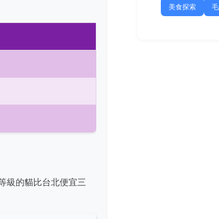
美食探索
毛
等級的貓比台北便宜三